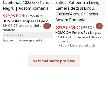
999,99 RON
1.189,99 RON
HOMCOM Canapea Pat de 2
81×102×73 cm, extensibilă, în stil
Locuri cu Spătar Reglabil pe 5
639,99 RON
679,99 RON
modern
Nivele și 2 Perne din Material
HOMCOM Fotoliu Pat Single
(7)
Capitonat, 102x73x81 cm,
64×80×80 cm, extensibilă, în stil
Pliabil Modern, Fotoliu de Podea
Negru | Aosom Romania
În stoc
Livrare gratuită
modern
Compact Convertibil în
În stoc
Livrare gratuită
Șezlong și Saltea, Pat pentru
Living, Cameră de zi și Birou,
80x80x64 cm, Gri Închis |
Vezi mai multe produse
Aosom Romania