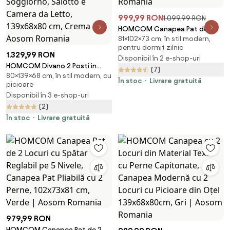
999,99 RON
1.099,99 RON
HOMCOM Canapea Pat de 2
81×102×73 cm, în stil modern,
Locuri cu Spătar Reglabil pe 5
pentru dormit zilnic
Nivele și 2 Perne din Material
1.329,99 RON
Disponibil în 2 e-shop-uri
Capitonat, 102x73x81 cm, Crem
HOMCOM Divano 2 Posti in
(7)
Alb | Aosom Romania
80×139×68 cm, în stil modern, cu
Tessuto Effetto Lino con
În stoc
Livrare gratuită
picioare
Braccioli e Cuscini Imbottiti,
Disponibil în 3 e-shop-uri
Divanetto 2 Posti Moderno con
(2)
Gambe in Acciaio, per Ufficio,
Soggiorno, Salotto e Camera
În stoc
Livrare gratuită
da Letto, 139x68x80 cm, Crema
| Aosom Romania
979,99 RON
HOMCOM Canapea Pat de 2