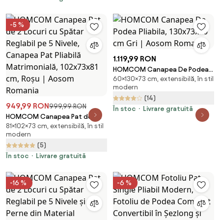
-5 %
1.119,99 RON
HOMCOM Canapea De Podea
60×130×73 cm, extensibilă, în stil
Pliabila, 130x73x60 cm Gri |
modern
Aosom Romania
(14)
949,99 RON
999,99 RON
În stoc
Livrare gratuită
HOMCOM Canapea Pat de 2
81×102×73 cm, extensibilă, în stil
Locuri cu Spătar Reglabil pe 5
modern
Nivele, Canapea Pat Pliabilă
(5)
Matrimonială, 102x73x81 cm,
Roșu | Aosom Romania
În stoc
Livrare gratuită
-16 %
-6 %