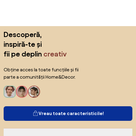
Sari peste subsol, revino la începutul paginii
Descoperă,
inspiră-te și
fii pe deplin
creativ
Obține acces la toate funcțiile și fii
parte a comunității Home&Decor.
Vreau toate caracteristicile!