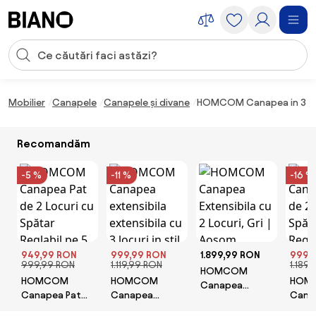
Sari peste navigare, accesează conținutul
Introducerea căutării
Sari peste conținut, mergi la subsol
Mobilier
Canapele
Canapele și divane
HOMCOM Canapea in 3 Locu
Recomandăm
-5 %
-11 %
-16 %
949,99 RON
999,99 RON
1.899,99 RON
999,
999,99 RON
1.119,99 RON
1.189
HOMCOM
HOMCOM
HOMCOM
HOM
Canapea
Canapea Pat
Canapea
Cana
Extensibila cu 2
de 2 Locuri cu
extensibila
de 2 
Locuri, Gri |