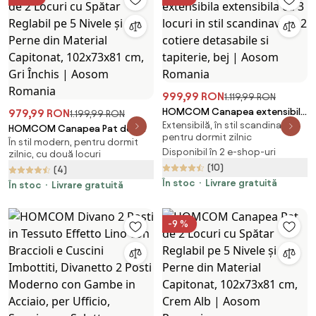
999,99 RON
1.119,99 RON
HOMCOM Canapea extensibila
979,99 RON
1.199,99 RON
Extensibilă, în stil scandinav,
extensibila cu 3 locuri in stil
HOMCOM Canapea Pat de 2
pentru dormit zilnic
scandinav, cu 2 cotiere
În stil modern, pentru dormit
Locuri cu Spătar Reglabil pe 5
Disponibil în 2 e-shop-uri
zilnic, cu două locuri
detasabile si tapiterie, bej |
Nivele și 2 Perne din Material
(10)
Aosom Romania
(4)
Capitonat, 102x73x81 cm, Gri
În stoc
Livrare gratuită
Închis | Aosom Romania
În stoc
Livrare gratuită
-9 %