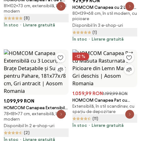
929,99 RON
81×102×73 cm, extensibilă, în stil
Locuri cu Spătar Reglabil pe 5
HOMCOM Canapea cu 2 Locuri
modern
Nivele, Canapea Pat Pliabilă cu 2
80×139×68 cm, în stil modern, cu
din Material Textil cu Perne
(8)
Perne, 102x73x81 cm, Verde |
picioare
Capitonate, Canapea
Aosom Romania
În stoc
Livrare gratuită
Disponibil în 3 e-shop-uri
Modernă cu 2 Locuri cu Picioare
(1)
din Oțel 139x68x80cm, Gri |
Aosom Romania
În stoc
Livrare gratuită
-12 %
1.059,99 RON
1.199,99 RON
HOMCOM Canapea Pat cu
1.099,99 RON
Extensibilă, în stil scandinav, cu
Masuta Rasturnata si Picioare
HOMCOM Canapea Extensibilă
spațiu de depozitare
din Lemn Masiv Gri deschis |
78×181×77 cm, extensibilă, în stil
cu 3 Locuri, 2 Brațe Detașabile
(11)
modern
Aosom Romania
și Suport pentru Pahare,
În stoc
Livrare gratuită
Disponibil în 2 e-shop-uri
181x77x78 cm, Gri antracit |
(2)
Aosom Romania
În stoc
Livrare gratuită