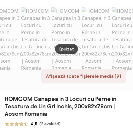
Spătar Reglabil
extensibila cu 3
Spăta
Aosom Romania
pe 5 Nivele,
locuri in stil
pe 5 N
Canapea Pat
scandinav, cu 2
Perne
Pliabilă
cotiere
Mater
Matrimonială,
detasabile si
Capit
102x73x81 cm,
tapiterie, bej |
102x7
Roșu | Aosom
Aosom Romania
Negru
Romania
Roma
Epuizat
Afișează toate fișierele media (9)
HOMCOM Canapea in 3 Locuri cu Perne in
Tesatura de Lin Gri inchis, 200x82x78cm |
Aosom Romania
4,5
(2 evaluări)