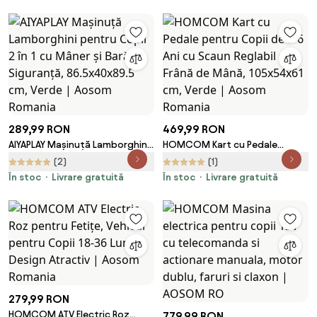
289,99 RON
469,99 RON
AIYAPLAY Mașinuță Lamborghini
HOMCOM Kart cu Pedale
pentru Copii 2 în 1 cu Mâner și
pentru Copii de 3-6 Ani cu
(2)
(1)
Bară de Siguranță,
Scaun Reglabil și Frână de
În stoc
Livrare gratuită
În stoc
Livrare gratuită
86.5x40x89.5 cm, Verde |
Mână, 105x54x61 cm, Verde |
Aosom Romania
Aosom Romania
279,99 RON
HOMCOM ATV Electric Roz
779,99 RON