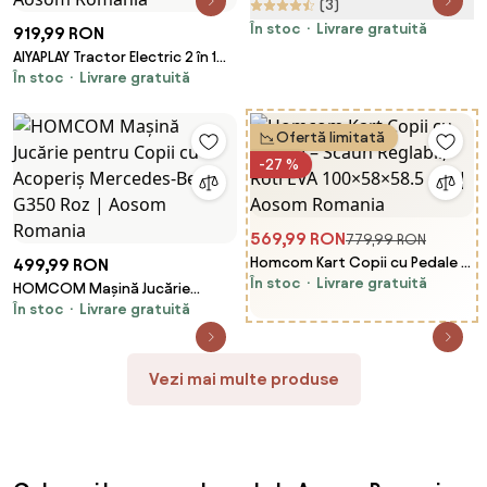
pentru copii 12V cu
(3)
telecomanda si actionare
În stoc
Livrare gratuită
919,99 RON
manuala, motor dublu, faruri si
AIYAPLAY Tractor Electric 2 în 1
claxon | AOSOM RO
În stoc
Livrare gratuită
pentru Copii 3-8 Ani 12V cu
Remorcă Detașabilă, Mașină
Electrică pentru Copii cu
Ofertă limitată
Telecomandă, Centură de
-27 %
Siguranță, Muzică, Lumini LED și
Claxon, Verde | Aosom Romania
569,99 RON
779,99 RON
Homcom Kart Copii cu Pedale –
499,99 RON
În stoc
Livrare gratuită
Scaun Reglabil, Roti EVA
HOMCOM Mașină Jucărie
100×58×58.5 cm | Aosom
În stoc
Livrare gratuită
pentru Copii cu Acoperiș
Romania
Mercedes-Benz G350 Roz |
Aosom Romania
Vezi mai multe produse