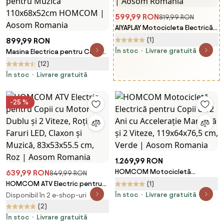
599,99 RON
819,99 RON
AIYAPLAY Motocicleta Electrică
Copii pentru copii 3-6 ani cu 2
(1)
899,99 RON
motoare, 2.4-5 km/h,
În stoc
Livrare gratuită
Masina Electrica pentru Copii
107x56x70 cm, verde | Aosom
de Politie Baterie 12V si
(12)
Romania
Telecomanda, Sirena Lumini,
În stoc
Livrare gratuită
Conexiune USB pentru Muzica
110x68x52cm HOMCOM |
Aosom Romania
-25 %
1.269,99 RON
HOMCOM Motocicletă
639,99 RON
849,99 RON
Electrică pentru Copii 8-12 Ani
HOMCOM ATV Electric pentru
(1)
cu Accelerație Manuală și 2
Copii cu Motor Dublu și 2
În stoc
Livrare gratuită
Disponibil în 2 e-shop-uri
Viteze, 119x64x76,5 cm, Verde |
Viteze, Roți, Faruri LED, Claxon
(2)
Aosom Romania
și Muzică, 83x53x55.5 cm, Roz |
În stoc
Livrare gratuită
Aosom Romania