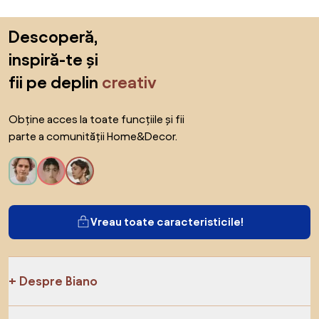
Sari peste subsol, revino la începutul paginii
Descoperă,
inspiră-te și
fii pe deplin
creativ
Obține acces la toate funcțiile și fii
parte a comunității Home&Decor.
Vreau toate caracteristicile!
Despre Biano