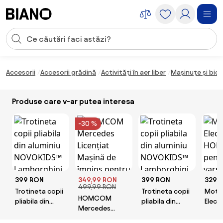
Sari peste navigare, accesează conținutul
Introducerea căutării
Sari peste conținut, mergi la subsol
Accesorii
Accesorii grădină
Activități în aer liber
Mașinuțe și bici
Produse care v-ar putea interesa
-30 %
399 RON
349,99 RON
399 RON
329,
499,99 RON
Trotineta copii
Trotineta copii
Moto
HOMCOM
pliabila din
pliabila din
Elect
Mercedes
aluminiu
aluminiu
HOM
Licențiat
NOVOKIDS™
NOVOKIDS™
pentr