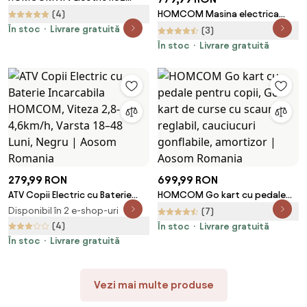
pentru Fetițe, Vehicul pentru
(4)
HOMCOM Masina electrica
Copii 18-36 Luni, Design
pentru copii 12V cu
În stoc
Livrare gratuită
(3)
Atractiv | Aosom Romania
telecomanda si actionare
În stoc
Livrare gratuită
manuala, motor dublu, faruri si
claxon | AOSOM RO
279,99 RON
699,99 RON
ATV Copii Electric cu Baterie
HOMCOM Go kart cu pedale
Incarcabila HOMCOM, Viteza
pentru copii, Go kart de curse
Disponibil în 2 e-shop-uri
(7)
2,8-4,6km/h, Varsta 18–48 Luni,
cu scaun reglabil, cauciucuri
(4)
În stoc
Livrare gratuită
Negru | Aosom Romania
gonflabile, amortizor | Aosom
În stoc
Livrare gratuită
Romania
Vezi mai multe produse