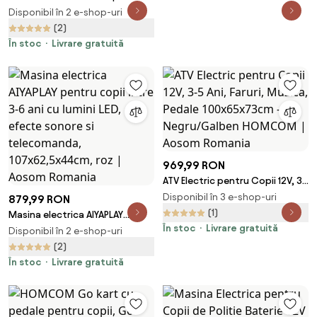
Telecomandă, Viteză 3-5 km/h
Copii cu Motor Dublu și 2
Disponibil în 2 e-shop-uri
și Muzică, Culoare Roz | Aosom
Viteze, Roți, Faruri LED, Claxon
(2)
Romania
și Muzică, 83x53x55.5 cm, Roz |
În stoc
Livrare gratuită
Aosom Romania
969,99 RON
ATV Electric pentru Copii 12V, 3-
5 Ani, Faruri, Muzica, Pedale
Disponibil în 3 e-shop-uri
879,99 RON
100x65x73cm - Negru/Galben
(1)
Masina electrica AIYAPLAY
HOMCOM | Aosom Romania
În stoc
Livrare gratuită
pentru copii intre 3-6 ani cu
Disponibil în 2 e-shop-uri
lumini LED, efecte sonore si
(2)
telecomanda, 107x62,5x44cm,
În stoc
Livrare gratuită
roz | Aosom Romania