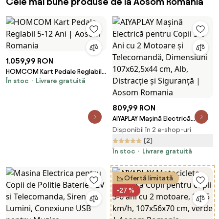
Cele mai bune produse de la Aosom Romania
1.059,99 RON
HOMCOM Kart Pedale Reglabil
În stoc
Livrare gratuită
5-12 Ani | Aosom Romania
809,99 RON
AIYAPLAY Mașină Electrică
pentru Copii 3-6 Ani cu 2
Disponibil în 2 e-shop-uri
Motoare și Telecomandă,
(2)
Dimensiuni 107x62,5x44 cm,
În stoc
Livrare gratuită
Alb, Distracție și Siguranță |
Aosom Romania
Ofertă limitată
-27 %