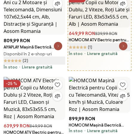
649,99 RON
839,99 RON
HOMCOM ATV Electric pentru
809,99 RON
Copii, Motocicletă pentru
AIYAPLAY Mașină Electrică
(1)
Copii cu Motor Dublu, 2 Viteze,
pentru Copii 3-6 Ani cu 2
În stoc
Livrare gratuită
Disponibil în 2 e-shop-uri
Roți Late și Faruri LED,
Motoare și Telecomandă,
(2)
83x53x55.5 cm, Alb | Aosom
Dimensiuni 107x62,5x44 cm,
În stoc
Livrare gratuită
Romania
Alb, Distracție și Siguranță |
Aosom Romania
-25 %
899,99 RON
HOMCOM Mașină Electrică
639,99 RON
849,99 RON
În stoc
Livrare gratuită
pentru Copii 12V cu
HOMCOM ATV Electric pentru