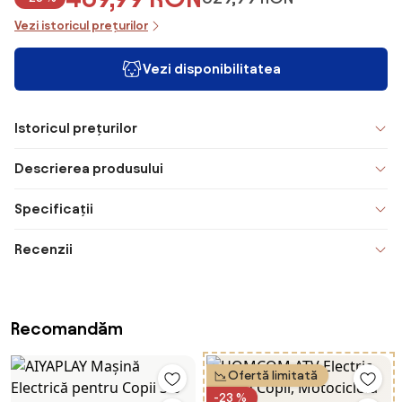
Vezi istoricul prețurilor
Vezi disponibilitatea
Istoricul prețurilor
Descrierea produsului
Specificații
Recenzii
Recomandăm
Ofertă limitată
-23 %