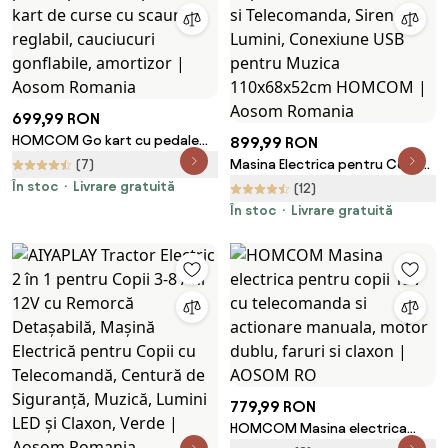
699,99 RON
HOMCOM Go kart cu pedale
899,99 RON
pentru copii, Go kart de curse
(7)
Masina Electrica pentru Copii
cu scaun reglabil, cauciucuri
de Politie Baterie 12V si
În stoc
Livrare gratuită
(12)
gonflabile, amortizor | Aosom
Telecomanda, Sirena Lumini,
În stoc
Livrare gratuită
Romania
Conexiune USB pentru Muzica
110x68x52cm HOMCOM |
Aosom Romania
779,99 RON
HOMCOM Masina electrica