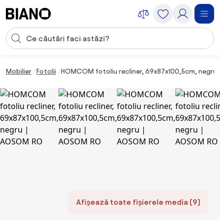
Sari peste navigare, accesează conținutul
Introducerea căutării
Sari peste conținut, mergi la subsol
Mobilier
Fotolii
HOMCOM fotoliu recliner, 69x87x100,5cm, negru
Afișează toate fișierele media (9)