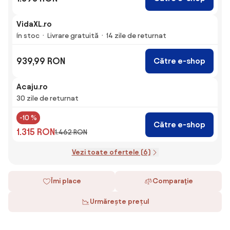
VidaXL.ro
În stoc
Livrare gratuită
14 zile de returnat
939,99 RON
Către e-shop
Acaju.ro
30 zile de returnat
-10 %
Către e-shop
1.315 RON
1.462 RON
Vezi toate ofertele (6)
Îmi place
Comparaţie
Urmărește prețul