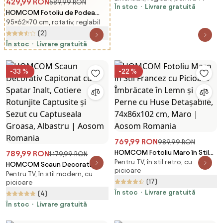
429,99 RON
589,99 RON
În stoc
Livrare gratuită
HOMCOM Fotoliu de Podea
95×62×70 cm, rotativ, reglabil
Relaxant Rotativ 360° cu
Spătar Reglabil în 5 Poziții,
(2)
62x70x95 cm, Gri | Aosom
În stoc
Livrare gratuită
Romania
-33 %
-22 %
769,99 RON
989,99 RON
HOMCOM Fotoliu Maro în Stil
789,99 RON
1.179,99 RON
Pentru TV, în stil retro, cu
Francez cu Picioare Îmbrăcate
HOMCOM Scaun Decorativ
picioare
în Lemn și Perne cu Huse
Pentru TV, în stil modern, cu
Capitonat cu Spatar Inalt,
(17)
picioare
Detașabile, 74x86x102 cm,
Cotiere Rotunjite Captusite și
Maro | Aosom Romania
În stoc
Livrare gratuită
(4)
Sezut cu Captuseala Groasa,
Albastru | Aosom Romania
În stoc
Livrare gratuită