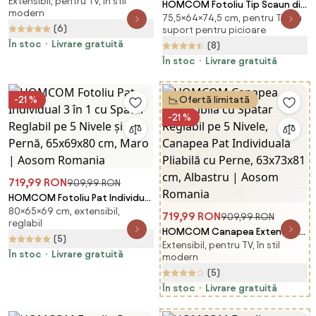
Extensibil, pentru TV, în stil
Individuală Alb Crem 63x73x81
HOMCOM Fotoliu Tip Scaun din
modern
cm cu Pernă Extensibilă pe 5
75,5×64×74,5 cm, pentru TV, cu
Material, Fotoliu Capitonat
(6)
Nivele | Aosom Romania
suport pentru picioare
pentru Dormitor, Sufragerie, cu
În stoc
Livrare gratuită
(8)
Picioare din Lemn,
64x74,5x75,5 cm, Gri | Aosom
În stoc
Livrare gratuită
Romania
-21 %
Ofertă limitată
-21 %
719,99 RON
909,99 RON
HOMCOM Fotoliu Pat Individual
80×65×69 cm, extensibil,
3 în 1 cu Spătar Reglabil pe 5
719,99 RON
909,99 RON
reglabil
Nivele și Pernă, 65x69x80 cm,
HOMCOM Canapea Extensibilă
(5)
Maro | Aosom Romania
Extensibil, pentru TV, în stil
cu Spătar Reglabil pe 5 Nivele,
În stoc
Livrare gratuită
modern
Canapea Pat Individuală Pliabilă
(5)
cu Perne, 63x73x81 cm, Albastru
| Aosom Romania
În stoc
Livrare gratuită