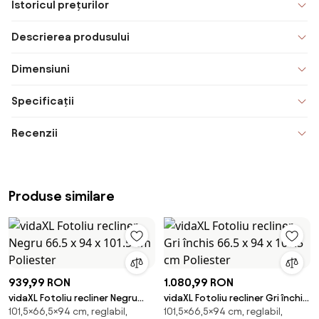
Istoricul prețurilor
Descrierea produsului
Dimensiuni
Specificații
Recenzii
Produse similare
939,99 RON
1.080,99 RON
vidaXL Fotoliu recliner Negru
vidaXL Fotoliu recliner Gri închis
101,5×66,5×94 cm, reglabil,
101,5×66,5×94 cm, reglabil,
66.5 x 94 x 101.5 cm Poliester
66.5 x 94 x 101.5 cm Poliester