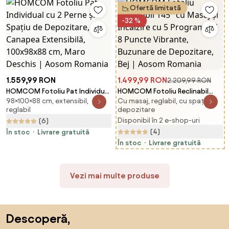
Ofertă limitată
-32 %
1.559,99 RON
1.499,99 RON
2.209,99 RON
HOMCOM Fotoliu Pat Individual
HOMCOM Fotoliu Reclinabil
98×100×88 cm, extensibil,
Cu masaj, reglabil, cu spațiu
cu 2 Perne și Spațiu de
145° cu Masaj și Încălzire cu 5
reglabil
depozitare
Depozitare, Canapea
Programe și 8 Puncte Vibrante,
Disponibil în 2 e-shop-uri
(6)
Extensibilă, 100x98x88 cm,
Buzunare de Depozitare, Bej |
(4)
Maro Deschis | Aosom Romania
În stoc
Livrare gratuită
Aosom Romania
În stoc
Livrare gratuită
Vezi mai multe produse
Sari peste subsol, revino la începutul paginii
Descoperă,