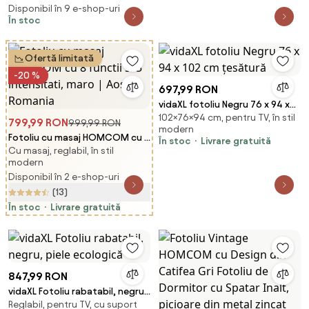
Disponibil în 9 e-shop-uri
În stoc
Ofertă limitată
-20 %
697,99 RON
vidaXL fotoliu Negru 76 x 94 x
102×76×94 cm, pentru TV, în stil
102 cm țesătură
799,99 RON
999,99 RON
modern
Fotoliu cu masaj HOMCOM cu 8
În stoc
Livrare gratuită
Cu masaj, reglabil, în stil
functii si 5 intensitati, maro |
modern
Aosom Romania
Disponibil în 2 e-shop-uri
(13)
În stoc
Livrare gratuită
847,99 RON
vidaXL Fotoliu rabatabil, negru,
Reglabil, pentru TV, cu suport
piele ecologică