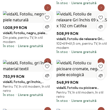
În stoc
Livrare gratuită
1.008,99 RON
vidaXL Fotoliu, negru, piele
508,99 RON
Din piele, pentru TV, în stil
naturală
vidaXL Fotoliu de relaxare Gri
modern
102×69×61,5 cm, pentru TV, în stil
închis 69 x 61.5 x 102 cm Catifea
În stoc
Livrare gratuită
modern
În stoc
Livrare gratuită
753,99 RON
vidaXL Fotoliu, gri închis,
548,99 RON
Pentru TV, în stil modern, în stil
material textil
vidaXL Fotoliu cu picioare
retro
Pentru TV, în stil modern, în stil
cromate, negru, piele
În stoc
Livrare gratuită
retro
ecologică
În stoc
Livrare gratuită