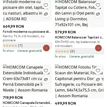
669,99 RON
Fotolii moderne cu picioare din
579,99 RON
Pentru TV, în stil modern, cu
otel, tapitate cu nasturi,
HOMCOM Balansoar Tapițat cu
picioare
albastru inchis | AOSOM RO
101×71×92 cm, tip balansoar, în
Cotiere, Fotoliu din Lemn și
(7)
stil modern
Oțel pentru Living și Dormitor,
În stoc
Livrare gratuită
(6)
71x92x101 cm, Bej
În stoc
Livrare gratuită
719,99 RON
HOMCOM Canapele Extensibile
499,99 RON