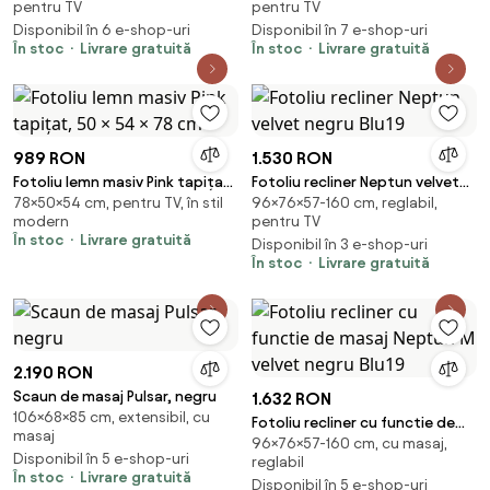
pentru TV
pentru TV
Disponibil în 6 e-shop-uri
Disponibil în 7 e-shop-uri
În stoc
Livrare gratuită
În stoc
Livrare gratuită
989 RON
1.530 RON
Fotoliu lemn masiv Pink tapițat,
Fotoliu recliner Neptun velvet
78×50×54 cm, pentru TV, în stil
96×76×57-160 cm, reglabil,
50 × 54 × 78 cm
negru Blu19
modern
pentru TV
În stoc
Livrare gratuită
Disponibil în 3 e-shop-uri
În stoc
Livrare gratuită
2.190 RON
Scaun de masaj Pulsar, negru
1.632 RON
106×68×85 cm, extensibil, cu
Fotoliu recliner cu functie de
masaj
96×76×57-160 cm, cu masaj,
masaj Neptun M velvet negru
Disponibil în 5 e-shop-uri
reglabil
Blu19
În stoc
Livrare gratuită
Disponibil în 5 e-shop-uri