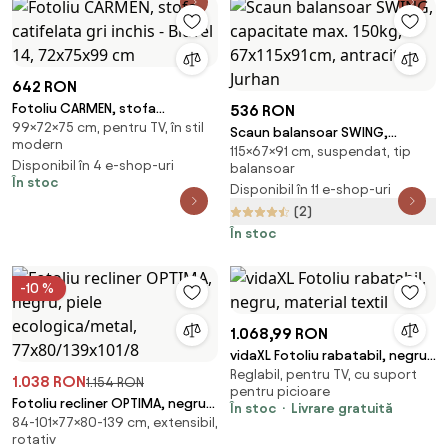
642 RON
Fotoliu CARMEN, stofa
536 RON
99×72×75 cm, pentru TV, în stil
catifelata gri inchis - Bluvel 14,
Scaun balansoar SWING,
modern
72x75x99 cm
115×67×91 cm, suspendat, tip
capacitate max. 150kg,
Disponibil în 4 e-shop-uri
balansoar
67x115x91cm, antracit Jurhan
În stoc
Disponibil în 11 e-shop-uri
(2)
În stoc
-10 %
1.068,99 RON
vidaXL Fotoliu rabatabil, negru,
Reglabil, pentru TV, cu suport
material textil
1.038 RON
1.154 RON
pentru picioare
Fotoliu recliner OPTIMA, negru,
În stoc
Livrare gratuită
84-101×77×80-139 cm, extensibil,
piele ecologica/metal,
rotativ
77x80/139x101/8