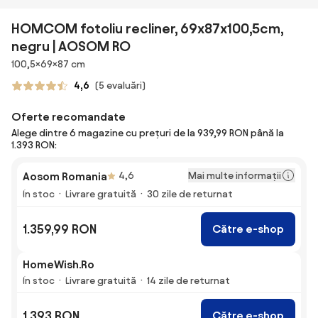
HOMCOM fotoliu recliner, 69x87x100,5cm,
negru | AOSOM RO
Dimensiuni
100,5×69×87 cm
4,6
(5 evaluări)
Oferte recomandate
Alege dintre 6 magazine cu prețuri de la 939,99 RON până la
1.393 RON:
Mai multe informații
Aosom Romania
4,6
În stoc
Livrare gratuită
30 zile de returnat
1.359,99 RON
Către e-shop
HomeWish.Ro
În stoc
Livrare gratuită
14 zile de returnat
1.393 RON
Către e-shop