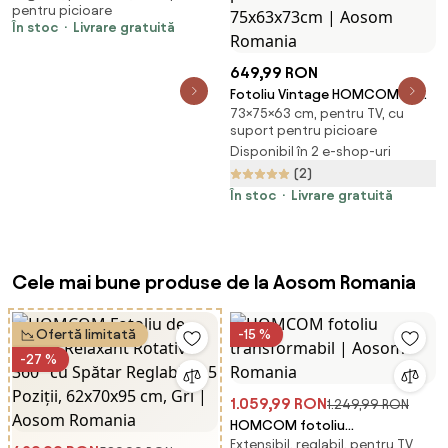
pentru picioare
În stoc
Livrare gratuită
649,99 RON
Fotoliu Vintage HOMCOM cu
73×75×63 cm, pentru TV, cu
Design din Catifea Gri Fotoliu
suport pentru picioare
de Dormitor cu Spatar Inalt,
Disponibil în 2 e-shop-uri
picioare din metal zincat
(2)
75x63x73cm | Aosom Romania
În stoc
Livrare gratuită
Cele mai bune produse de la Aosom Romania
Ofertă limitată
-15 %
-27 %
1.059,99 RON
1.249,99 RON
HOMCOM fotoliu
Extensibil, reglabil, pentru TV
transformabil | Aosom Romania