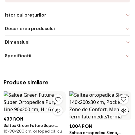
Istoricul prețurilor
Descrierea produsului
Dimensiuni
Specificații
Produse similare
439 RON
Saltea Green Future Super
1.804 RON
16×90×200 cm, ortopedică, cu
Ortopedica Purple Line 90x200
Saltea ortopedica Siena,