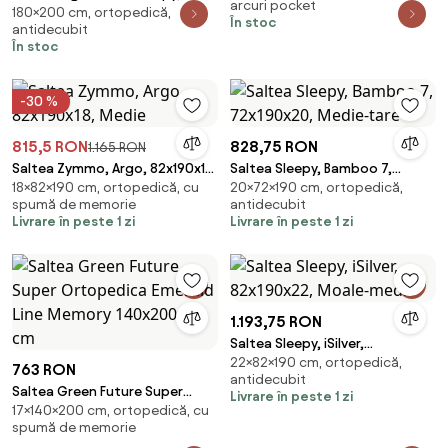
arcuri pocket
Pocket, spuma Memory, 7 Zone
180×200 cm, ortopedică,
Memory Arctic Gel, 180x200
În stoc
antidecubit
de Confort
cm, H 18 cm, Husa cu ioni de
În stoc
argint, Super Ortopedica,
Anatomica
-30 %
815,5 RON
828,75 RON
1.165 RON
Saltea Zymmo, Argo, 82x190x18,
Saltea Sleepy, Bamboo 7,
18×82×190 cm, ortopedică, cu
20×72×190 cm, ortopedică,
Medie
72x190x20, Medie-tare
spumă de memorie
antidecubit
Livrare în peste 1 zi
Livrare în peste 1 zi
1.193,75 RON
Saltea Sleepy, iSilver,
22×82×190 cm, ortopedică,
82x190x22, Moale-medie
763 RON
antidecubit
Saltea Green Future Super
Livrare în peste 1 zi
17×140×200 cm, ortopedică, cu
Ortopedica Emerald Line
spumă de memorie
Memory 140x200x17 cm