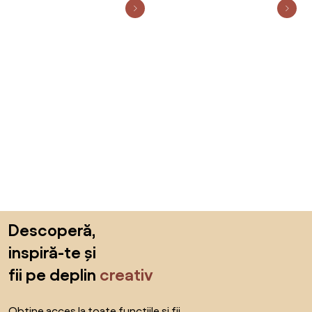
Sari peste subsol, revino la începutul paginii
Descoperă,
inspiră-te și
fii pe deplin
creativ
Obține acces la toate funcțiile și fii