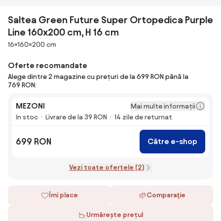
Saltea Green Future Super Ortopedica Purple
Line 160x200 cm, H 16 cm
Dimensiuni
16×160×200 cm
Oferte recomandate
Alege dintre 2 magazine cu prețuri de la 699 RON până la
769 RON:
MEZONI
Mai multe informații
În stoc
Livrare de la 39 RON
14 zile de returnat
699 RON
Către e-shop
Vezi toate ofertele (2)
Îmi place
Comparaţie
Urmărește prețul