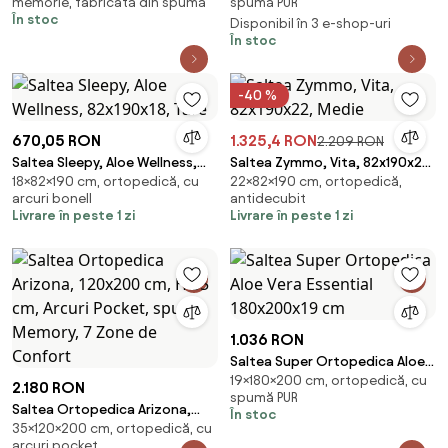
memorie, fabricată din spumă
spumă PUR
gel, Alb
În stoc
Disponibil în 3 e-shop-uri
În stoc
-40 %
670,05 RON
1.325,4 RON
2.209 RON
Saltea Sleepy, Aloe Wellness,
Saltea Zymmo, Vita, 82x190x22,
18×82×190 cm, ortopedică, cu
22×82×190 cm, ortopedică,
82x190x18, Tare
Medie
arcuri bonell
antidecubit
Livrare în peste 1 zi
Livrare în peste 1 zi
1.036 RON
Saltea Super Ortopedica Aloe
19×180×200 cm, ortopedică, cu
Vera Essential 180x200x19 cm
2.180 RON
spumă PUR
Saltea Ortopedica Arizona,
În stoc
35×120×200 cm, ortopedică, cu
120x200 cm, H 35 cm, Arcuri
arcuri pocket