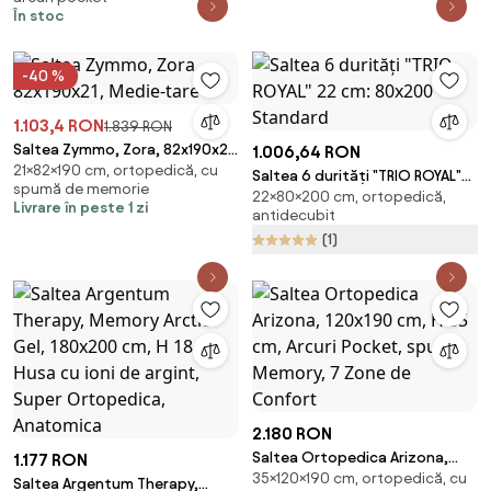
Pocket, spuma Memory, 7 Zone
În stoc
de Confort
-40 %
1.103,4 RON
1.839 RON
Saltea Zymmo, Zora, 82x190x21,
1.006,64 RON
21×82×190 cm, ortopedică, cu
Medie-tare
Saltea 6 durități "TRIO ROYAL"
spumă de memorie
22×80×200 cm, ortopedică,
22 cm: 80x200 Standard
Livrare în peste 1 zi
antidecubit
(1)
2.180 RON
Saltea Ortopedica Arizona,
1.177 RON
35×120×190 cm, ortopedică, cu
120x190 cm, H 35 cm, Arcuri
Saltea Argentum Therapy,