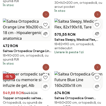
spumă PUR
cm, H 16 cm
30×140×200 cm, ortopedică, cu
140x200x30 cm, Pocket 7 Zone
În stoc
arcuri pocket
de Confort, Memory, fermitate
În stoc
medie/ferma
575,55 RON
Saltea Sleepy, Medical Flex,
18×82×190 cm, ortopedică,
82x190x18, Tare
472 RON
antidecubit
Saltea Ortopedica Orange Line
Livrare în peste 1 zi
18×90×200 cm, ortopedică, cu
90x200 cm, H 18 cm -
spumă PUR
Hipoalergenica, anatomica
În stoc
-15 %
549,88 RON
674 RON
649 RON
Topper ortopedic saltea
Saltea Ortopedica Green
Ortopedică, cu spumă de
18×160×200 cm, ortopedică, cu
spuma cu memorie si infuzie de
Future Blue Line 160x200x18 cm