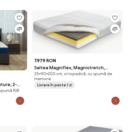
7.979 RON
Saltea Magniflex, Magnistretch,
25×90×200 cm, ortopedică, cu spumă de
90x200x25, Medie
memorie
ture, 2-
Livrare în peste 1 zi
 spumă PUR
, spuma
ca,