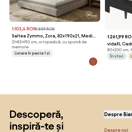
1.103,4 RON
1.839 RON
Saltea Zymmo, Zora, 82x190x21, Medie-
1.261,99 R
21×82×190 cm, ortopedică, cu spumă de
tare
vidaXL Cadr
memorie
80×200 cm, f
Negru 80 x
Livrare în peste 1 zi
În stoc
Sari peste subsol, revino la începutul paginii
Descoperă,
Despre Bia
inspiră-te și
Despre noi