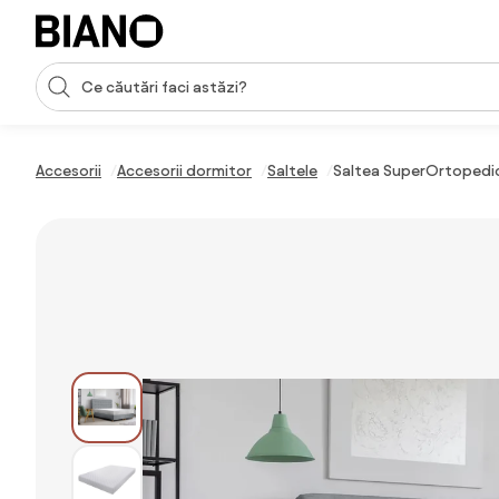
Sari peste navigare, accesează conținutul
Introducerea căutării
Sari peste conținut, mergi la subsol
Accesorii
Accesorii dormitor
Saltele
Saltea SuperOrtopedic