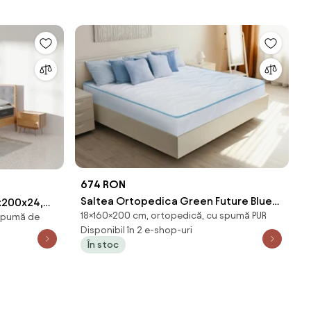
674 RON
Saltea Ortopedica Green Future Blue
0x200x24,
18×160×200 cm, ortopedică, cu spumă PUR
Line 160x200x18 cm
spumă de
Disponibil în 2 e-shop-uri
În stoc