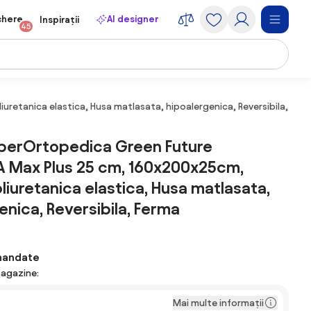
chere
AI designer
Inspirații
45
etanica elastica, Husa matlasata, hipoalergenica, Reversibila, Fer
uperOrtopedica Green Future
 Max Plus 25 cm, 160x200x25cm,
iuretanica elastica, Husa matlasata,
enica, Reversibila, Ferma
mandate
magazine:
Mai multe informații