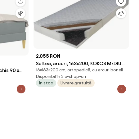
2.055 RON
Saltea, arcuri, 163x200, KOKOS MEDIUM
16×163×200 cm, ortopedică, cu arcuri bonell
chis 90 x
ATYP
Disponibil în 3 e-shop-uri
În stoc
Livrare gratuită