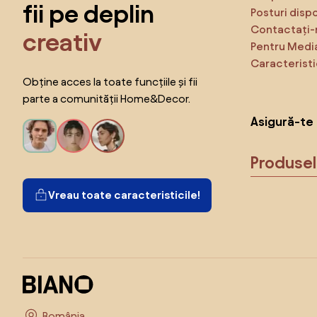
fii pe deplin
Posturi disp
Contactați-
creativ
Pentru Medi
Caracteristi
Obține acces la toate funcțiile și fii
parte a comunității Home&Decor.
Asigură-te 
Produse
Vreau toate caracteristicile!