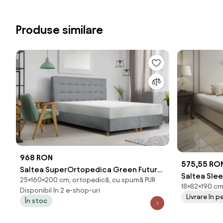
Produse similare
968 RON
575,55 RO
Saltea SuperOrtopedica Green Future
Saltea Slee
25×160×200 cm, ortopedică, cu spumă PUR
KONFORTA Max Plus 25 cm,
18×82×190 cm
Tare
Disponibil în 2 e-shop-uri
160x200x25cm, Spuma poliuretanica
Livrare în pe
În stoc
elastica, Husa matlasata,
hipoalergenica, Reversibila, Medie