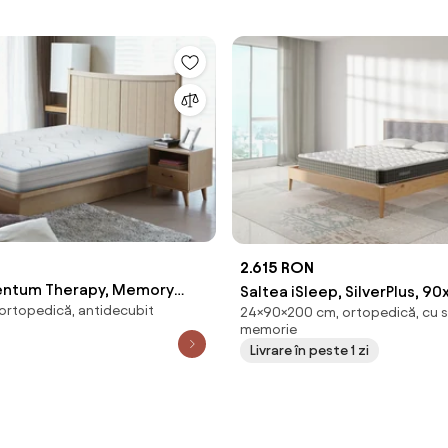
2.615 RON
entum Therapy, Memory
Saltea iSleep, SilverPlus, 9
ortopedică, antidecubit
 180x200 cm, H 18 cm, Husa
24×90×200 cm, ortopedică, cu 
Moale-medie
memorie
argint, Super Ortopedica,
Livrare în peste 1 zi