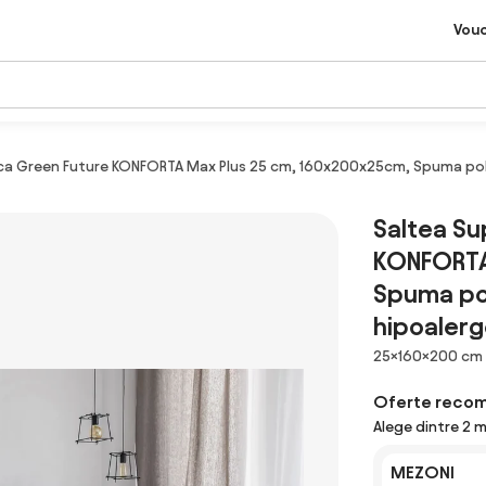
Vou
a Green Future KONFORTA Max Plus 25 cm, 160x200x25cm, Spuma poliur
Saltea S
KONFORTA
Spuma pol
hipoalerg
Dimensiuni
25×160×200 cm
Oferte reco
Alege dintre 2 
MEZONI