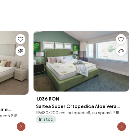
1.036 RON
Saltea Super Ortopedica Aloe Vera
Line
19×180×200 cm, ortopedică, cu spumă PUR
Essential 180x200x19 cm
spumă PUR
lergenica,
În stoc