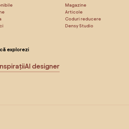
onibile
Magazine
ne
Articole
a
Coduri reducere
ci
Densy Studio
că explorezi
Inspirații
AI designer