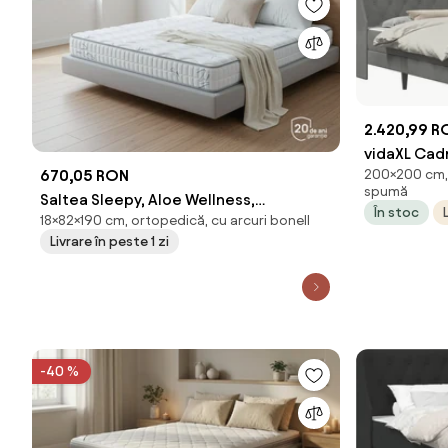
2.420,99 R
vidaXL Cadr
200×200 cm, 
670,05 RON
închis 200
spumă
Saltea Sleepy, Aloe Wellness,
În stoc
18×82×190 cm, ortopedică, cu arcuri bonell
82x190x18, Tare
Livrare în peste 1 zi
-40 %