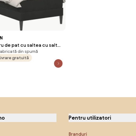
ON
u de pat cu saltea cu saltea
abricată din spumă
 200 cm Catifea
Livrare gratuită
no
Pentru utilizatori
Branduri