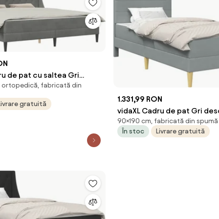
ON
u de pat cu saltea Gri
ortopedică, fabricată din
 x 200 cm Catifea
1.331,99 RON
Livrare gratuită
vidaXL Cadru de pat Gri des
90×190 cm, fabricată din spumă
190 cm Poliester
În stoc
Livrare gratuită