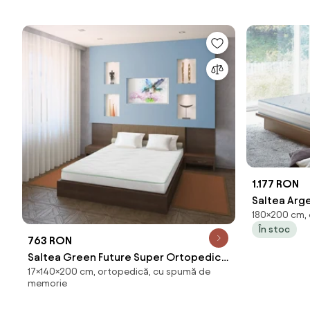
Ferma
1.177 RON
Saltea Arg
180×200 cm, 
Arctic Gel,
În stoc
cu ioni de 
763 RON
Anatomica
Saltea Green Future Super Ortopedica
17×140×200 cm, ortopedică, cu spumă de
Emerald Line Memory 140x200x17 cm
memorie