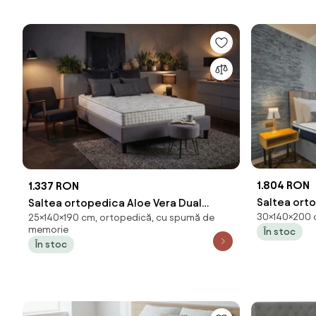
1.804 RON
1.337 RON
Saltea ort
Saltea ortopedica Aloe Vera Dual
30×140×200 c
25×140×190 cm, ortopedică, cu spumă de
cm, Pocket
Confort, 140x190x25cm, Memory 4 cm,
memorie
În stoc
Memory, f
7 zone de confort, reversibila,
În stoc
fermitate medie