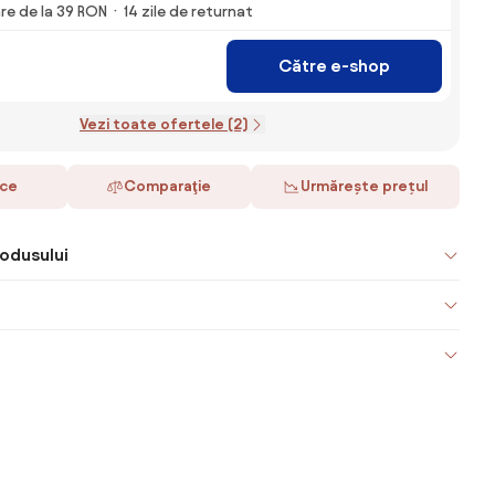
are de la 39 RON
14 zile de returnat
Către e-shop
Vezi toate ofertele (2)
ace
Comparaţie
Urmărește prețul
odusului