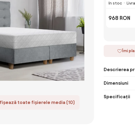
În stoc
Livr
968 RON
Îmi pl
Descrierea pr
Dimensiuni
Specificații
fișează toate fișierele media (10)