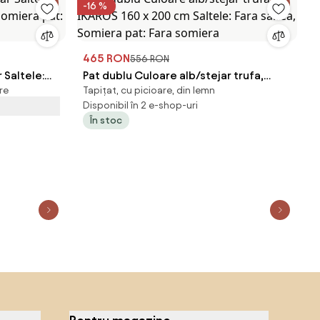
-16 %
465 RON
556 RON
 Saltele:
Pat dublu Culoare alb/stejar trufa,
re
Tapițat, cu picioare, din lemn
 Somiera
IKAROS 160 x 200 cm Saltele: Fara
Disponibil în 2 e-shop-uri
saltea, Somiera pat: Fara somiera
În stoc