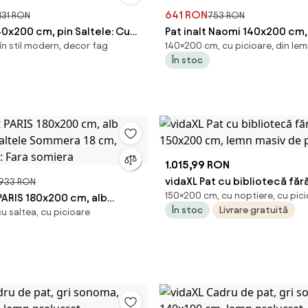
641 RON
.131 RON
753 RON
40x200 cm, pin Saltele: Cu
Pat inalt Naomi 140x200 cm, 
în stil modern, decor fag
140×200 cm, cu picioare, din le
uxe 10 cm, Somiera pat: Cu
Fara saltea, Somiera pat: Cu
În stoc
bate
curbate
1.015,99 RON
vidaXL Pat cu bibliotecă fără
.933 RON
150×200 cm, cu noptiere, cu pic
 PARIS 180x200 cm, alb
150x200 cm, lemn masiv de 
În stoc
Livrare gratuită
u saltea, cu picioare
 saltele Sommera 18 cm,
t: Fara somiera