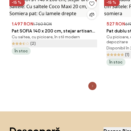
-15 %
-15 %
1.497 RON
527 RON
1.760 RON
61
Pat SOFIA 140 x 200 cm, stejar artisan
Pat dublu s
Cu saltea, cu picioare, în stil modern
Cu picioare, 
Saltele: Cu saltele Coco Maxi 20 cm,
cm Saltele:
depozitare
(2)
Somiera pat: Cu lamele drepte
Fara somie
Disponibil în
În stoc
(1)
În stoc
Sari peste subsol, revino la începutul paginii