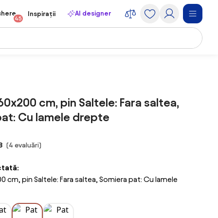
chere
AI designer
Inspirații
45
60x200 cm, pin Saltele: Fara saltea,
at: Cu lamele drepte
8
(4 evaluări)
ctată:
 cm, pin Saltele: Fara saltea, Somiera pat: Cu lamele