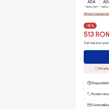
Afișați variante
-15 %
513 RO
Cel mai bun preț
Îmi pl
Disponibil
Puteți retu
ComodAca