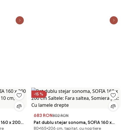
-15 %
683 RON
802 RON
 160 x 200
Pat dublu stejar sonoma, SOFIA 160 x
are
80×165×206 cm, tapițat, cu noptiere
e 10 cm,
200 cm Saltele: Fara saltea, Somiera