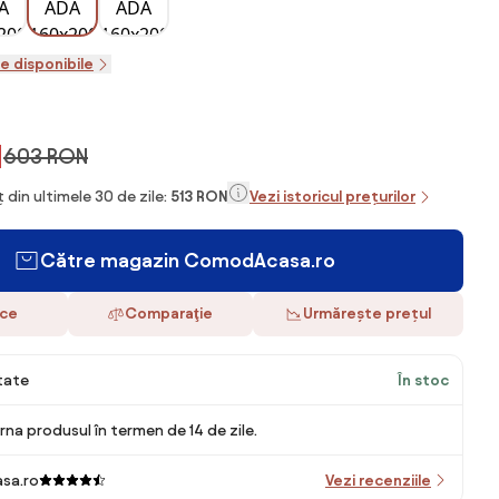
le disponibile
N
603 RON
 din ultimele 30 de zile:
513 RON
Vezi istoricul prețurilor
Către magazin ComodAcasa.ro
ace
Comparaţie
Urmărește prețul
itate
În stoc
rna produsul în termen de 14 de zile.
sa.ro
Vezi recenziile