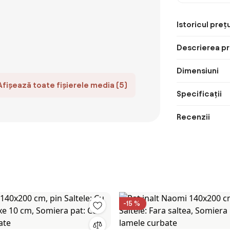
Istoricul prețu
Descrierea pr
Dimensiuni
Afișează toate fișierele media (5)
Specificații
Recenzii
-15 %