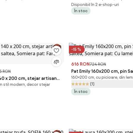
Disponibil în 2 e-shop-uri
Somiera pat: Fara somiera
În stoc
-15 %
616 RON
724 RON
Pat Emily 160x200 cm, pin Sa
5 RON
160×200 cm, cu picioare, din le
40 x 200 cm, stejar artisan
saltea, Somiera pat: Cu lam
(1)
în stil modern, decor stejar
ra saltea, Somiera pat: Fara
În stoc