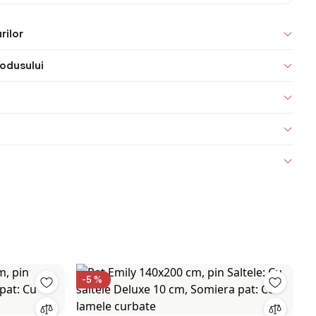
rilor
odusului
-5 %