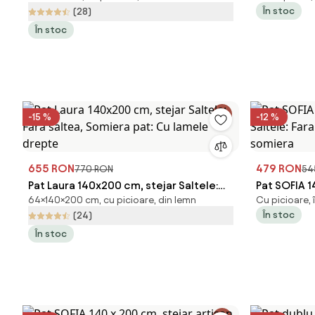
În stoc
(28)
drepte
somiera
În stoc
-15 %
-12 %
655 RON
479 RON
770 RON
54
Pat Laura 140x200 cm, stejar Saltele:
Pat SOFIA 1
64×140×200 cm, cu picioare, din lemn
Cu picioare, 
Fara saltea, Somiera pat: Cu lamele
Saltele: Fa
În stoc
(24)
drepte
somiera
În stoc