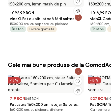
1.092,99 RON
1.016,99 R
vidaXL Pat cu bibliotecă fără saltea,
vidaXL Cadr
150×200 cm, cu noptiere, cu picioare
160×200 cm, d
150x200 cm, lemn masiv de pin
160x200 cm
În stoc
Livrare gratuită
În stoc
Cele mai bune produse de la ComodAc
-15 %
-15 %
719 RON
527 RON
845 RON
61
Pat Laura 160x200 cm, stejar Saltele:
Pat SOFIA 1
160×200 cm, cu picioare, din lemn
Cu noptiere, 
Fara saltea, Somiera pat: Cu lamele
Saltele: Fa