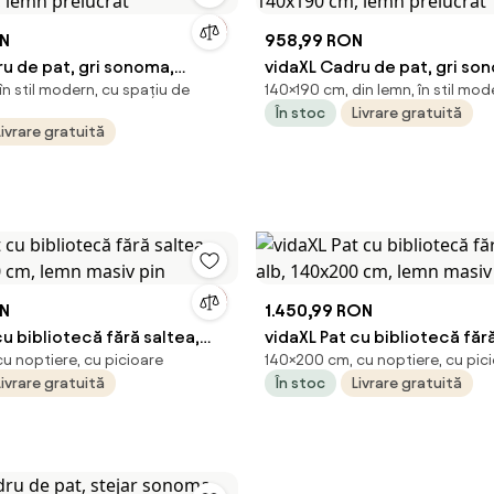
ON
958,99 RON
u de pat, gri sonoma,
vidaXL Cadru de pat, gri so
n stil modern, cu spațiu de
140×190 cm, din lemn, în stil mod
, lemn prelucrat
140x190 cm, lemn prelucrat
În stoc
Livrare gratuită
Livrare gratuită
ON
1.450,99 RON
cu bibliotecă fără saltea,
vidaXL Pat cu bibliotecă fără
u noptiere, cu picioare
140×200 cm, cu noptiere, cu pic
0 cm, lemn masiv pin
alb, 140x200 cm, lemn masiv
Livrare gratuită
În stoc
Livrare gratuită