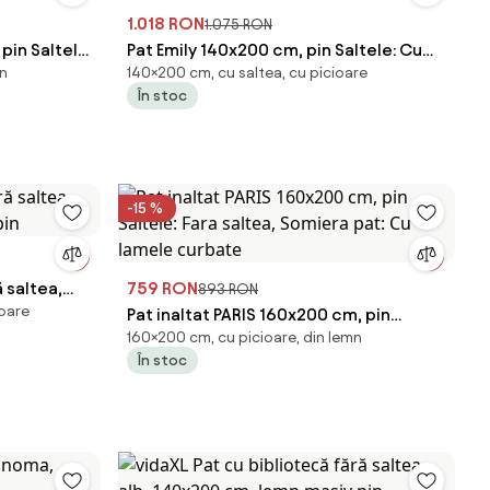
1.018 RON
1.075 RON
pin Saltele:
Pat Emily 140x200 cm, pin Saltele: Cu
mn
140×200 cm, cu saltea, cu picioare
 lamele
saltele Deluxe 10 cm, Somiera pat: Cu
În stoc
lamele curbate
-15 %
 saltea,
759 RON
893 RON
ioare
pin
Pat inaltat PARIS 160x200 cm, pin
160×200 cm, cu picioare, din lemn
Saltele: Fara saltea, Somiera pat: Cu
În stoc
lamele curbate