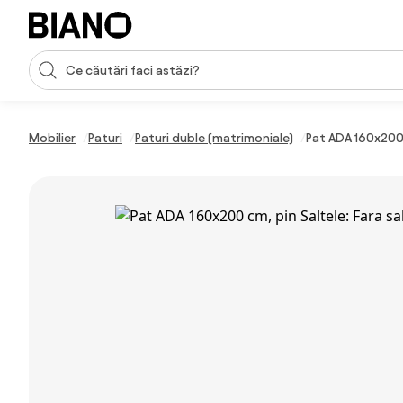
Sari peste navigare, accesează conținutul
Introducerea căutării
Sari peste conținut, mergi la subsol
Mobilier
Paturi
Paturi duble (matrimoniale)
Pat ADA 160x200 