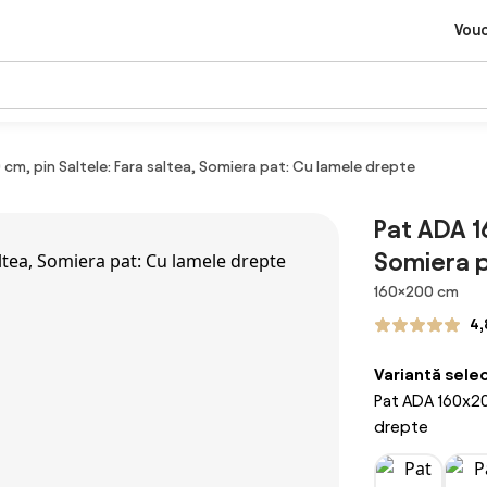
Vou
cm, pin Saltele: Fara saltea, Somiera pat: Cu lamele drepte
Pat ADA 1
Somiera p
Dimensiuni
160×200 cm
4,
Variantă sele
Pat ADA 160x200
drepte