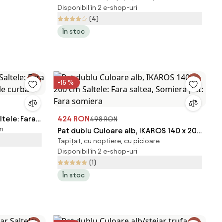
Disponibil în 2 e-shop-uri
pat: Cu lamele drepte
(4)
În stoc
-15 %
ltele: Fara
424 RON
498 RON
mn
ele curbate
Pat dublu Culoare alb, IKAROS 140 x 200
Tapițat, cu noptiere, cu picioare
cm Saltele: Fara saltea, Somiera pat:
Disponibil în 2 e-shop-uri
Fara somiera
(1)
În stoc