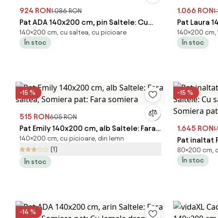
924 RON
1.066 RON
1.086 RON
1
Pat ADA 140x200 cm, pin Saltele: Cu
Pat Laura 1
140×200 cm, cu saltea, cu picioare
140×200 cm, 
saltele Deluxe 10 cm, Somiera pat: Cu
saltele Del
În stoc
În stoc
lamele drepte
lamele cur
-15 %
-15 %
515 RON
605 RON
Pat Emily 140x200 cm, alb Saltele: Fara
1.645 RON
1
140×200 cm, cu picioare, din lemn
saltea, Somiera pat: Fara somiera
Pat inaltat
(1)
80×200 cm, c
Saltele: Cu
În stoc
În stoc
Somiera pa
-14 %