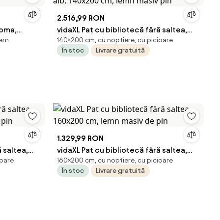
2.516,99 RON
noma,
vidaXL Pat cu bibliotecă fără saltea,
ern
140×200 cm, cu noptiere, cu picioare
alb, 140x200 cm, lemn masiv pin
În stoc
Livrare gratuită
1.329,99 RON
 saltea,
vidaXL Pat cu bibliotecă fără saltea,
ioare
160×200 cm, cu noptiere, cu picioare
 pin
160x200 cm, lemn masiv de pin
În stoc
Livrare gratuită