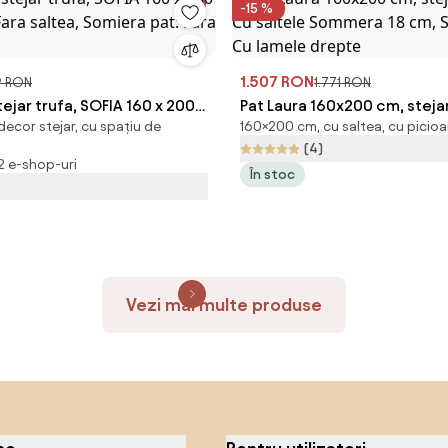
-15 %
1.507 RON
9 RON
1.771 RON
tejar trufa, SOFIA 160 x 200
Pat Laura 160x200 cm, stejar
decor stejar, cu spațiu de
160×200 cm, cu saltea, cu picioa
 Fara saltea, Somiera pat:
Cu saltele Sommera 18 cm,
(4)
ra
pat: Cu lamele drepte
 2 e-shop-uri
În stoc
Vezi mai multe produse