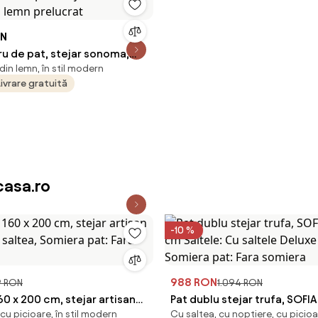
ON
u de pat, stejar sonoma,
in lemn, în stil modern
, lemn prelucrat
Livrare gratuită
asa.ro
-10 %
988 RON
9 RON
1.094 RON
60 x 200 cm, stejar artisan
Pat dublu stejar trufa, SOFIA
cu picioare, în stil modern
Cu saltea, cu noptiere, cu picio
ra saltea, Somiera pat: Fara
cm Saltele: Cu saltele Delux