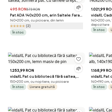
495 RON
1.021,99 R
573 RON
Pat ADA 140x200 cm, arin Saltele: Fara
vidaXL Cadr
140×200 cm, cu picioare, din lemn
140×200 cm, î
saltea, Somiera pat: Cu lamele drepte
140x200 cm
depozitare
(2)
În stoc
În stoc
1.253,99 RON
1.168,99 R
vidaXL Pat cu bibliotecă fără saltea,
vidaXL Pat 
150×200 cm, cu noptiere, cu picioare
140×190 cm, c
150x200 cm, lemn masiv de pin
alb, 140x19
În stoc
Livrare gratuită
În stoc