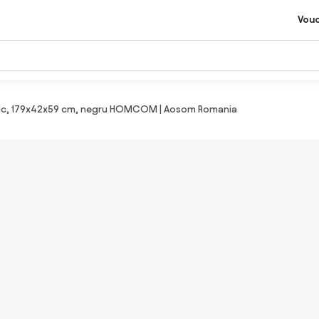
Vou
astic, 179x42x59 cm, negru HOMCOM | Aosom Romania