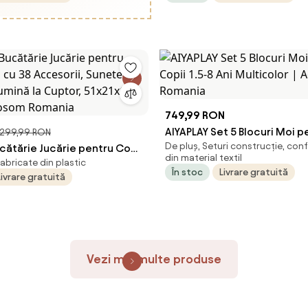
osom Romania
Aosom Romania
749,99 RON
AIYAPLAY Set 5 Blocuri Moi p
299,99 RON
De pluș, Seturi construcție, con
cătărie Jucărie pentru Copii
1.5-8 Ani Multicolor | Aoso
din material textil
fabricate din plastic
38 Accesorii, Sunete
În stoc
Livrare gratuită
Livrare gratuită
 Lumină la Cuptor, 51x21x60
Aosom Romania
Vezi mai multe produse