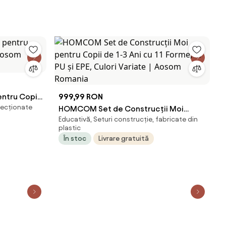
entru Copii
999,99 RON
fecționate
m Romania
HOMCOM Set de Construcții Moi
Educativă, Seturi construcție, fabricate din
pentru Copii de 1-3 Ani cu 11 Forme, în
plastic
PU și EPE, Culori Variate | Aosom
În stoc
Livrare gratuită
Romania