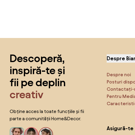
Sari peste subsol, revino la începutul paginii
Descoperă,
Despre Bia
inspiră-te și
Despre noi
fii pe deplin
Posturi disp
Contactați-
creativ
Pentru Medi
Caracteristi
Obține acces la toate funcțiile și fii
parte a comunității Home&Decor.
Asigură-te 