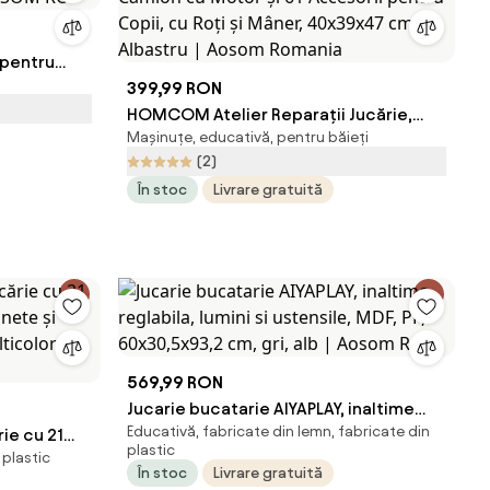
 pentru
AOSOM RO
399,99 RON
HOMCOM Atelier Reparații Jucărie,
Mașinuțe, educativă, pentru băieți
Camion cu Motor și 61 Accesorii
(2)
pentru Copii, cu Roți și Mâner,
În stoc
Livrare gratuită
40x39x47 cm, Albastru | Aosom
Romania
569,99 RON
Jucarie bucatarie AIYAPLAY, inaltime
Educativă, fabricate din lemn, fabricate din
ie cu 21
reglabila, lumini si ustensile, MDF, PP,
plastic
 plastic
unete și
60x30,5x93,2 cm, gri, alb | Aosom RO
În stoc
Livrare gratuită
ticolor |