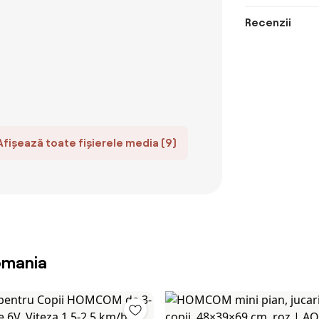
Recenzii
Afișează toate fișierele media (9)
omania