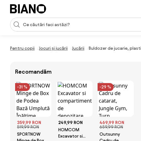
Sari peste navigare, accesează conținutul
Introducerea căutării
Sari peste conținut, mergi la subsol
Pentru copii
Jocuri și jucării
Jucării
Buldozer de jucarie, pl
Recomandăm
-31 %
-29 %
359,99 RON
249,99 RON
469,99 RON
519,99 RON
659,99 RON
HOMCOM
SPORTNOW
Outsunny
Excavator si
Minge de Box
Cadru de