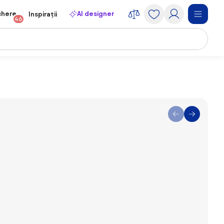
chere
AI designer
Inspirații
46