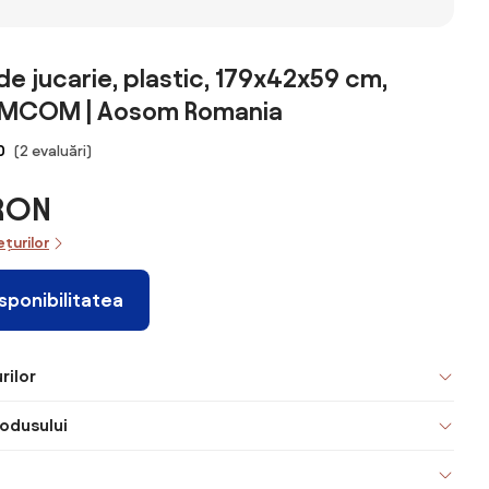
de jucarie, plastic, 179x42x59 cm,
MCOM | Aosom Romania
0
(2 evaluări)
 RON
ețurilor
isponibilitatea
rilor
odusului