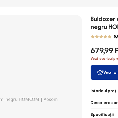
Buldozer 
negru HO
5,
679,99
Vezi istoricul pr
Vezi d
Istoricul prețu
Descrierea pr
Specificații