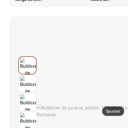
compartiment
de Podea Bază
catarat, Jungle
de depozitare,
Umplută
Gym, Turn
jucarie de
Înălțime
geometric de
calarit pentru
Reglabilă 145-
catarat in aer
copii de la 1-3
180 cm | Aosom
liber cu rama
ani fara
Romania
din otel
baterie, galben
rezistenta la
| Aosom
rugina | Aosom
Romania
Romania
Epuizat