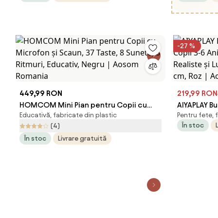
galben | Aosom Romania
rugina | A
-27 %
449,99 RON
219,99 RON
HOMCOM Mini Pian pentru Copii cu
AIYAPLAY Bu
Educativă, fabricate din plastic
Pentru fete, 
Microfon și Scaun, 37 Taste, 8 Sunete,
3-6 Ani cu 
În stoc
(4)
8 Ritmuri, Educativ, Negru | Aosom
Realiste și
În stoc
Livrare gratuită
Romania
cm, Roz | 