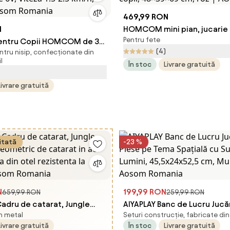
469,99 RON
N
HOMCOM mini pian, jucarie
Pentru fete
entru Copii HOMCOM de 3-
copii, 48×39×69 cm, roz | 
(4)
ntru nisip, confecționate din
ie 6V, Viteza 1.5-2.5 km/h,
l
În stoc
Livrare gratuită
osom Romania
Livrare gratuită
itată
-23 %
N
199,99 RON
659,99 RON
259,99 RON
adru de catarat, Jungle
AIYAPLAY Banc de Lucru Jucăr
n metal
Seturi construcție, fabricate din
geometric de catarat in aer
Piese pe Tema Spațială cu S
Livrare gratuită
În stoc
Livrare gratuită
ma din otel rezistenta la
Lumini, 45,5x24x52,5 cm, Mul