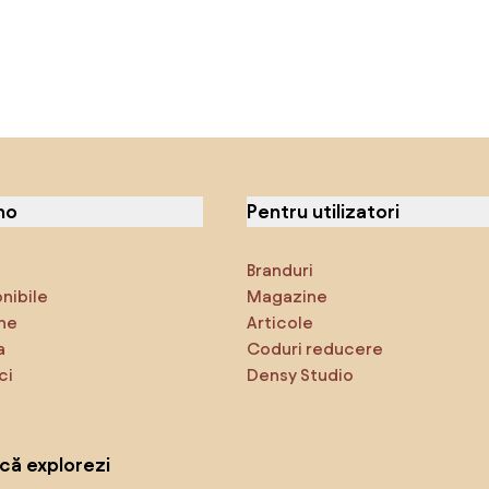
no
Pentru utilizatori
Branduri
onibile
Magazine
ne
Articole
a
Coduri reducere
ci
Densy Studio
că explorezi