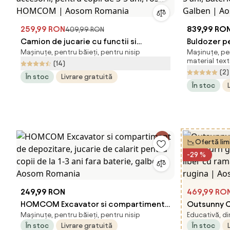
259,99 RON
839,99 RO
409,99 RON
Camion de jucarie cu functii si
Buldozer p
Mașinuțe, pentru băieți, pentru nisip
Mașinuțe, pe
accesorii, pentru copii de 3-5 ani, rosu
5 ani, Bater
material texti
(14)
HOMCOM | Aosom Romania
Galben | A
(2)
În stoc
Livrare gratuită
În stoc
Ofertă lim
-29 %
249,99 RON
469,99 RO
HOMCOM Excavator si compartiment
Outsunny C
Mașinuțe, pentru băieți, pentru nisip
Educativă, di
de depozitare, jucarie de calarit
Gym, Turn 
În stoc
Livrare gratuită
În stoc
pentru copii de la 1-3 ani fara baterie,
liber cu ra