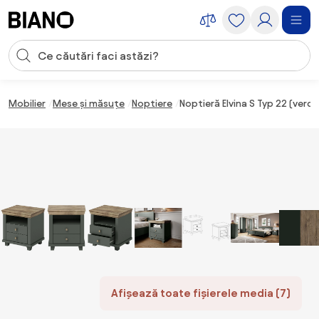
Sari peste navigare, accesează conținutul
Introducerea căutării
Sari peste conținut, mergi la subsol
Mobilier
Mese și măsuțe
Noptiere
Noptieră Elvina S Typ 22 (verde
Afișează toate fișierele media (7)