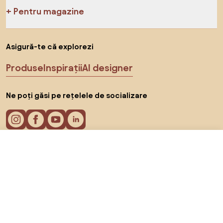
Pentru magazine
Asigură-te că explorezi
Produse
Inspirații
AI designer
Ne poți găsi pe rețelele de socializare
1.069 RON
Către magazin
Cookie-uri
Politica de confidențialitate
Termeni de utilizare
Alege țara
© 2026 Biano s.r.o.