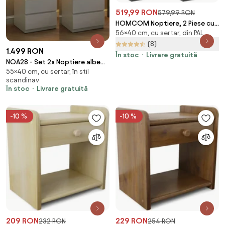
519,99 RON
579,99 RON
HOMCOM Noptiere, 2 Piese cu
56×40 cm, cu sertar, din PAL
3 Sertare, pentru dormitor si
sufragerie Elegant si Modern,
(8)
1.499 RON
40x36x56cm, Gri | Aosom
În stoc
Livrare gratuită
NOA28 - Set 2x Noptiere albe
Romania
55×40 cm, cu sertar, în stil
40x35x55 cm, cu 3 sertare si
scandinav
LED, dormitor - Alb
În stoc
Livrare gratuită
-10 %
-10 %
209 RON
229 RON
232 RON
254 RON