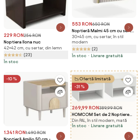
553 RON
650 RON
Noptieră Malmi 45 cm cu sertar
229 RON
254 RON
30×45 cm, cu sertar, în stil
- cashmir / crema bianca / gold
Noptiera Ilona nuc
modern
42×42 cm, cu sertar, din lemn
(2)
(23)
În stoc
Livrare gratuită
În stoc
-10 %
Ofertă limitată
-31 %
269,99 RON
389,99 RON
HOMCOM Set de 2 Noptiere
Din PAL, în stil modern, mată
Suspendate cu Panouri
În stoc
Livrare gratuită
Canelate, Sertar și Raft,
1.341 RON
1.490 RON
40x34x29 cm, Alb | Aosom
Noptieră Amilio 50 cm -
Romania