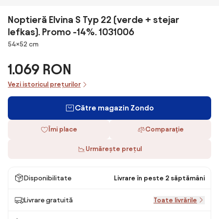
Noptieră Elvina S Typ 22 (verde + stejar
lefkas). Promo -14%. 1031006
Dimensiuni
54×52 cm
1.069 RON
Vezi istoricul prețurilor
Către magazin Zondo
Îmi place
Comparaţie
Urmărește prețul
Disponibilitate
Livrare în peste 2 săptămâni
Livrare gratuită
Toate livrările