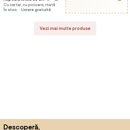
Cu sertar, cu picioare, mată
cashmere / stejar uleiat /
În stoc
Livrare gratuită
mânere stejar deschis
Vezi mai multe produse
Sari peste subsol, revino la începutul paginii
Descoperă,