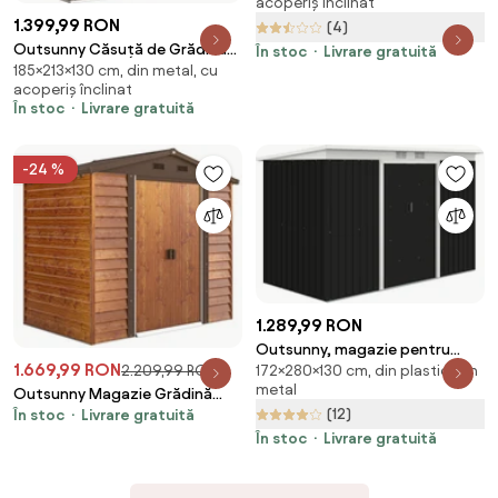
acoperiș înclinat
Acoperis Inclinat, Sopron de
1.399,99 RON
(4)
Gradina din Otel si PP,
Outsunny Căsuță de Grădină
3.4x4x2m, Gri | Aosom Romania
În stoc
Livrare gratuită
185×213×130 cm, din metal, cu
pentru Unelte, 213x130x185 cm,
acoperiș înclinat
Maro | Aosom Romania
În stoc
Livrare gratuită
-24 %
1.289,99 RON
Outsunny, magazie pentru
1.669,99 RON
172×280×130 cm, din plastic, din
2.209,99 RON
scule de gradina, casuta de
metal
gradina, sopron,
Outsunny Magazie Grădină
(12)
În stoc
Livrare gratuită
280x130x172cm, gri inchis |
Magazie Pentru Unelte Grădină
AOSOM RO
În stoc
Livrare gratuită
Cu Uși Glisante
235.7x152x208.7cm | Aosom
Romania