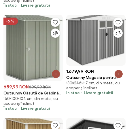
acoperiș înclinat
Metal
În stoc
Livrare gratuită
-6 %
1.679,99 RON
Outsunny Magazie pentru
180×246×117 cm, din metal, cu
Unelte din Oțel Galvanizat cu 2
659,99 RON
699,99 RON
acoperiș înclinat
Uși, 246x117x180 cm, Gri Deschis
În stoc
Livrare gratuită
Outsunny Căsuță de Grădină
| Aosom Romania
160×100×104 cm, din metal, cu
0,92m² din Oțel Galvanizat,
acoperiș înclinat
Căsuță pentru Unelte cu Ușă
În stoc
Livrare gratuită
Blocabilă și Acoperiș Înclinat,
100x104x160 cm, Argintiu Gri |
Aosom Romania