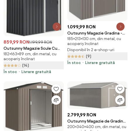
1.099,99 RON
Outsunny Magazie Gradina -
185×213×130 cm, din metal, cu
Căsuță de Grădină Metal
859,99 RON
1.199,99 RON
acoperiș înclinat
213x130x185 cm cu Uși Glisante |
Outsunny Magazie Scule Cu
Disponibil în 2 e-shop-uri
Aosom Romania
182×163×89 cm, din metal, cu
Usa Glisanta Negru Usor De
(9)
acoperiș înclinat
Montat Cu 6 Compartimente
În stoc
Livrare gratuită
(14)
Stil Modern 163x89x182 cm |
Aosom Romania
În stoc
Livrare gratuită
2.799,99 RON
Outsunny Magazie de Gradina
200×340×400 cm, din metal, cu
cu Usi Duble Glisante si