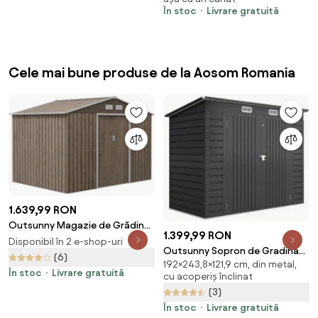
Grădină, Negru | Aosom
În stoc
Livrare gratuită
Romania
Cele mai bune produse de la Aosom Romania
1.639,99 RON
Outsunny Magazie de Grădină
1.399,99 RON
cu 4 Orificii de Ventilare și 2 Uși,
Disponibil în 2 e-shop-uri
Outsunny Sopron de Gradina
Șopron pentru Depozitarea
(6)
192×243,8×121,9 cm, din metal,
de 8 x 4FT Galvanizat Sopron
Uneltelor, 277x195x192 cm,
În stoc
Livrare gratuită
cu acoperiș înclinat
din Metal
Maro | Aosom Romania
(3)
În stoc
Livrare gratuită