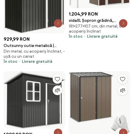
1.204,99 RON
vidaXL Șopron grădină,
181×277×107 cm, din metal, cu
acoperiș extins, maro,
acoperiș înclinat
277x107x181 cm, oțel
În stoc
Livrare gratuită
929,99 RON
Outsunny cutie metalică |
Din metal, cu acoperiș înclinat, -
Aosom Romania
ușă cu un canat
În stoc
Livrare gratuită