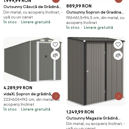
1.999,99 RON
889,99 RON
Outsunny Căsuță de Grădină
Outsunny Sopron de Gradina
Din metal, cu acoperiș înclinat, -
2,55m² din Oțel Zincat cu Kit de
ușă cu un canat
196×161,5×94,5 cm, din metal, cu
din Otel Suport Scule,
Fundație, Ușă Blocabilă,
În stoc
Livrare gratuită
acoperiș înclinat
161.5x94.5x196cm, Maro
Acoperiș Înclinat, Gri | Aosom
În stoc
Livrare gratuită
Romania
4.289,99 RON
vidaXL Șopron de grădină, gri
223×606×192 cm, din metal, cu
deschis, 192x606x223 cm, oțel
acoperiș înclinat
galvanizat
În stoc
Livrare gratuită
1.249,99 RON
Outsunny Magazie Grădină
Din metal, cu acoperiș înclinat, -
Mare din Oțel cu Zăvor pentru
ușă cu un canat