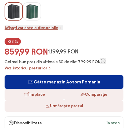
Afișați variantele disponibile
-28 %
859,99 RON
1.199,99 RON
Cel mai bun preț din ultimele 30 de zile:
799,99 RON
Vezi istoricul prețurilor
Către magazin Aosom Romania
Îmi place
Comparaţie
Urmărește prețul
Disponibilitate
În stoc