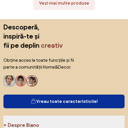
Vezi mai multe produse
Sari peste subsol, revino la începutul paginii
Descoperă,
inspiră-te și
fii pe deplin
creativ
Obține acces la toate funcțiile și fii
parte a comunității Home&Decor.
Vreau toate caracteristicile!
Despre Biano