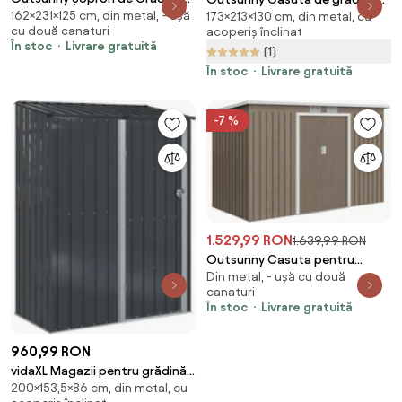
162×231×125 cm, din metal, - ușă
din Oțel Galvanizat, Ușă
173×213×130 cm, din metal, cu
din otel cu acoperis inclinat,
cu două canaturi
acoperiș înclinat
Blocabilă, 231 x 125 x 162 cm, Gri
usa glisanta dubla si orificii de
În stoc
Livrare gratuită
(1)
Închis | Aosom Romania
aerisire, 213x130x173 cm | Aosom
Romania
În stoc
Livrare gratuită
-7 %
1.529,99 RON
1.639,99 RON
Outsunny Casuta pentru
Din metal, - ușă cu două
unelte de gradina,
canaturi
277x130x173cm, verde | Aosom
În stoc
Livrare gratuită
Romania
960,99 RON
vidaXL Magazii pentru grădină
200×153,5×86 cm, din metal, cu
Antracit 153,5 x 86 x 200 cm