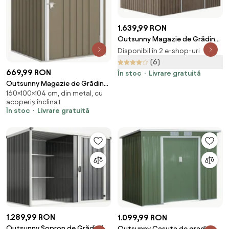
1.639,99 RON
Outsunny Magazie de Grădină
cu 4 Orificii de Ventilare și 2 Uși,
Disponibil în 2 e-shop-uri
Șopron pentru Depozitarea
(6)
Uneltelor, 277x195x192 cm,
669,99 RON
În stoc
Livrare gratuită
Maro | Aosom Romania
Outsunny Magazie de Grădină
160×100×104 cm, din metal, cu
0,92m² din Oțel Galvanizat,
acoperiș înclinat
Depozit pentru Unelte cu Ușă
În stoc
Livrare gratuită
Blocabilă, Acoperiș Înclinat,
100x104x160 cm, Maro și Alb |
Aosom Romania
1.289,99 RON
1.099,99 RON
Outsunny Șopron de Grădină
Outsunny Casuta de gradina