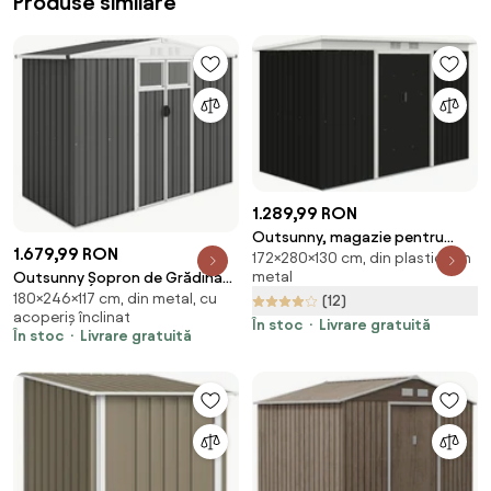
Produse similare
1.289,99 RON
Outsunny, magazie pentru
1.679,99 RON
172×280×130 cm, din plastic, din
scule de gradina, casuta de
metal
Outsunny Șopron de Grădină
gradina, sopron,
180×246×117 cm, din metal, cu
cu 4 Guri de Ventilație, 2
(12)
280x130x172cm, gri inchis |
acoperiș înclinat
Ferestre și Acoperiș Înclinat,
AOSOM RO
În stoc
Livrare gratuită
În stoc
Livrare gratuită
246x117x161/180 cm, Gri Închis |
Aosom Romania