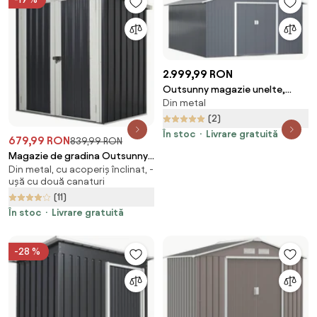
2.999,99 RON
Outsunny magazie unelte,
Din metal
sopron din otel galvanizat,
casuta de gradina pentru
(2)
unelte de gradina 3.4x3.86x2m |
În stoc
Livrare gratuită
679,99 RON
839,99 RON
AOSOM RO
Magazie de gradina Outsunny
Din metal, cu acoperiș înclinat, -
din tabla de otel, sopron cu
ușă cu două canaturi
usa dubla cu sistem de blocare,
(11)
casuta de gradina pentru
unelte, alb-negru | Aosom RO
În stoc
Livrare gratuită
-28 %