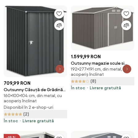
1.599,99 RON
Outsunny magazie scule si
192×277×191 cm, din metal, cu
unelte, casuta de gradina din
acoperiș înclinat
fier, sopron pentru exterior
(8)
277x195x192 cm | Aosom
709,99 RON
Romania
În stoc
Livrare gratuită
Outsunny Căsuță de Grădină
160×100×104 cm, din metal, cu
0,92m² din Oțel Galvanizat,
acoperiș înclinat
Depozit pentru Unelte cu Ușă
Disponibil în 2 e-shop-uri
Blocabilă și Acoperiș Înclinat,
(2)
100x104x160 cm, Gri Închis |
Aosom Romania
În stoc
Livrare gratuită
-19 %