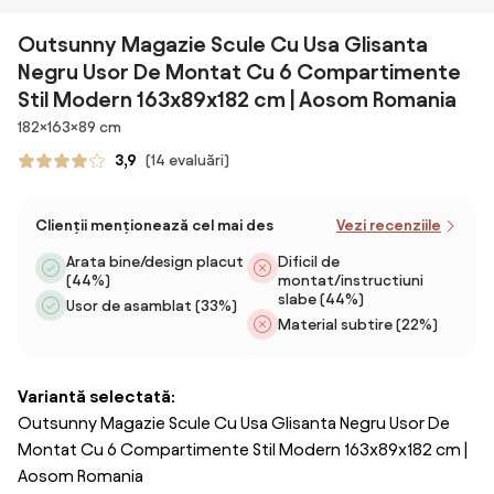
Outsunny Magazie Scule Cu Usa Glisanta
Negru Usor De Montat Cu 6 Compartimente
Stil Modern 163x89x182 cm | Aosom Romania
Dimensiuni
182×163×89 cm
3,9
(14 evaluări)
Clienții menționează cel mai des
Vezi recenziile
Arata bine/design placut
Dificil de
(44%)
montat/instructiuni
slabe (44%)
Usor de asamblat (33%)
Material subtire (22%)
Variantă selectată:
Outsunny Magazie Scule Cu Usa Glisanta Negru Usor De
Montat Cu 6 Compartimente Stil Modern 163x89x182 cm |
Aosom Romania