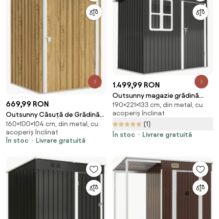
1.499,99 RON
Outsunny magazie grădină
669,99 RON
190×221×133 cm, din metal, cu
căsuță de grădină pentru
acoperiș înclinat
Outsunny Căsuță de Grădină
unelte cu ușă largă și fereastră,
(1)
160×100×104 cm, din metal, cu
0.92m² din Oțel Galvanizat,
221x133x190 cm gri închis |
acoperiș înclinat
Depozit pentru Unelte cu Ușă
Aosom Romania
În stoc
Livrare gratuită
În stoc
Livrare gratuită
Blocabilă, Acoperiș Înclinat,
100x104x160 cm, Maro Deschis
cu Aspect de Lemn | Aosom
Romania