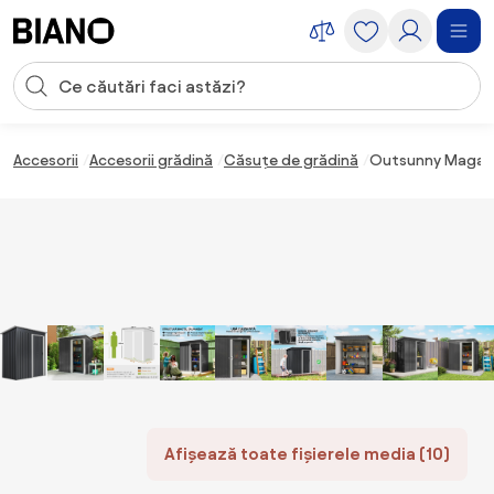
Sari peste navigare, accesează conținutul
Introducerea căutării
Sari peste conținut, mergi la subsol
Accesorii
Accesorii grădină
Căsuțe de grădină
Outsunny Magazie
Afișează toate fișierele media (10)