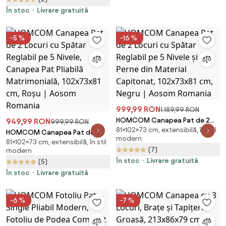
În stoc
Livrare gratuită
-5 %
-16 %
999,99 RON
1.189,99 RON
HOMCOM Canapea Pat de 2
949,99 RON
999,99 RON
81×102×73 cm, extensibilă, în stil
Locuri cu Spătar Reglabil pe 5
HOMCOM Canapea Pat de 2
modern
Nivele și 2 Perne din Material
81×102×73 cm, extensibilă, în stil
Locuri cu Spătar Reglabil pe 5
(7)
modern
Capitonat, 102x73x81 cm,
Nivele, Canapea Pat Pliabilă
Negru | Aosom Romania
În stoc
Livrare gratuită
(5)
Matrimonială, 102x73x81 cm,
Roșu | Aosom Romania
În stoc
Livrare gratuită
-6 %
-7 %