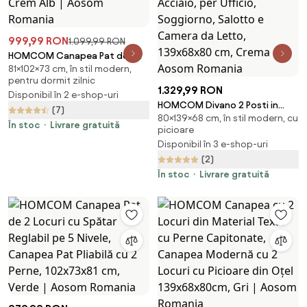
999,99 RON
1.099,99 RON
HOMCOM Canapea Pat de 2
81×102×73 cm, în stil modern,
Locuri cu Spătar Reglabil pe 5
pentru dormit zilnic
Nivele și 2 Perne din Material
1.329,99 RON
Disponibil în 2 e-shop-uri
Capitonat, 102x73x81 cm, Crem
HOMCOM Divano 2 Posti in
(7)
Alb | Aosom Romania
80×139×68 cm, în stil modern, cu
Tessuto Effetto Lino con
În stoc
Livrare gratuită
picioare
Braccioli e Cuscini Imbottiti,
Disponibil în 3 e-shop-uri
Divanetto 2 Posti Moderno con
(2)
Gambe in Acciaio, per Ufficio,
Soggiorno, Salotto e Camera
În stoc
Livrare gratuită
da Letto, 139x68x80 cm, Crema
| Aosom Romania