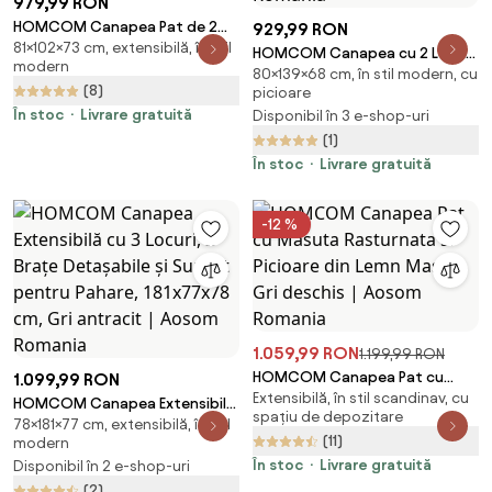
979,99 RON
HOMCOM Canapea Pat de 2
929,99 RON
81×102×73 cm, extensibilă, în stil
Locuri cu Spătar Reglabil pe 5
HOMCOM Canapea cu 2 Locuri
modern
Nivele, Canapea Pat Pliabilă cu 2
80×139×68 cm, în stil modern, cu
din Material Textil cu Perne
(8)
Perne, 102x73x81 cm, Verde |
picioare
Capitonate, Canapea
Aosom Romania
În stoc
Livrare gratuită
Disponibil în 3 e-shop-uri
Modernă cu 2 Locuri cu Picioare
(1)
din Oțel 139x68x80cm, Gri |
Aosom Romania
În stoc
Livrare gratuită
-12 %
1.059,99 RON
1.199,99 RON
HOMCOM Canapea Pat cu
1.099,99 RON
Extensibilă, în stil scandinav, cu
Masuta Rasturnata si Picioare
HOMCOM Canapea Extensibilă
spațiu de depozitare
din Lemn Masiv Gri deschis |
78×181×77 cm, extensibilă, în stil
cu 3 Locuri, 2 Brațe Detașabile
(11)
modern
Aosom Romania
și Suport pentru Pahare,
În stoc
Livrare gratuită
Disponibil în 2 e-shop-uri
181x77x78 cm, Gri antracit |
(2)
Aosom Romania