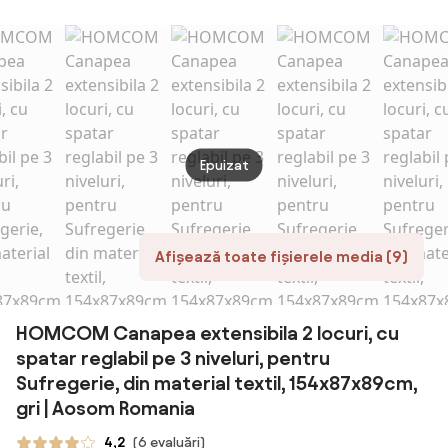
Rasturnata si
Moder
con Braccioli e
Gri | Aosom
Picioare din
de P
Cuscini
Romania
Lemn Masiv Gri
Comp
Imbottiti,
deschis |
Conve
Divanetto 2
Aosom Romania
Șezlo
Posti Moderno
Salte
con Gambe in
pentr
Acciaio, per
Camer
Ufficio,
Epuizat
Birou,
Soggiorno,
80x8
Salotto e
Gri În
Camera da
Aoso
Letto,
Afișează toate fișierele media (9)
139x68x80 cm,
Crema | Aosom
Romania
HOMCOM Canapea extensibila 2 locuri, cu
spatar reglabil pe 3 niveluri, pentru
Sufregerie, din material textil, 154x87x89cm,
gri | Aosom Romania
4,2
(6 evaluări)