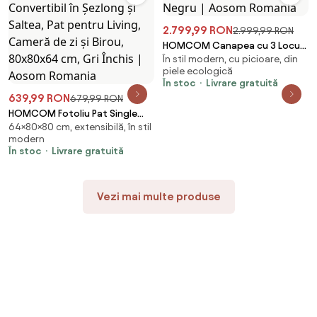
2.799,99 RON
2.999,99 RON
HOMCOM Canapea cu 3 Locuri,
În stil modern, cu picioare, din
Brațe și Tapițerie Groasă,
piele ecologică
213x86x79 cm, Negru | Aosom
În stoc
Livrare gratuită
Romania
639,99 RON
679,99 RON
HOMCOM Fotoliu Pat Single
64×80×80 cm, extensibilă, în stil
Pliabil Modern, Fotoliu de Podea
modern
Compact Convertibil în
În stoc
Livrare gratuită
Șezlong și Saltea, Pat pentru
Living, Cameră de zi și Birou,
80x80x64 cm, Gri Închis |
Vezi mai multe produse
Aosom Romania