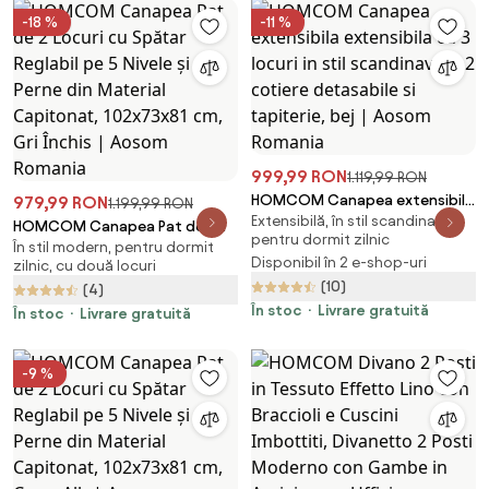
-18 %
-11 %
999,99 RON
1.119,99 RON
HOMCOM Canapea extensibila
979,99 RON
1.199,99 RON
Extensibilă, în stil scandinav,
extensibila cu 3 locuri in stil
HOMCOM Canapea Pat de 2
pentru dormit zilnic
scandinav, cu 2 cotiere
În stil modern, pentru dormit
Locuri cu Spătar Reglabil pe 5
Disponibil în 2 e-shop-uri
zilnic, cu două locuri
detasabile si tapiterie, bej |
Nivele și 2 Perne din Material
(10)
Aosom Romania
(4)
Capitonat, 102x73x81 cm, Gri
În stoc
Livrare gratuită
Închis | Aosom Romania
În stoc
Livrare gratuită
-9 %