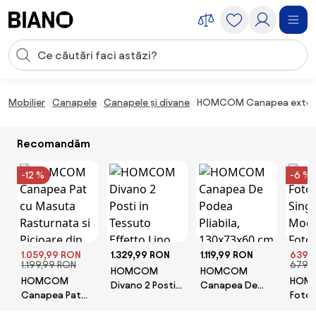
Sari peste navigare, accesează conținutul
Introducerea căutării
Sari peste conținut, mergi la subsol
Mobilier
Canapele
Canapele și divane
HOMCOM Canapea extensibila
Recomandăm
-12 %
-6 %
1.059,99 RON
1.329,99 RON
1.119,99 RON
639,
1.199,99 RON
679,
HOMCOM
HOMCOM
HOMCOM
HOM
Divano 2 Posti
Canapea De
Canapea Pat
Fotol
in Tessuto
Podea Pliabila,
cu Masuta
Single
Effetto Lino
130x73x60 cm