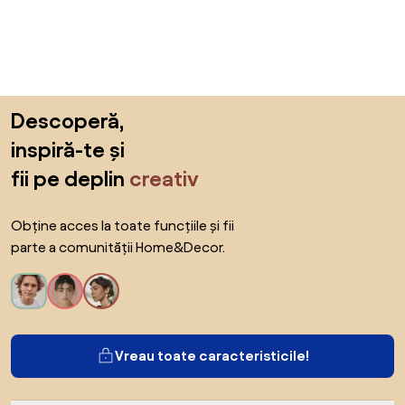
Sari peste subsol, revino la începutul paginii
Descoperă,
inspiră-te și
fii pe deplin
creativ
Obține acces la toate funcțiile și fii
parte a comunității Home&Decor.
Vreau toate caracteristicile!