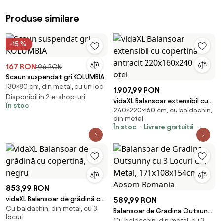
Produse similare
-15 %
167 RON
196 RON
Scaun suspendat gri KOLUMBIA
130×80 cm, din metal, cu un loc
1.907,99 RON
Disponibil în 2 e-shop-uri
vidaXL Balansoar extensibil cu
În stoc
240×220×160 cm, cu baldachin,
copertină antracit
din metal
220x160x240 cm oțel
În stoc
Livrare gratuită
853,99 RON
vidaXL Balansoar de grădină cu
589,99 RON
Cu baldachin, din metal, cu 3
copertină, negru
Balansoar de Gradina Outsunny
locuri
Cu baldachin, din metal, cu 3
cu 3 Locuri din Metal,