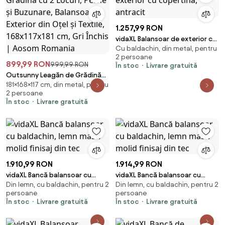
1.257,99 RON
vidaXL Balansoar de exterior cu
Cu baldachin, din metal, pentru
copertină, antracit
2 persoane
899,99 RON
999,99 RON
În stoc
Livrare gratuită
Outsunny Leagăn de Grădină
181×168×117 cm, din metal, pentru
cu 2 Locuri, Perne și Buzunare,
2 persoane
Balansoar Exterior din Oțel și
În stoc
Livrare gratuită
Textile, 168x117x181 cm, Gri Închis
| Aosom Romania
1.910,99 RON
1.914,99 RON
vidaXL Bancă balansoar cu
vidaXL Bancă balansoar cu
Din lemn, cu baldachin, pentru 2
Din lemn, cu baldachin, pentru 2
baldachin, lemn masiv molid
baldachin, lemn masiv molid
persoane
persoane
finisaj din tec
finisaj din tec
În stoc
Livrare gratuită
În stoc
Livrare gratuită