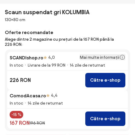
Scaun suspendat gri KOLUMBIA
Dimensiuni
130×80 cm
Oferte recomandate
Alege dintre 2 magazine cu prețuri de la 167 RON până la
226 RON:
Mai multe informații
SCANDIshop.ro
4,0
În stoc
Livrare de la 99 RON
14 zile de returnat
226 RON
Către e-shop
ComodAcasa.ro
4,4
În stoc
14 zile de returnat
-15 %
Către e-shop
167 RON
196 RON