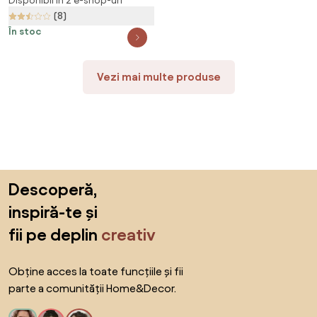
NEW TYP 2
Disponibil în 2 e-shop-uri
(8)
În stoc
Vezi mai multe produse
Sari peste subsol, revino la începutul paginii
Descoperă,
inspiră-te și
fii pe deplin
creativ
Obține acces la toate funcțiile și fii
parte a comunității Home&Decor.