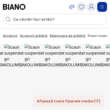
Sari peste navigare, accesează conținutul
Introducerea căutării
Sari peste conținut, mergi la subsol
Accesorii
Accesorii grădină
Balansoare de grădină
Scaun suspen
Afișează toate fișierele media (17)