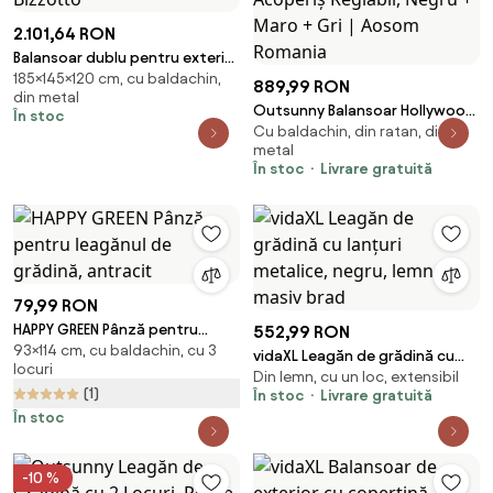
2.101,64 RON
Balansoar dublu pentru exterior
185×145×120 cm, cu baldachin,
gri din stofa si metal, 145 cm,
889,99 RON
din metal
Grely Bizzotto
Outsunny Balansoar Hollywood,
În stoc
Cu baldachin, din ratan, din
Balansoar de Grădină cu
metal
Baldachin, Acoperiș Reglabil,
În stoc
Livrare gratuită
Negru + Maro + Gri | Aosom
Romania
79,99 RON
HAPPY GREEN Pânză pentru
552,99 RON
93×114 cm, cu baldachin, cu 3
leagănul de grădină, antracit
vidaXL Leagăn de grădină cu
locuri
Din lemn, cu un loc, extensibil
lanțuri metalice, negru, lemn
(1)
În stoc
Livrare gratuită
masiv brad
În stoc
-10 %