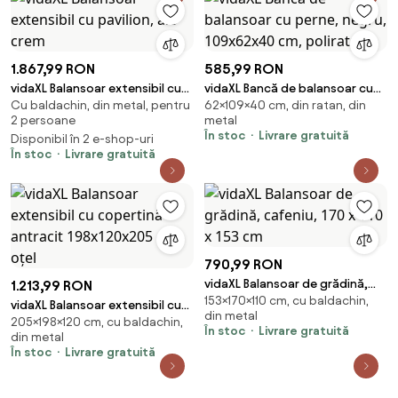
1.867,99 RON
585,99 RON
vidaXL Balansoar extensibil cu
vidaXL Bancă de balansoar cu
Cu baldachin, din metal, pentru
62×109×40 cm, din ratan, din
pavilion, alb crem
perne, negru, 109x62x40 cm,
2 persoane
metal
poliratan
În stoc
Livrare gratuită
Disponibil în 2 e-shop-uri
În stoc
Livrare gratuită
790,99 RON
vidaXL Balansoar de grădină,
1.213,99 RON
153×170×110 cm, cu baldachin,
cafeniu, 170 x 110 x 153 cm
vidaXL Balansoar extensibil cu
din metal
205×198×120 cm, cu baldachin,
copertină antracit 198x120x205
În stoc
Livrare gratuită
din metal
cm oțel
În stoc
Livrare gratuită