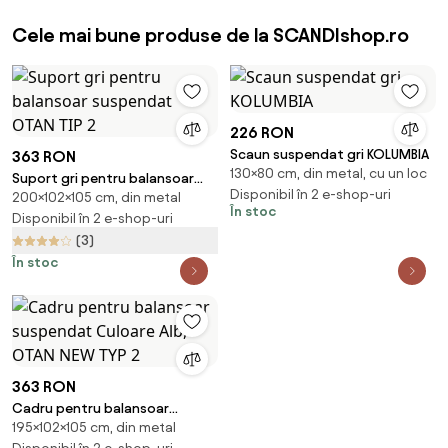
Cele mai bune produse de la SCANDIshop.ro
226 RON
Scaun suspendat gri KOLUMBIA
363 RON
130×80 cm, din metal, cu un loc
Suport gri pentru balansoar
Disponibil în 2 e-shop-uri
200×102×105 cm, din metal
suspendat OTAN TIP 2
În stoc
Disponibil în 2 e-shop-uri
(3)
În stoc
363 RON
Cadru pentru balansoar
195×102×105 cm, din metal
suspendat Culoare Alb, OTAN