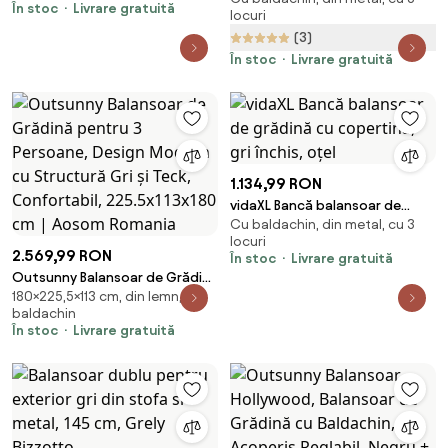
În stoc
Livrare gratuită
locuri
171x108x154cm | Aosom Romania
(3)
În stoc
Livrare gratuită
1.134,99 RON
vidaXL Bancă balansoar de
Cu baldachin, din metal, cu 3
grădină cu copertină, gri închis,
locuri
oțel
2.569,99 RON
În stoc
Livrare gratuită
Outsunny Balansoar de Grădină
180×225,5×113 cm, din lemn, cu
pentru 3 Persoane, Design
baldachin
Modern cu Structură Gri și
În stoc
Livrare gratuită
Teck, Confortabil,
225.5x113x180 cm | Aosom
Romania