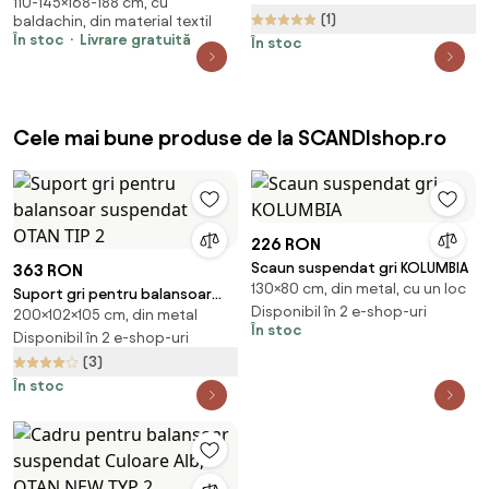
110-145×168-188 cm, cu
leagăn grădină cărămiziu
(1)
baldachin, din material textil
188/168x145/110cm
În stoc
Livrare gratuită
În stoc
Cele mai bune produse de la SCANDIshop.ro
226 RON
Scaun suspendat gri KOLUMBIA
363 RON
130×80 cm, din metal, cu un loc
Suport gri pentru balansoar
Disponibil în 2 e-shop-uri
200×102×105 cm, din metal
suspendat OTAN TIP 2
În stoc
Disponibil în 2 e-shop-uri
(3)
În stoc