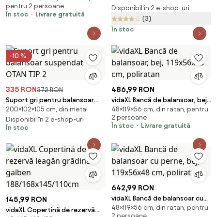
pentru 2 persoane
Disponibil în 2 e-shop-uri
În stoc
Livrare gratuită
(3)
În stoc
-10 %
335 RON
486,99 RON
372 RON
Suport gri pentru balansoar
vidaXL Bancă de balansoar, bej,
200×102×105 cm, din metal
48×119×56 cm, din ratan, pentru
suspendat OTAN TIP 2
119x56x48 cm, poliratan
2 persoane
Disponibil în 2 e-shop-uri
În stoc
Livrare gratuită
În stoc
642,99 RON
vidaXL Bancă de balansoar cu
145,99 RON
48×119×56 cm, din ratan, pentru
perne, bej, 119x56x48 cm,
vidaXL Copertină de rezervă
2 persoane