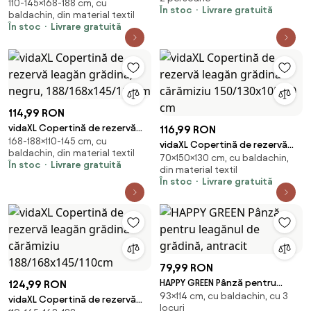
poliratan
110-145×168-188 cm, cu
leagăn grădină galben
În stoc
Livrare gratuită
baldachin, din material textil
188/168x145/110cm
În stoc
Livrare gratuită
114,99 RON
vidaXL Copertină de rezervă
116,99 RON
168-188×110-145 cm, cu
leagăn grădină, negru,
vidaXL Copertină de rezervă
baldachin, din material textil
188/168x145/110cm
70×150×130 cm, cu baldachin,
leagăn grădină cărămiziu
În stoc
Livrare gratuită
din material textil
150/130x105/70 cm
În stoc
Livrare gratuită
79,99 RON
HAPPY GREEN Pânză pentru
124,99 RON
93×114 cm, cu baldachin, cu 3
leagănul de grădină, antracit
vidaXL Copertină de rezervă
locuri