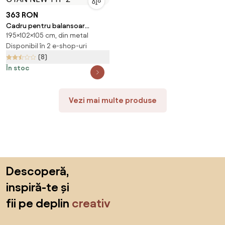
363 RON
Cadru pentru balansoar
195×102×105 cm, din metal
suspendat Culoare Alb, OTAN
NEW TYP 2
Disponibil în 2 e-shop-uri
(8)
În stoc
Vezi mai multe produse
Sari peste subsol, revino la începutul paginii
Descoperă,
inspiră-te și
fii pe deplin
creativ