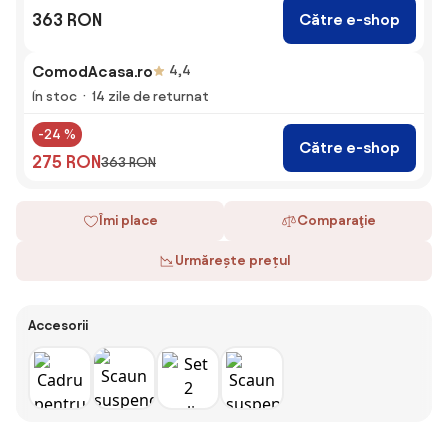
363 RON
Către e-shop
ComodAcasa.ro
4,4
În stoc
14 zile de returnat
-24 %
Către e-shop
275 RON
363 RON
Îmi place
Comparaţie
Urmărește prețul
Accesorii