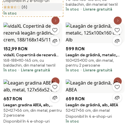
Disponibil în 2 e-shop-uri
baldachin, din material textil
150/130x105/70 cm
(6)
În stoc
Livrare gratuită
În stoc
152,99 RON
599 RON
vidaXL Copertină de rezervă
Leagăn de grădină, metalic,
168-188×110-145 cm, cu
160×125×100 cm, din metal,
leagăn grădină, crem,
125x100x160 cm, Alb
baldachin, din material textil
pentru 2 persoane
188/168x145/110cm
În stoc
Livrare gratuită
În stoc
Livrare gratuită
657 RON
659 RON
Leagan gradina ABEA, alb,
Leagăn de grădină, alb, ABEA
52×127×56 cm, din metal, pentru
52×127×56 cm, din metal
metal, 127x56x52 cm
2 persoane
Disponibil în 4 e-shop-uri
Disponibil în 4 e-shop-uri
În stoc