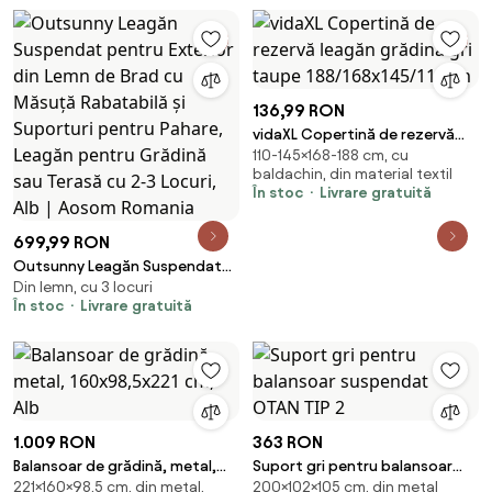
136,99 RON
vidaXL Copertină de rezervă
110-145×168-188 cm, cu
leagăn grădină gri taupe
baldachin, din material textil
188/168x145/110cm
În stoc
Livrare gratuită
699,99 RON
Outsunny Leagăn Suspendat
Din lemn, cu 3 locuri
pentru Exterior din Lemn de
În stoc
Livrare gratuită
Brad cu Măsuță Rabatabilă și
Suporturi pentru Pahare,
Leagăn pentru Grădină sau
Terasă cu 2-3 Locuri, Alb |
Aosom Romania
1.009 RON
363 RON
Balansoar de grădină, metal,
Suport gri pentru balansoar
221×160×98,5 cm, din metal,
200×102×105 cm, din metal
160x98,5x221 cm, Alb
suspendat OTAN TIP 2