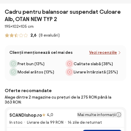
Cadru pentru balansoar suspendat Culoare
Alb, OTAN NEW TYP 2
Dimensiuni
195×102×105 cm
2,6
(8 evaluări)
Clienții menționează cel mai des
Vezi recenziile
Pret bun (13%)
Calitate slabă (38%)
Model arătos (13%)
Livrare întârziată (25%)
Oferte recomandate
Alege dintre 2 magazine cu prețuri de la 275 RON până la
363 RON:
Mai multe informații
SCANDIshop.ro
4,0
În stoc
Livrare de la 99 RON
14 zile de returnat