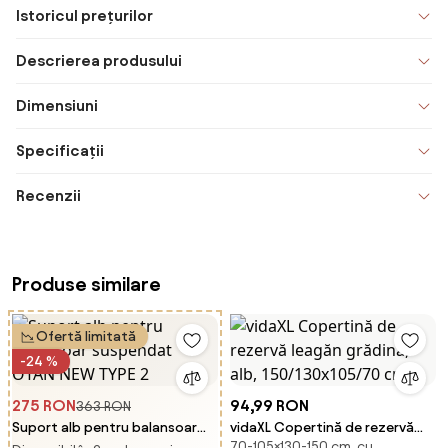
Istoricul prețurilor
Descrierea produsului
Dimensiuni
Specificații
Recenzii
Produse similare
Ofertă limitată
-24 %
275 RON
94,99 RON
363 RON
Suport alb pentru balansoar
vidaXL Copertină de rezervă
70-105×130-150 cm, cu
suspendat OTAN NEW TYPE 2
leagăn grădină, alb,