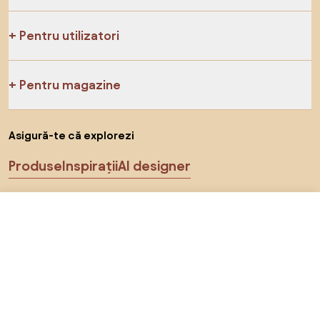
Pentru utilizatori
Pentru magazine
Asigură-te că explorezi
Produse
Inspirații
AI designer
Ne poți găsi pe rețelele de socializare
399 RON
Către magazin
Cookie-uri
Politica de confidențialitate