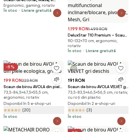
Ergonomic, gaming, rotativ
Incalzire in 7 puncte, spatar
În stoc
Livrare gratuită
rabatabil, suport pentru
picioare, material textil
premium, Bej
1.199 RON
1.499 RON
DeluxStar T10 Premium – Scaun
110-132×70 cm, ergonomic,
ergonomic, cotiere 6D ultra
rotativ
moi, Suport Lombar 3 Zone
În stoc
Livrare gratuită
Dinamice, Spătar ajustabil pe
inaltime, Sezut Translatie,
Tetiera 4D, mecanism
-11 %
1 videoclip
multifunctional
inclinare/blocare, pivotant,
199 RON
191 RON
223 RON
Mesh, Gri
Scaun de birou AVOLA din piele
Scaun de birou AVOLA VELVET gri
73,5-84,5×47,5×55,5 cm,
73,5-83,5×46,5×56,5 cm, rotativ,
ecologica, gri-alb
deschis
ergonomic, rotativ
cu roți din plastic
Disponibil în 5 e-shop-uri
Disponibil în 2 e-shop-uri
(20)
(3)
În stoc
În stoc