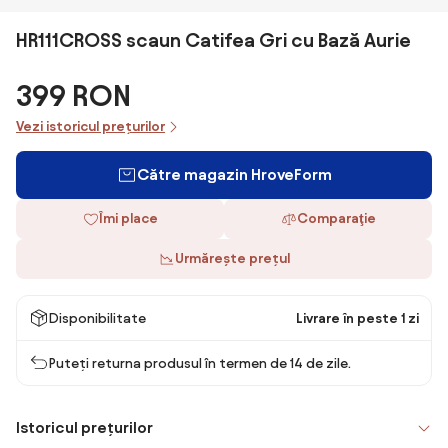
HR111CROSS scaun Catifea Gri cu Bază Aurie
399 RON
Vezi istoricul prețurilor
Către magazin HroveForm
Îmi place
Comparaţie
Urmărește prețul
Disponibilitate
Livrare în peste 1 zi
Puteți returna produsul în termen de 14 de zile.
Istoricul prețurilor