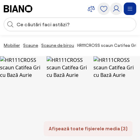
Sari peste navigare, accesează conținutul
Introducerea căutării
Sari peste conținut, mergi la subsol
Mobilier
Scaune
Scaune de birou
HR111CROSS scaun Catifea Gri c
Afișează toate fișierele media (3)