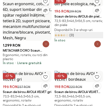
-11 %
196 RON
219 RON
Scaun de birou AVOLA din piele
72,5-83,5×46,5×56,5 cm, rotativ,
ecologica, negru
din piele
Disponibil în 3 e-shop-uri
(3)
În stoc
1.299 RON
METACHAIR DORO Scaun
Ergonomic, rotativ, cu roți din
ergonomic, cotiere 6D, suport
plastic
lombar dinamic, spătar reglabil
În stoc
Livrare gratuită
înălțime, tetieră 2D, suport
picioare, mecanism
multifunctional
-17 %
-10 %
inclinare/blocare, pivotant,
Mesh, Negru
196 RON
198 RON
237 RON
220 RON
Scaun de birou AVOLA VELVET gri
Scaun de birou AVOLA VELVET
73,5-83,5×46,5×56,5 cm,
72,5-86,5×46,5×55,5 cm,
bordeaux
ergonomic, rotativ
ergonomic, rotativ
Disponibil în 2 e-shop-uri
Disponibil în 2 e-shop-uri