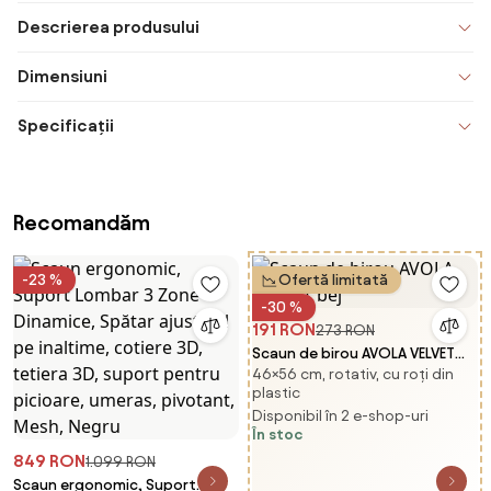
Descrierea produsului
Dimensiuni
Specificații
Recomandăm
-23 %
Ofertă limitată
-30 %
191 RON
273 RON
Scaun de birou AVOLA VELVET
46×56 cm, rotativ, cu roți din
bej
plastic
Disponibil în 2 e-shop-uri
În stoc
849 RON
1.099 RON
Scaun ergonomic, Suport