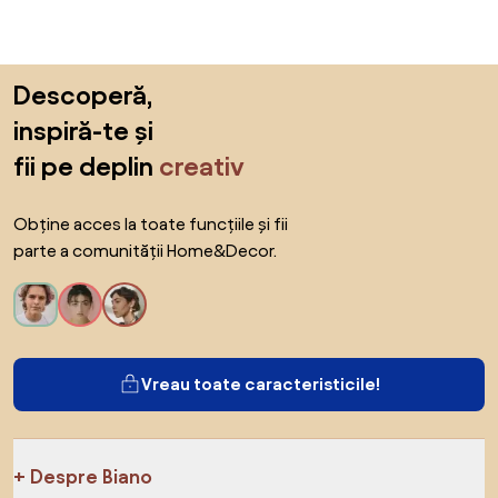
Sari peste subsol, revino la începutul paginii
Descoperă,
inspiră-te și
fii pe deplin
creativ
Obține acces la toate funcțiile și fii
parte a comunității Home&Decor.
Vreau toate caracteristicile!
Despre Biano