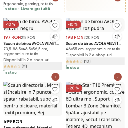
Ergonomic, gaming, rotativ
Lombar 3 Zone Dinamice,
În stoc
Livrare gratuită
Spătar ajustabil pe inaltime,
cotiere 3D, tetiera 3D, suport
pentru picioare, umeras,
-10 %
-10 %
pivotant, Mesh, Negru
197 RON
198 RON
218 RON
220 RON
Scaun de birou AVOLA VELVET
Scaun de birou AVOLA VELVET
73,5-86,5×46,5×56,5 cm,
46×55 cm, ergonomic, rotativ
negru
roz pudra
ergonomic, rotativ
Disponibil în 2 e-shop-uri
Disponibil în 2 e-shop-uri
(10)
(11)
În stoc
În stoc
-20 %
699 RON
Scaun directorial, Masaj si