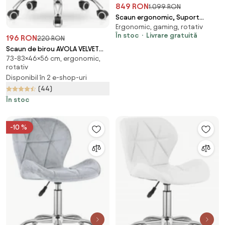
849 RON
1.099 RON
Scaun ergonomic, Suport
Ergonomic, gaming, rotativ
Lombar 3 Zone Dinamice,
În stoc
Livrare gratuită
Spătar ajustabil pe inaltime,
196 RON
220 RON
cotiere 3D, tetiera 3D, suport
Scaun de birou AVOLA VELVET
pentru picioare, umeras,
73-83×46×56 cm, ergonomic,
roz
rotativ
pivotant, Mesh, Negru
Disponibil în 2 e-shop-uri
(44)
În stoc
-10 %