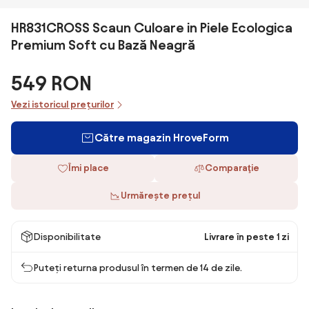
HR831CROSS Scaun Culoare in Piele Ecologica
Premium Soft cu Bază Neagră
549 RON
Vezi istoricul prețurilor
Către magazin HroveForm
Îmi place
Comparaţie
Urmărește prețul
Disponibilitate
Livrare în peste 1 zi
Puteți returna produsul în termen de 14 de zile.