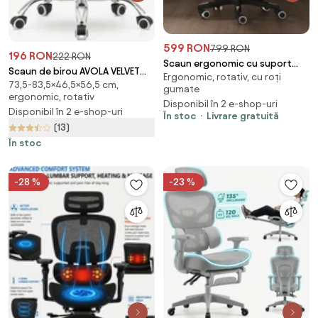
599 RON
799 RON
196 RON
222 RON
Scaun ergonomic cu suport
Scaun de birou AVOLA VELVET
Ergonomic, rotativ, cu roți
lombar, pivotant 360°, tetieră
73,5-83,5×46,5×56,5 cm,
albastru
gumate
reglabilă, suport pentru
ergonomic, rotativ
Disponibil în 2 e-shop-uri
picioare, Mesh, Negru
Disponibil în 2 e-shop-uri
În stoc
Livrare gratuită
(13)
În stoc
-28 %
-23 %