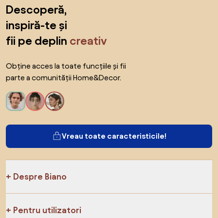
Sari peste subsol, revino la începutul paginii
Descoperă,
inspiră-te și
fii pe deplin
creativ
Obține acces la toate funcțiile și fii
parte a comunității Home&Decor.
Vreau toate caracteristicile!
Despre Biano
Pentru utilizatori