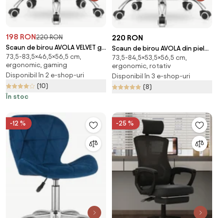
198 RON
220 RON
220 RON
Scaun de birou AVOLA VELVET gri
Scaun de birou AVOLA din piele
73,5-83,5×46,5×56,5 cm,
deschis
73,5-84,5×53,5×56,5 cm,
ecologica, alb
ergonomic, gaming
ergonomic, rotativ
Disponibil în 2 e-shop-uri
Disponibil în 3 e-shop-uri
(10)
(8)
În stoc
-12 %
-25 %