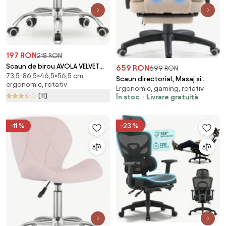
197 RON
218 RON
Scaun de birou AVOLA VELVET
659 RON
699 RON
73,5-86,5×46,5×56,5 cm,
negru
Scaun directorial, Masaj si
ergonomic, rotativ
Ergonomic, gaming, rotativ
Incalzire in 7 puncte, spatar
(11)
În stoc
Livrare gratuită
rabatabil, suport pentru
picioare, material textil
premium, Bej
-11 %
-23 %