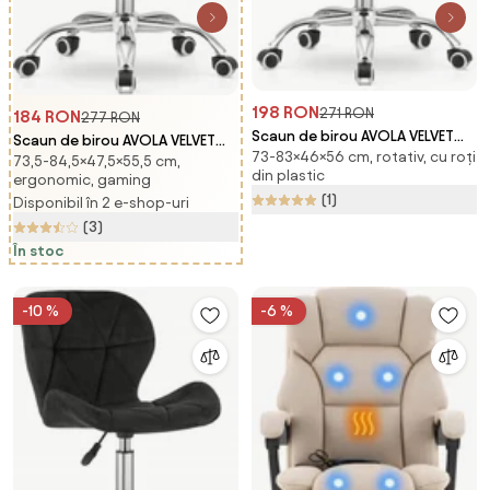
198 RON
271 RON
184 RON
277 RON
Scaun de birou AVOLA VELVET
Scaun de birou AVOLA VELVET
73-83×46×56 cm, rotativ, cu roți
bej
73,5-84,5×47,5×55,5 cm,
gri-alb
din plastic
ergonomic, gaming
(1)
Disponibil în 2 e-shop-uri
(3)
În stoc
-10 %
-6 %