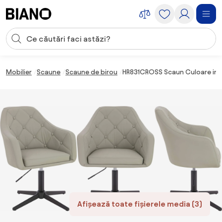
Sari peste navigare, accesează conținutul
Introducerea căutării
Sari peste conținut, mergi la subsol
Mobilier
Scaune
Scaune de birou
HR831CROSS Scaun Culoare in P
Afișează toate fișierele media (3)