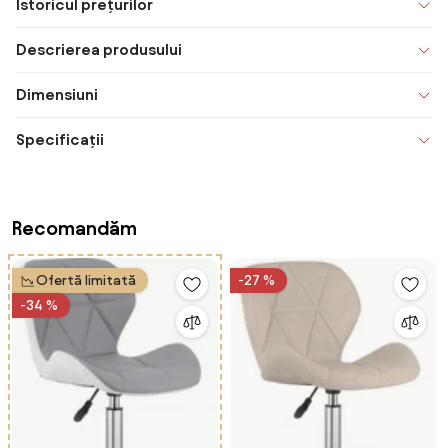
Istoricul prețurilor
Descrierea produsului
Dimensiuni
Specificații
Recomandăm
Ofertă limitată
-27 %
-34 %