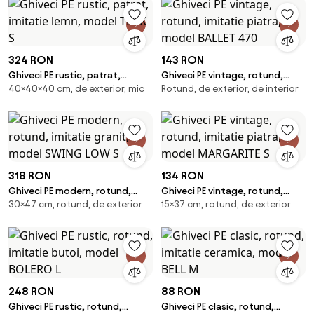
324 RON
143 RON
Ghiveci PE rustic, patrat,
Ghiveci PE vintage, rotund,
40×40×40 cm, de exterior, mic
Rotund, de exterior, de interior
imitatie lemn, model TEAK S
imitatie piatra, model BALLET
470
318 RON
134 RON
Ghiveci PE modern, rotund,
Ghiveci PE vintage, rotund,
30×47 cm, rotund, de exterior
15×37 cm, rotund, de exterior
imitatie granit, model SWING
imitatie piatra, model
LOW S
MARGARITE S
248 RON
88 RON
Ghiveci PE rustic, rotund,
Ghiveci PE clasic, rotund,