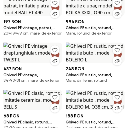
197 RON
994 RON
Ghiveci PE vintage, patrat,
Ghiveci PE rustic, rotund,
20×49×49 cm, mare, de exterior
Mare, rotund, de exterior
imitatie piatra, model BALLET
imitatie ciubar, model POLKA
490
XXXL, O90 cm
437 RON
248 RON
Ghiveci PE vintage,
Ghiveci PE rustic, rotund,
34×93×31 cm, mare, de exterior
Mare, din lemn, rotund
dreptunghiular, model TWIST L
imitatie butoi, model BOLERO L
68 RON
188 RON
Ghiveci PE clasic, rotund,
Ghiveci PE rustic, rotund,
20×26 cm, rotund, de exterior
Din lemn, rotund, de exterior
imitatie ceramica, model BELL S
imitatie butoi, model BOLERO