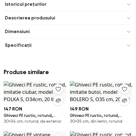
Istoricul prețurilor
Descrierea produsului
Dimensiuni
Specificații
Produse similare
147 RON
149 RON
Ghiveci PE rustic, rotund,
Ghiveci PE rustic, rotund,
30×34 cm, rotund, de exterior
30×35 cm, din lemn, rotund
imitatie ciubar, model POLKA S,
imitatie butoi, model BOLERO S,
O34cm, 20 litri
O35 cm, 20 litri