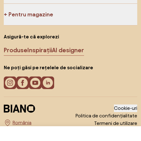
Pentru magazine
Asigură-te că explorezi
Produse
Inspirații
AI designer
Ne poți găsi pe rețelele de socializare
Cookie-uri
Politica de confidențialitate
Termeni de utilizare
Alege țara
© 2026 Biano s.r.o.
262 RON
Către magazin