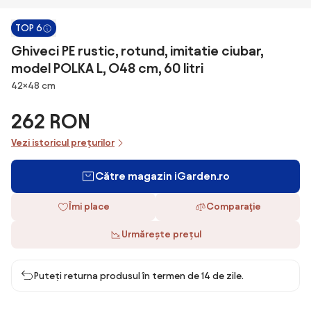
TOP 6
Ghiveci PE rustic, rotund, imitatie ciubar,
model POLKA L, O48 cm, 60 litri
Dimensiuni
42×48 cm
262 RON
Vezi istoricul prețurilor
Către magazin iGarden.ro
Îmi place
Comparaţie
Urmărește prețul
Puteți returna produsul în termen de 14 de zile.