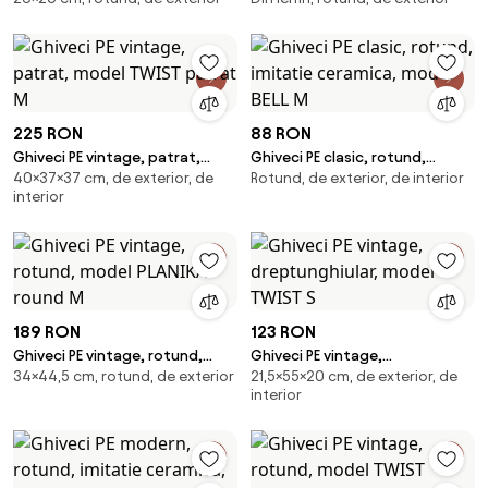
M, O38 cm, 30 litri
225 RON
88 RON
Ghiveci PE vintage, patrat,
Ghiveci PE clasic, rotund,
40×37×37 cm, de exterior, de
Rotund, de exterior, de interior
model TWIST patrat M
imitatie ceramica, model BELL M
interior
189 RON
123 RON
Ghiveci PE vintage, rotund,
Ghiveci PE vintage,
34×44,5 cm, rotund, de exterior
21,5×55×20 cm, de exterior, de
model PLANIKA round M
dreptunghiular, model TWIST S
interior