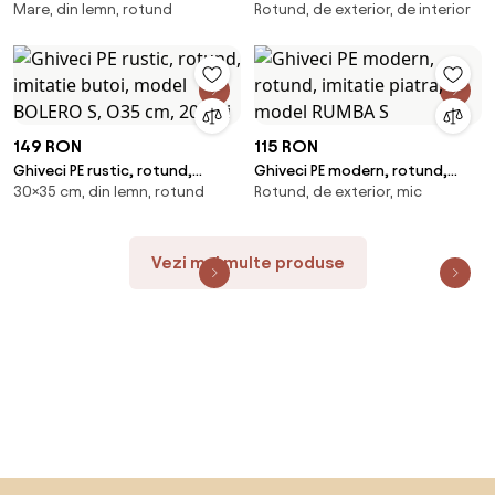
Mare, din lemn, rotund
Rotund, de exterior, de interior
imitatie butoi, model BOLERO L
imitatie ceramica, model BELL M
149 RON
115 RON
Ghiveci PE rustic, rotund,
Ghiveci PE modern, rotund,
30×35 cm, din lemn, rotund
Rotund, de exterior, mic
imitatie butoi, model BOLERO S,
imitatie piatra, model RUMBA S
O35 cm, 20 litri
Vezi mai multe produse
Sari peste subsol, revino la începutul paginii