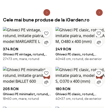
Cele mai bune produse de la iGarden.ro
374 RON
249 RON
Ghiveci PE vintage, rotund,
Ghiveci PE clasic, rotund,
27×73 cm, mare, rotund
40×48 cm, rotund, de exterior
imitatie piatra, model
imitatie piatra, model VAZA M,
MARGARITE L
O480 x 400 (mm)
205 RON
180 RON
Ghiveci PE minimalist, rotund,
Ghiveci PE clasic, rotund,
18×60 cm, mare, rotund
40×37 cm, rotund, de exterior
imitatie granit, model BALLET
imitatie piatra, model VAZA S,
600
O370 x 400 (mm)