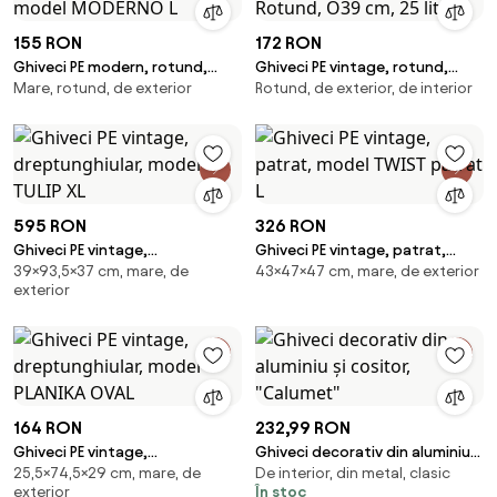
155 RON
172 RON
Ghiveci PE modern, rotund,
Ghiveci PE vintage, rotund,
Mare, rotund, de exterior
Rotund, de exterior, de interior
imitatie ceramica, model
model TWIST Rotund, O39 cm,
MODERNO L
25 litri
595 RON
326 RON
Ghiveci PE vintage,
Ghiveci PE vintage, patrat,
39×93,5×37 cm, mare, de
43×47×47 cm, mare, de exterior
dreptunghiular, model TULIP XL
model TWIST patrat L
exterior
164 RON
232,99 RON
Ghiveci PE vintage,
Ghiveci decorativ din aluminiu
25,5×74,5×29 cm, mare, de
De interior, din metal, clasic
dreptunghiular, model PLANIKA
și cositor, "Calumet"
exterior
În stoc
OVAL