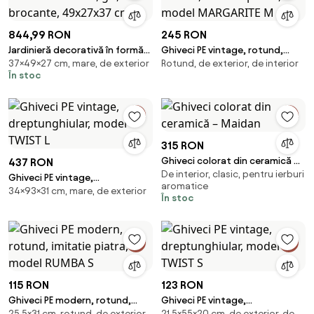
844,99 RON
245 RON
Jardinieră decorativă în formă
Ghiveci PE vintage, rotund,
37×49×27 cm, mare, de exterior
Rotund, de exterior, de interior
de lebede, gri, stil brocante,
imitatie piatra, model
În stoc
49x27x37 cm
MARGARITE M
315 RON
Ghiveci colorat din ceramică –
437 RON
De interior, clasic, pentru ierburi
Maidan
Ghiveci PE vintage,
aromatice
34×93×31 cm, mare, de exterior
dreptunghiular, model TWIST L
În stoc
115 RON
123 RON
Ghiveci PE modern, rotund,
Ghiveci PE vintage,
25,5×31 cm, rotund, de exterior
21,5×55×20 cm, de exterior, de