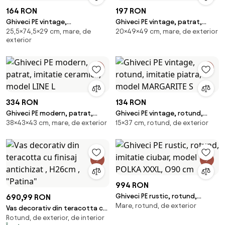
164 RON
197 RON
Ghiveci PE vintage,
Ghiveci PE vintage, patrat,
25,5×74,5×29 cm, mare, de
20×49×49 cm, mare, de exterior
dreptunghiular, model PLANIKA
imitatie piatra, model BALLET
exterior
OVAL
490
334 RON
134 RON
Ghiveci PE modern, patrat,
Ghiveci PE vintage, rotund,
38×43×43 cm, mare, de exterior
15×37 cm, rotund, de exterior
imitatie ceramica, model LINE L
imitatie piatra, model
MARGARITE S
994 RON
Ghiveci PE rustic, rotund,
690,99 RON
Mare, rotund, de exterior
imitatie ciubar, model POLKA
Vas decorativ din teracotta cu
XXXL, O90 cm
Rotund, de exterior, de interior
finisaj antichizat , H26cm ,