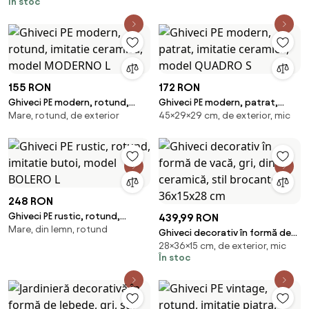
În stoc
"Patina"
155 RON
172 RON
Ghiveci PE modern, rotund,
Ghiveci PE modern, patrat,
Mare, rotund, de exterior
45×29×29 cm, de exterior, mic
imitatie ceramica, model
imitatie ceramica, model
MODERNO L
QUADRO S
248 RON
Ghiveci PE rustic, rotund,
439,99 RON
Mare, din lemn, rotund
imitatie butoi, model BOLERO L
Ghiveci decorativ în formă de
28×36×15 cm, de exterior, mic
vacă, gri, din ceramică, stil
În stoc
brocante, 36x15x28 cm