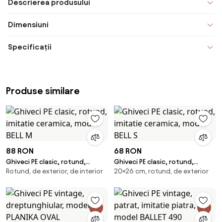
Descrierea produsului
Dimensiuni
Specificații
Produse similare
88 RON
68 RON
Ghiveci PE clasic, rotund,
Ghiveci PE clasic, rotund,
Rotund, de exterior, de interior
20×26 cm, rotund, de exterior
imitatie ceramica, model BELL M
imitatie ceramica, model BELL S