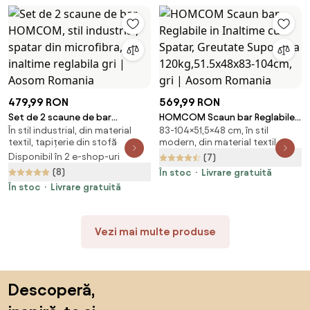
479,99 RON
569,99 RON
Set de 2 scaune de bar
HOMCOM Scaun bar Reglabile
În stil industrial, din material
83-104×51,5×48 cm, în stil
HOMCOM, stil industrial,
in Inaltime cu Spatar, Greutate
textil, tapițerie din stofă
modern, din material textil
spatar din microfibra, inaltime
Suportata 120kg,51.5x48x83-
Disponibil în 2 e-shop-uri
(7)
reglabila gri | Aosom Romania
104cm, gri | Aosom Romania
(8)
În stoc
Livrare gratuită
În stoc
Livrare gratuită
Vezi mai multe produse
Sari peste subsol, revino la începutul paginii
Descoperă,