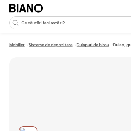
Sari peste navigare, accesează conținutul
Introducerea căutării
Sari peste conținut, mergi la subsol
Mobilier
Sisteme de depozitare
Dulapuri de birou
Dulap, gr