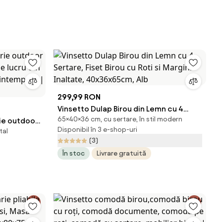
299,99 RON
Vinsetto Dulap Birou din Lemn cu 4
65×40×36 cm, cu sertare, în stil modern
e outdoor |
Sertare, Fiset Birou cu Roti si Margini
Disponibil în 3 e-shop-uri
tal
lucru din
Inaltate, 40x36x65cm, Alb
(3)
a intemperii
În stoc
Livrare gratuită