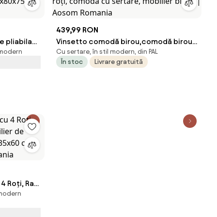
439,99 RON
pliabila
Vinsetto comodă birou,comodă birou
l modern
Cu sertare, în stil modern, din PAL
Usi, Masa
cu roți, comodă documente, comodă
În stoc
Livrare gratuită
20x80x75 cm,
pe roți, comodă cu sertare, mobilier
birou | Aosom Romania
 Roți, Raft
 modern
 de Birou
0 cm, Lemn