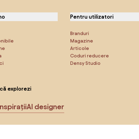
no
Pentru utilizatori
Branduri
onibile
Magazine
ne
Articole
a
Coduri reducere
ci
Densy Studio
că explorezi
Inspirații
AI designer