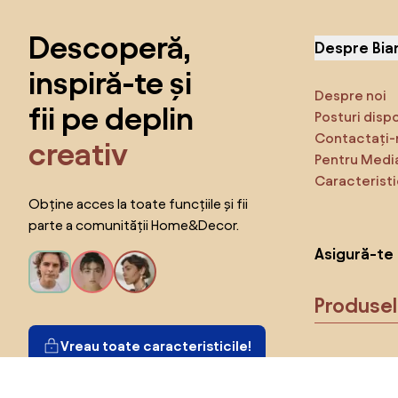
Descoperă,
Despre Bia
inspiră-te și
Despre noi
fii pe deplin
Posturi disp
Contactați-
creativ
Pentru Medi
Caracteristi
Obține acces la toate funcțiile și fii
parte a comunității Home&Decor.
Asigură-te 
Produse
Vreau toate caracteristicile!