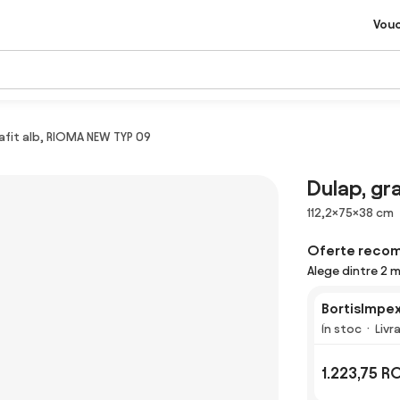
Vou
afit alb, RIOMA NEW TYP 09
Dulap, gr
Dimensiuni
112,2×75×38 cm
Oferte reco
Alege dintre 2 m
BortisImpex
În stoc
Livr
1.223,75 R