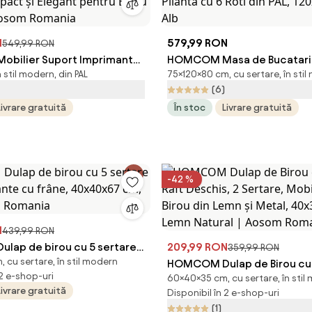
N
579,99 RON
549,99 RON
bilier Suport Imprimantă
HOMCOM Masa de Bucatarie 
 stil modern, din PAL
75×120×80 cm, cu sertare, în sti
ultifuncțional Design
cu 2 Sertare si Dulapior cu 
(6)
Elegant pentru Birou și
Plianta cu 6 Roti din PAL, 1
Livrare gratuită
În stoc
Livrare gratuită
som Romania
Alb
-42 %
N
439,99 RON
ap de birou cu 5 sertare
209,99 RON
359,99 RON
 cu sertare, în stil modern
otante cu frâne, 40x40x67
HOMCOM Dulap de Birou cu 4
 2 e-shop-uri
60×40×35 cm, cu sertare, în stil
Aosom Romania
Deschis, 2 Sertare, Mobilier
Livrare gratuită
Disponibil în 2 e-shop-uri
din Lemn și Metal, 40x35x6
(1)