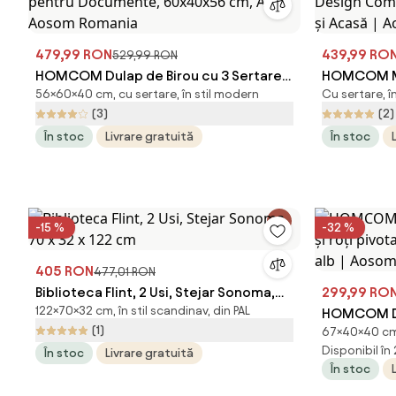
479,99 RON
439,99 RO
529,99 RON
HOMCOM Dulap de Birou cu 3 Sertare
HOMCOM Mo
56×60×40 cm, cu sertare, în stil modern
Cu sertare, în
și Dulăpior cu 3 Rafturi Reglabile,
Dulapior M
(3)
(2)
Sertar pentru Documente, 60x40x56
Compact și 
În stoc
Livrare gratuită
În stoc
cm, Alb | Aosom Romania
Acasă | Ao
-15 %
-32 %
405 RON
477,01 RON
Biblioteca Flint, 2 Usi, Stejar Sonoma,
299,99 RO
122×70×32 cm, în stil scandinav, din PAL
70 x 32 x 122 cm
HOMCOM Dul
(1)
67×40×40 cm,
și roți piv
Disponibil în
În stoc
Livrare gratuită
cm, alb | 
În stoc