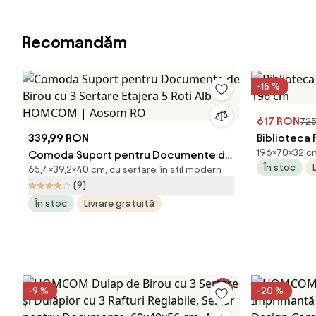
Recomandăm
-15 %
617 RON
72
339,99 RON
Biblioteca F
196×70×32 cm,
Comoda Suport pentru Documente de
cm
În stoc
65,4×39,2×40 cm, cu sertare, în stil modern
Birou cu 3 Sertare Etajera 5 Roti Alb
(9)
HOMCOM | Aosom RO
În stoc
Livrare gratuită
-9 %
-20 %