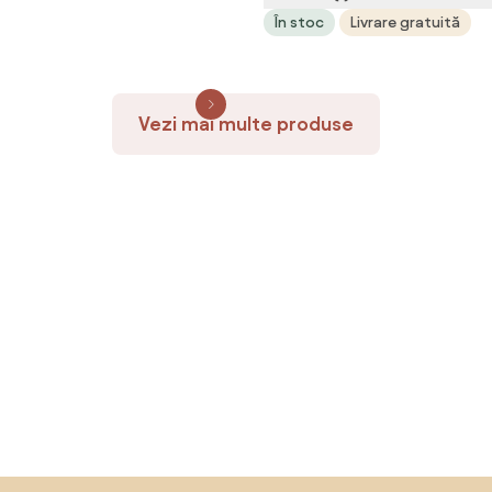
Natural | Aosom Romania
În stoc
Livrare gratuită
Vezi mai multe produse