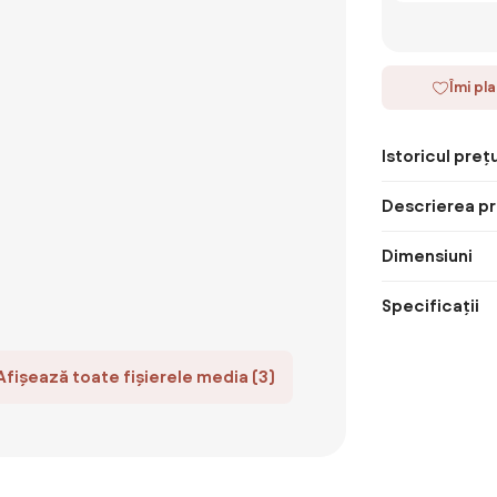
Îmi pl
Istoricul prețu
Descrierea pr
Dimensiuni
Specificații
Afișează toate fișierele media (3)