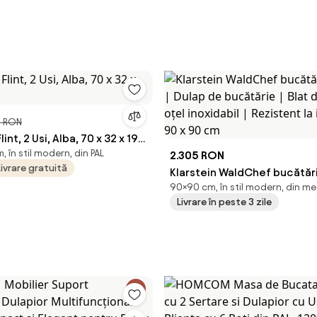
5 RON
lint, 2 Usi, Alba, 70 x 32 x 196
 în stil modern, din PAL
2.305 RON
Livrare gratuită
Klarstein WaldChef bucătări
90×90 cm, în stil modern, din me
Dulap de bucătărie | Blat de 
Livrare în peste 3 zile
oțel inoxidabil | Rezistent l
| 90 x 90 cm