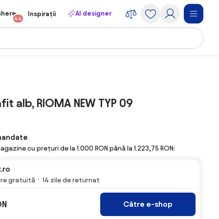
chere
AI designer
Inspirații
44
afit alb, RIOMA NEW TYP 09
mandate
agazine cu prețuri de la 1.000 RON până la 1.223,75 RON:
.ro
are gratuită
14 zile de returnat
ON
Către e-shop