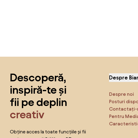
Sari peste subsol, revino la începutul paginii
Descoperă,
Despre Bia
inspiră-te și
Despre noi
fii pe deplin
Posturi disp
Contactați-
creativ
Pentru Medi
Caracteristi
Obține acces la toate funcțiile și fii