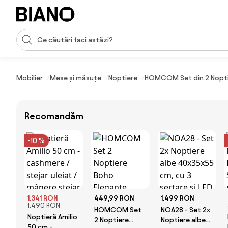
Sari peste navigare, accesează conținutul
Introducerea căutării
Sari peste conținut, mergi la subsol
Mobilier
Mese și măsuțe
Noptiere
HOMCOM Set din 2 Noptie
Recomandăm
-10 %
1.341 RON
449,99 RON
1.499 RON
1.490 RON
HOMCOM Set
NOA28 - Set 2x
Noptieră Amilio
2 Noptiere
Noptiere albe
50 cm -