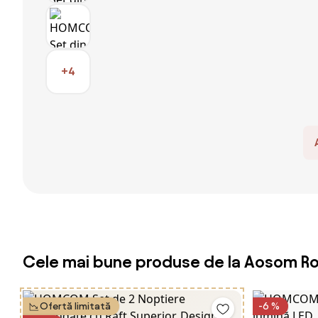
+4
Cele mai bune produse de la Aosom R
Ofertă limitată
-6 %