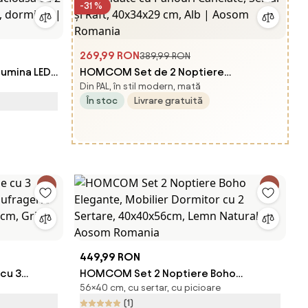
-31 %
269,99 RON
389,99 RON
umina LED
HOMCOM Set de 2 Noptiere
Din PAL, în stil modern, mată
asa cu 2
Suspendate cu Panouri Canelate,
În stoc
Livrare gratuită
i, dormitor
Sertar și Raft, 40x34x29 cm, Alb |
Aosom Romania
449,99 RON
cu 3
HOMCOM Set 2 Noptiere Boho
56×40 cm, cu sertar, cu picioare
sufragerie
Elegante, Mobilier Dormitor cu 2
(1)
cm, Gri |
Sertare, 40x40x56cm, Lemn Natural |