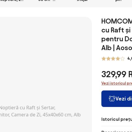
Piese cu 3
cashmere /
Sertare, pentru
stejar uleiat /
dormitor si
mânere
HOMCOM S
sufragerie
cashmere
cu Raft ș
Elegant si
Modern,
pentru Do
40x36x56cm,
Alb | Ao
Gri | Aosom
Romania
4,
329,99
Vezi istoricul pr
Vezi d
Istoricul prețu