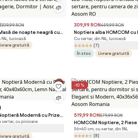
N
309,99 RON
309,99 RON
459,99 RON
să de noapte neagră cu
Noptiera alba HOMCOM cu l
 PAL, lucioasă
Cu sertar, din PAL, lucioasă
 Front lucios cu 2 sertare,
RGB, noptiera frontala lucio
Livrare gratuită
(7)
ragerie, Dormitor | Aosom
sertare, pentru camera de z
În stoc
Livrare gratuită
| Aosom RO
-10 %
N
ptieră Modernă cu Prize
519,99 RON
579,99 RON
sertar, cu picioare
tar, 40x40x60cm, Lemn
HOMCOM Noptiere, 2 Piese 
56×40 cm, cu sertar, din PAL
Aosom Romania
Sertare, pentru dormitor si 
(8)
Livrare gratuită
Elegant si Modern, 40x36x56