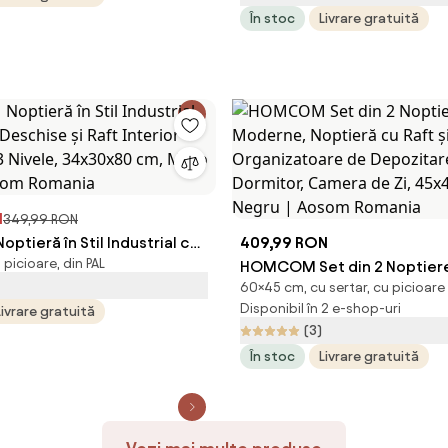
În stoc
Livrare gratuită
Aosom Romania
N
349,99 RON
tieră în Stil Industrial cu
409,99 RON
picioare, din PAL
schise și Raft Interior
HOMCOM Set din 2 Noptier
60×45 cm, cu sertar, cu picioare
 3 Nivele, 34x30x80 cm,
Noptieră cu Raft și Sertar,
Disponibil în 2 e-shop-uri
Livrare gratuită
c | Aosom Romania
Organizatoare de Depozita
(3)
Dormitor, Camera de Zi, 45
În stoc
Livrare gratuită
Negru | Aosom Romania