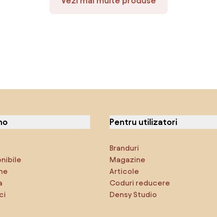
Vezi mai multe produse
no
Pentru utilizatori
Branduri
onibile
Magazine
ne
Articole
a
Coduri reducere
ci
Densy Studio