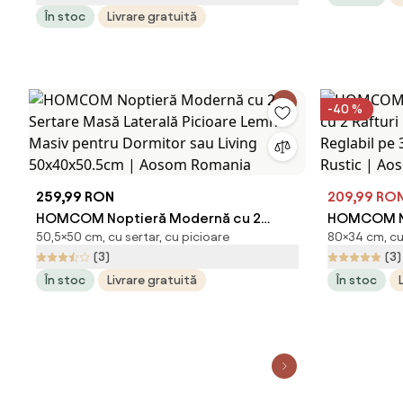
În stoc
Livrare gratuită
Romania
-40 %
259,99 RON
209,99 RO
HOMCOM Noptieră Modernă cu 2
HOMCOM Nop
50,5×50 cm, cu sertar, cu picioare
80×34 cm, cu 
Sertare Masă Laterală Picioare Lemn
2 Rafturi De
(3)
(3)
Masiv pentru Dormitor sau Living
Reglabil pe
În stoc
Livrare gratuită
În stoc
50x40x50.5cm | Aosom Romania
Maro Rusti