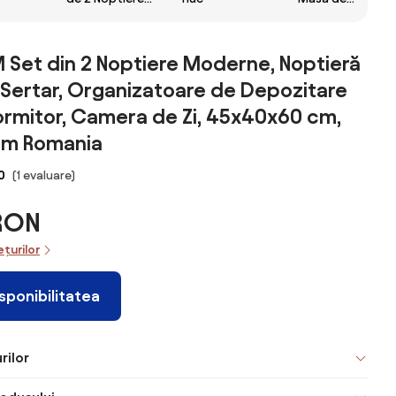
Suspendate cu
noapte neagră
Panouri
cu lumină LED,
Canelate,
Front lucios cu
et din 2 Noptiere Moderne, Noptieră
Sertar și Raft,
2 sertare,
i Sertar, Organizatoare de Depozitare
40x34x29 cm,
pentru
Alb | Aosom
Sufragerie,
rmitor, Camera de Zi, 45x40x60 cm,
Romania
Dormitor |
som Romania
Aosom Romania
0
(1 evaluare)
 RON
ețurilor
isponibilitatea
rilor