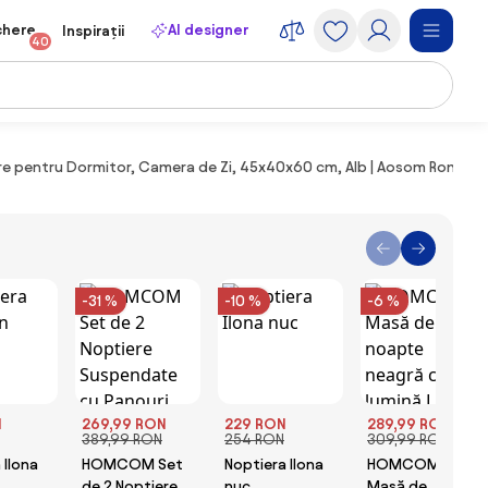
chere
AI designer
Inspirații
40
re pentru Dormitor, Camera de Zi, 45x40x60 cm, Alb | Aosom Romani
-31 %
-10 %
-6 %
N
269,99 RON
229 RON
289,99 RON
389,99 RON
254 RON
309,99 RON
 Ilona
HOMCOM Set
Noptiera Ilona
HOMCOM
de 2 Noptiere
nuc
Masă de