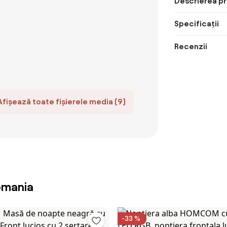
Descrierea pr
Specificații
Recenzii
Afișează toate fișierele media (9)
omania
-33 %