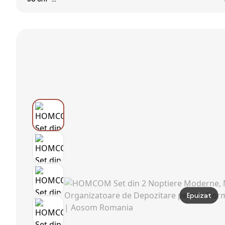
Boho Elegante,
40x35x55 cm,
cashmere /
Mobilier
cu 3 sertare si
stejar uleiat /
Dormitor cu 2
LED, dormitor -
mânere stejar
Sertare,
Alb
deschis
40x40x56cm,
Lemn Natural |
Aosom Romania
Epuizat