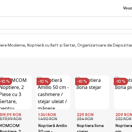
Vou
re Moderne, Noptieră cu Raft și Sertar, Organizatoare de Depozita
-10 %
-10 %
-10 %
-10 %
519,99 RON
1.341 RON
229 RON
209 RO
579,99 RON
1.490 RON
254 RON
232 RON
HOMCOM
Noptieră Amilio
Noptiera Ilona
Noptiera
Noptiere, 2
50 cm -
stejar
pin