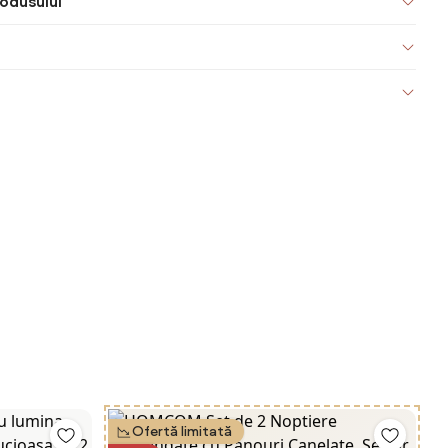
odusului
Ofertă limitată