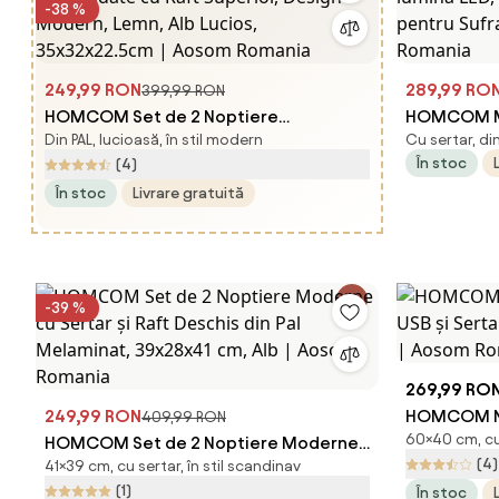
-38 %
249,99 RON
289,99 RO
399,99 RON
HOMCOM Set de 2 Noptiere
HOMCOM Ma
Din PAL, lucioasă, în stil modern
Cu sertar, din
Suspendate cu Raft Superior, Design
lumină LED,
În stoc
(4)
Modern, Lemn, Alb Lucios,
pentru Suf
În stoc
Livrare gratuită
35x32x22.5cm | Aosom Romania
Romania
-39 %
269,99 RO
249,99 RON
HOMCOM No
409,99 RON
60×40 cm, cu 
HOMCOM Set de 2 Noptiere Moderne
USB și Ser
(4)
41×39 cm, cu sertar, în stil scandinav
cu Sertar și Raft Deschis din Pal
Natural | 
(1)
În stoc
Melaminat, 39x28x41 cm, Alb | Aosom