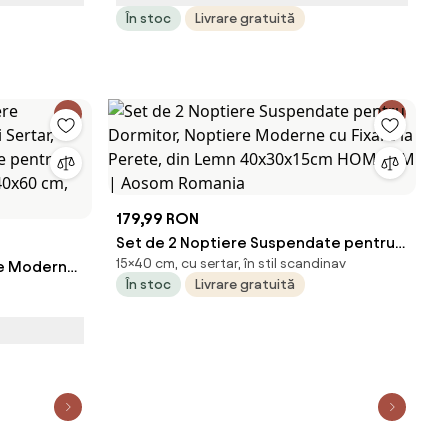
În stoc
Livrare gratuită
Aosom Romania
179,99 RON
Set de 2 Noptiere Suspendate pentru
15×40 cm, cu sertar, în stil scandinav
e Moderne,
Dormitor, Noptiere Moderne cu Fixare
În stoc
Livrare gratuită
la Perete, din Lemn 40x30x15cm
re pentru
HOMCOM | Aosom Romania
x40x60 cm,