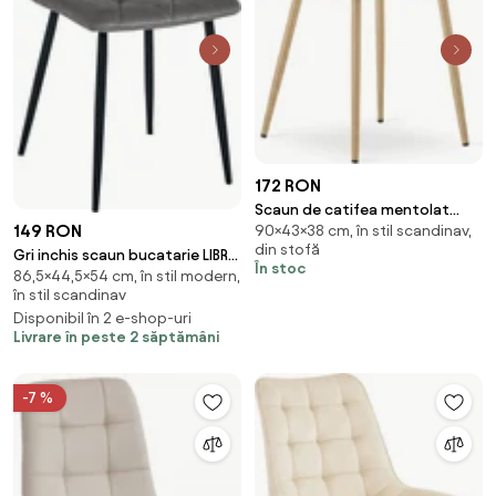
172 RON
Scaun de catifea mentolat
149 RON
90×43×38 cm, în stil scandinav,
LAVA AQUA MINT
din stofă
Gri inchis scaun bucatarie LIBRA
În stoc
86,5×44,5×54 cm, în stil modern,
din catifea cu picioare negre
în stil scandinav
Disponibil în 2 e-shop-uri
Livrare în peste 2 săptămâni
-7 %