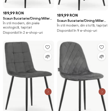
189,99 RON
189,99 RON
Scaun Bucatarie/Dining Miller
Scaun Bucatarie/Dining Miller
În stil modern, din piele
Piele Ecologica Gri
În stil modern, din stofă, tapițat
Catifea Gri
ecologică, tapițat
Disponibil în 9 e-shop-uri
Disponibil în 2 e-shop-uri