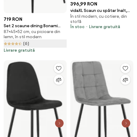
396,99 RON
vidaXL Scaun cu spătar înalt,
În stil modern, cu cotiere, din
negru, pânză
719 RON
stofă
Set 2 scaune dining Bonami
În stoc
Livrare gratuită
87×45×52 cm, cu picioare din
Essentials Lissy, gri închis
lemn, în stil modern
(6)
Livrare gratuită