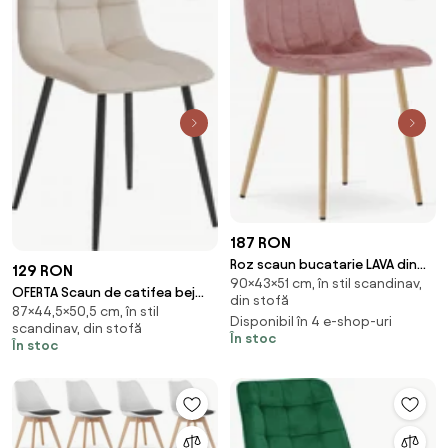
187 RON
Roz scaun bucatarie LAVA din
129 RON
90×43×51 cm, în stil scandinav,
catifea
OFERTA Scaun de catifea bej
din stofă
87×44,5×50,5 cm, în stil
KARA cu picioare negre II.
Disponibil în 4 e-shop-uri
scandinav, din stofă
calitate
În stoc
În stoc