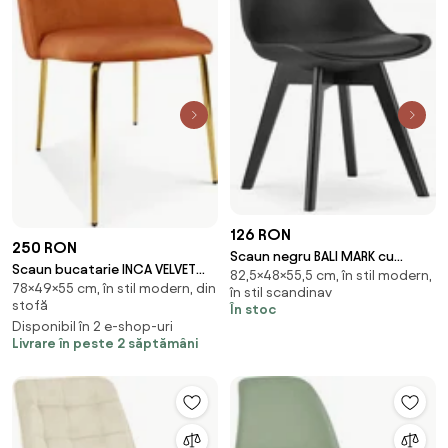
126 RON
250 RON
Scaun negru BALI MARK cu
Scaun bucatarie INCA VELVET
82,5×48×55,5 cm, în stil modern,
picioare negre
78×49×55 cm, în stil modern, din
din catifea cu picioare aurii,
în stil scandinav
stofă
În stoc
teracota
Disponibil în 2 e-shop-uri
Livrare în peste 2 săptămâni