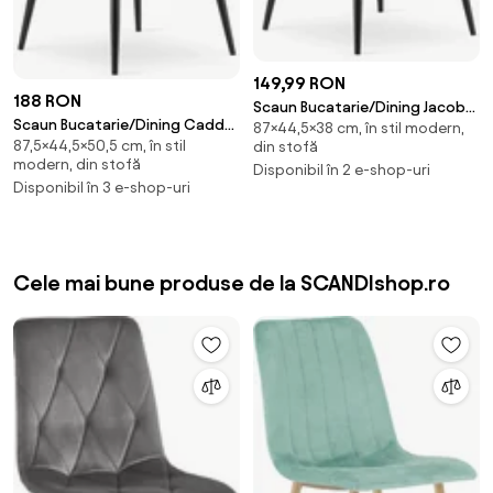
149,99 RON
188 RON
Scaun Bucatarie/Dining Jacob
Scaun Bucatarie/Dining Caddo
87×44,5×38 cm, în stil modern,
Catifea Gri Deschis
87,5×44,5×50,5 cm, în stil
Catifea Negru
din stofă
modern, din stofă
Disponibil în 2 e-shop-uri
Disponibil în 3 e-shop-uri
Cele mai bune produse de la SCANDIshop.ro