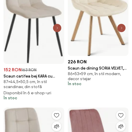
226 RON
Scaun de dining SORIA VELVET,
152 RON
163 RON
86×53×59 cm, în stil modern,
bej deschis
Scaun catifea bej KARA cu
decor stejar
87×44,5×50,5 cm, în stil
picioare negre
În stoc
scandinav, din stofă
Disponibil în 6 e-shop-uri
În stoc