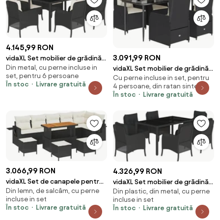
4.145,99 RON
3.091,99 RON
vidaXL Set mobilier de grădină
Din metal, cu perne incluse in
cu perne, 7 piese, negru,
vidaXL Set mobilier de grădină
set, pentru 6 persoane
Cu perne incluse in set, pentru
poliratan
cu perne, 5 piese, negru,
În stoc
Livrare gratuită
4 persoane, din ratan sintetic
poliratan
În stoc
Livrare gratuită
3.066,99 RON
4.326,99 RON
vidaXL Set de canapele pentru
vidaXL Set mobilier de grădină
Din lemn, de salcâm, cu perne
grădină 10 pcs Negru poliratan
Din plastic, din metal, cu perne
cu perne, 7 piese, negru,
incluse in set
incluse in set
poliratan
În stoc
Livrare gratuită
În stoc
Livrare gratuită