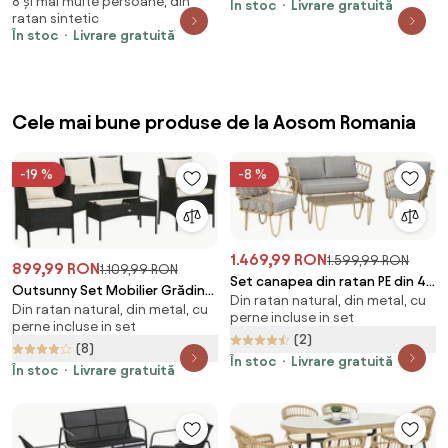
8 și mai multe persoane, din
poliratan
În stoc
Livrare gratuită
poliratan
ratan sintetic
În stoc
Livrare gratuită
Cele mai bune produse de la Aosom Romania
-19 %
-8 %
1.469,99 RON
1.599,99 RON
899,99 RON
1.109,99 RON
Set canapea din ratan PE din 4
Outsunny Set Mobilier Grădină
Din ratan natural, din metal, cu
piese Outsunny, cu impletitura
Din ratan natural, din metal, cu
Ratan 4 Piese, 2 Scaune, Fotoliu
perne incluse in set
rotunda | Aosom Romania
perne incluse in set
2 Locuri, Măsuță Cafea, Negru
(2)
(8)
Crem | Aosom Romania
În stoc
Livrare gratuită
În stoc
Livrare gratuită