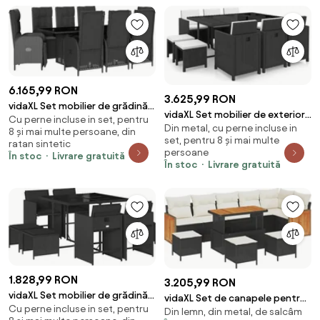
6.165,99 RON
3.625,99 RON
vidaXL Set mobilier de grădină
vidaXL Set mobilier de exterior
Cu perne incluse in set, pentru
cu perne, 9 piese, negru,
Din metal, cu perne incluse in
cu perne, 11 piese, negru,
8 și mai multe persoane, din
poliratan
set, pentru 8 și mai multe
poliratan
ratan sintetic
persoane
În stoc
Livrare gratuită
În stoc
Livrare gratuită
1.828,99 RON
3.205,99 RON
vidaXL Set mobilier de grădină
vidaXL Set de canapele pentru
Cu perne incluse in set, pentru
cu perne, 9 piese, negru,
Din lemn, din metal, de salcâm
grădină 12 pcs Negru și Crem