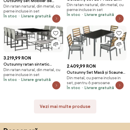
Outsunny Set Mobilier de
Din ratan natural, din metal, cu
Ratan pentru Luat Masa, Set de
Din ratan natural, din metal, cu
Grădină Lux 8 Piese, Canapea,
perne incluse in set
Mese | Aosom Romania
perne incluse in set
Perne Detașabile și Lavabile,
În stoc
Livrare gratuită
În stoc
Livrare gratuită
Ratan PE Bej, Spațios | Aosom
Romania
3.219,99 RON
Outsunny ratan sintetic
2.409,99 RON
Din ratan natural, din metal, cu
poliratan | Aosom Romania
Outsunny Set Masă și Scaune
perne incluse in set
Din metal, cu perne incluse in
de Grădină 7 Piese, Set pentru
În stoc
Livrare gratuită
set, pentru 6 persoane
Prânz în Aer Liber cu Masă
În stoc
Livrare gratuită
Dreptunghiulară din Sticlă
Securizată, 6 Scaune, Perne,
Cadru din Oțel Zincat pentru
Vezi mai multe produse
Terasă Balcon, Negru | Aosom
Romania
Sari peste subsol, revino la începutul paginii