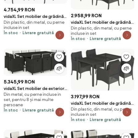
4.754,99 RON
2.958,99 RON
vidaXL Set mobilier de grădină
Din plastic, din metal, cu perne
vidaXL Set mobilier de grădină
cu perne, 7 piese, negru,
incluse in set
Din plastic, din metal, cu perne
cu perne, 5 piese, negru,
poliratan
În stoc
Livrare gratuită
incluse in set
poliratan
În stoc
Livrare gratuită
5.345,99 RON
vidaXL Set mobilier de exterior
Din metal, cu perne incluse in
cu perne, 13 piese, negru,
3.197,99 RON
set, pentru 8 și mai multe
poliratan
vidaXL Set mobilier de grădină
persoane
Din plastic, din metal, cu perne
cu perne, 5 piese, negru,
În stoc
Livrare gratuită
incluse in set
poliratan
În stoc
Livrare gratuită