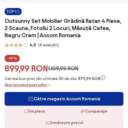
TOP 1
Outsunny Set Mobilier Grădină Ratan 4 Piese,
2 Scaune, Fotoliu 2 Locuri, Măsuță Cafea,
Negru Crem | Aosom Romania
4,0
(8 evaluări)
-19 %
899,99 RON
1.109,99 RON
Cel mai bun preț din ultimele 30 de zile:
879,99 RON
Vezi istoricul prețurilor
Către magazin Aosom Romania
Îmi place
Comparaţie
Urmărește prețul