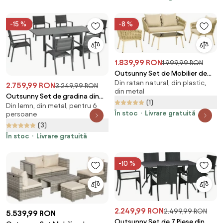
-15 %
-8 %
1.839,99 RON
1.999,99 RON
Outsunny Set de Mobilier de
Din ratan natural, din plastic,
Gradina cu 4 Piese cu Ratan din
2.759,99 RON
3.249,99 RON
din metal
PE | Aosom Romania
Outsunny Set de gradina din
(1)
Din lemn, din metal, pentru 6
aluminiu, 7 bucati cu masa
În stoc
Livrare gratuită
persoane
extensibila si 6 scaune, gri |
(3)
Aosom Romania
În stoc
Livrare gratuită
-10 %
2.249,99 RON
2.499,99 RON
5.539,99 RON
Outsunny Set de 7 Piese din