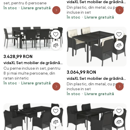
vidaXL Set mobilier de grădină
set, pentru 6 persoane
poliratan
Din plastic, din metal, cu perne
cu perne, 5 piese, negru,
În stoc
Livrare gratuită
incluse in set
poliratan
În stoc
Livrare gratuită
3.428,99 RON
vidaXL Set mobilier de grădină
Cu perne incluse in set, pentru
cu perne, 9 piese, negru,
3.064,99 RON
8 și mai multe persoane, din
poliratan
ratan sintetic
vidaXL Set mobilier de grădină
În stoc
Livrare gratuită
Din plastic, din metal, cu perne
cu perne, 5 piese, negru,
incluse in set
poliratan
În stoc
Livrare gratuită