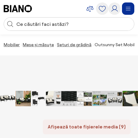
Sari peste navigare, accesează conținutul
Introducerea căutării
Sari peste conținut, mergi la subsol
Mobilier
Mese și măsuțe
Seturi de grădină
Outsunny Set Mobilier
Afișează toate fișierele media (9)