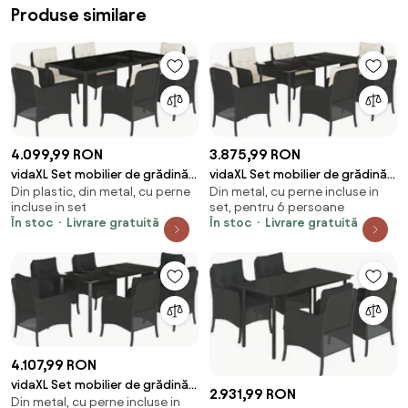
Produse similare
4.099,99 RON
3.875,99 RON
vidaXL Set mobilier de grădină
vidaXL Set mobilier de grădină
Din plastic, din metal, cu perne
Din metal, cu perne incluse in
cu perne, 7 piese, negru,
cu perne, 7 piese, negru,
incluse in set
set, pentru 6 persoane
poliratan
poliratan
În stoc
Livrare gratuită
În stoc
Livrare gratuită
4.107,99 RON
vidaXL Set mobilier de grădină
2.931,99 RON
Din metal, cu perne incluse in
cu perne, 7 piese, negru,