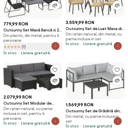
3.559,99 RON
779,99 RON
Outsunny Set de Luat Masa din
Outsunny Set Masă Bancă si 2
Din ratan natural, din metal, cu
7 piese din Rachita pentru
Din plastic, din metal, pentru 4
Scaune de Gradina, Mobilier de
perne incluse in set
Terasa | Aosom Romania
persoane
Exterior din Metal si Textilen,
În stoc
Livrare gratuită
(1)
Neagra | Aosom Romania
În stoc
Livrare gratuită
2.079,99 RON
Outsunny Set Modular de
1.569,99 RON
Din ratan natural, cu perne
Grădină din Rattan cu Perne,
Outsunny Set de Grădină din
incluse in set, pentru 4
Canapea de Colț Gri, 5 Piese |
Din metal, cu perne incluse in
Metal 3 Piese cu Măsuță cu
persoane
Aosom Romania
set
Șipci și Perne | Aosom Romania
În stoc
Livrare gratuită
În stoc
Livrare gratuită