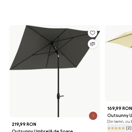
169,99 RON
Outsunny U
Din lemn, cu
Grădină cu
219,99 RON
(2)
Elegant, 2.
Outsunny Umbrelă de Soare