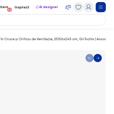
chere
AI designer
Inspirații
43
în Cruce și Orificiu de Ventilație, Ø256x245 cm, Gri Închis | Aosom R