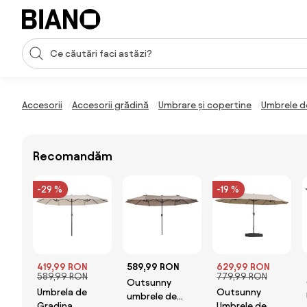
Sari peste navigare, accesează conținutul
Introducerea căutării
Sari peste conținut, mergi la subsol
Accesorii
Accesorii grădină
Umbrare și copertine
Umbrele d
Recomandăm
-29 %
-19 %
419,99 RON
589,99 RON
629,99 RON
589,99 RON
779,99 RON
Outsunny
Umbrela de
Outsunny
umbrele de
Gradina
Umbrele de