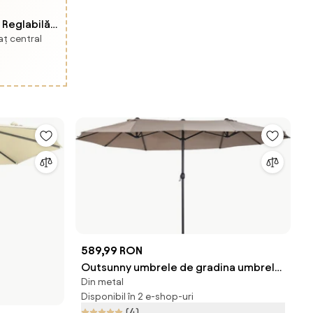
Reglabilă
aț central
Lemn,
589,99 RON
Outsunny umbrele de gradina umbrela
Din metal
dubla 4.6m gradina piscina | Aosom
Disponibil în 2 e-shop-uri
Romania
(4)