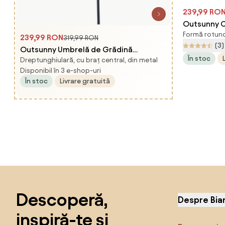
239,99 RO
Outsunny C
Formă rotund
Semicircula
239,99 RON
319,99 RON
(3)
Spațiu-Efic
Outsunny Umbrelă de Grădină
În stoc
Grădină, 
Dreptunghiulară, cu braț central, din metal
Înclinabilă cu Manivelă, Tijă și 6 Spițe,
Disponibil în 3 e-shop-uri
Romania
Ø2.6x2.4 m, Albastru | Aosom Romania
În stoc
Livrare gratuită
Sari peste subsol, revino la începutul paginii
Descoperă,
Despre Bia
inspiră-te și