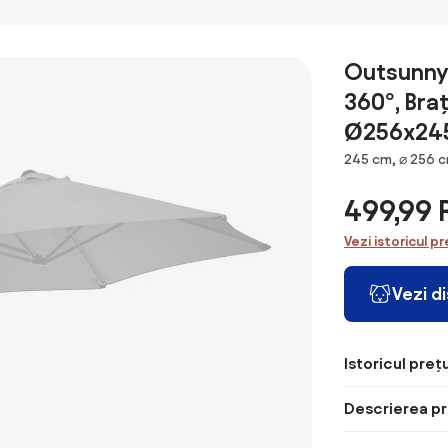
Terasă cu Două
Fețe, Bază în
Cruce, Sistem
de Înclinare și
Outsunny 
Manivelă |
360°, Braț
Aosom Romania
Ø256x245 
Dimensiuni
245 cm, ⌀ 256 
499,99
Vezi istoricul pr
Vezi d
Istoricul prețu
Descrierea pr