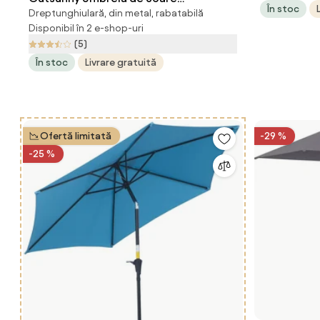
În stoc
Aosom Rom
Dreptunghiulară, din metal, rabatabilă
Dreptunghiulară, Umbrelă pentru
Disponibil în 2 e-shop-uri
terasă cu înclinare și deschidere cu
(5)
manivelă, 300x200x248 cm, Gri |
În stoc
Livrare gratuită
Aosom Romania
Ofertă limitată
-29 %
-25 %