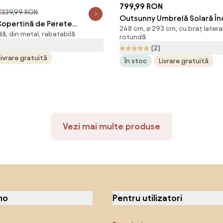
799,99 RON
N
339,99 RON
Outsunny Umbrelă Solară Încl
opertină de Perete
248 cm, ⌀ 293 cm, cu braț latera
Rotativă 360°, Ø293x248cm,
ă, din metal, rabatabilă
ră Gri, cu Manivelă, Design
rotundă
Aosom Romania
ient pentru Terasă și
(2)
Livrare gratuită
Φ270x245cm | Aosom
În stoc
Livrare gratuită
Vezi mai multe produse
no
Pentru utilizatori