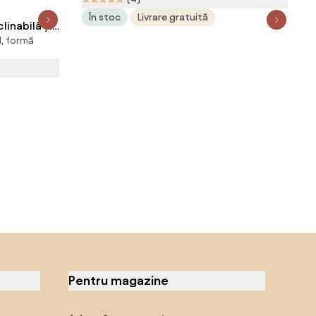
În stoc
Livrare gratuită
inabilă și
l, formă
 Crem |
Pentru magazine