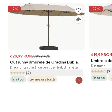
-19 %
-29 %
419,99 RON
629,99 RON
779,99 RON
Umbrela de
Outsunny Umbrele de Gradina Dubla
Din metal
Outsunny, 1
Dreptunghiulară, cu braț central, din metal
460x270cm cu Manivela si Baza
(9)
Bej, 460x2
(4)
Transversala | Aosom Romania
În stoc
În stoc
Livrare gratuită