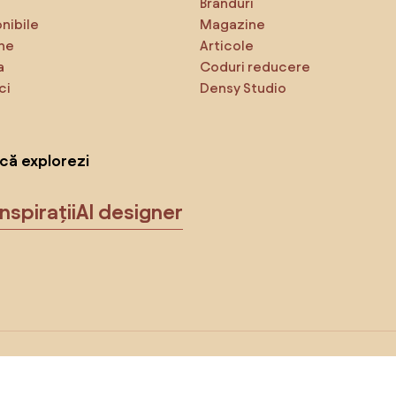
Branduri
onibile
Magazine
ne
Articole
a
Coduri reducere
ci
Densy Studio
că explorezi
Inspirații
AI designer