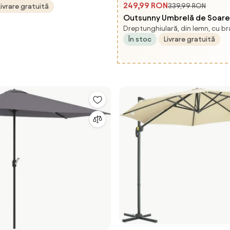
249,99 RON
339,99 RON
Livrare gratuită
ania
Outsunny Umbrelă de Soare 
Dreptunghiulară, din lemn, cu br
pentru Grădină, Cadru din 
În stoc
Livrare gratuită
2x1.5m, Gri | Aosom Romania