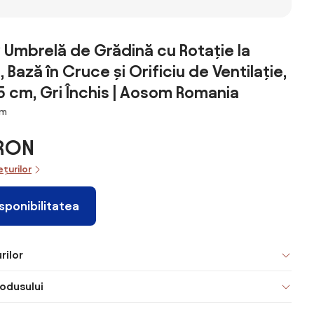
Umbrelă de Grădină cu Rotație la
, Bază în Cruce și Orificiu de Ventilație,
cm, Gri Închis | Aosom Romania
cm
 RON
ețurilor
isponibilitatea
rilor
odusului