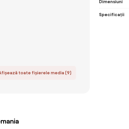
Dimensiuni
Specificații
Afișează toate fișierele media (9)
omania