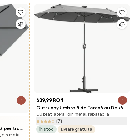
639,99 RON
Outsunny Umbrelă de Terasă cu Două
Cu braț lateral, din metal, rabatabilă
Fețe, Bază în Cruce, Sistem de Înclinare
(7)
și Manivelă | Aosom Romania
lă pentru
În stoc
Livrare gratuită
, din metal