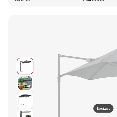
gradina
Impermeabila
Gradina Dubla
umbrela dubla
Outsunny, 12
460x270cm cu
4.6m gradina
nervuri
Manivela si
piscina | Aosom
metalice Anti-
Baza
Romania
UV Bej,
Transversala |
460x270x240cm
Aosom Romania
| Aosom
Romania
Epuizat