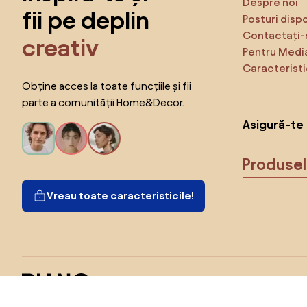
Despre noi
fii pe deplin
Posturi disp
Contactați-
creativ
Pentru Medi
Caracteristi
Obține acces la toate funcțiile și fii
parte a comunității Home&Decor.
Asigură-te 
Produse
Vreau toate caracteristicile!