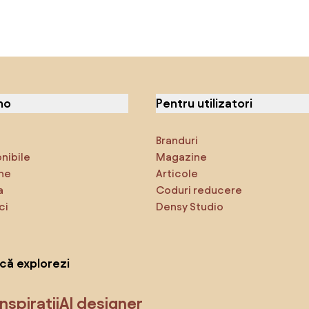
no
Pentru utilizatori
Branduri
onibile
Magazine
ne
Articole
a
Coduri reducere
ci
Densy Studio
că explorezi
Inspirații
AI designer