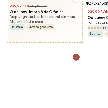
239,99 RON
319,99 RON
Outsunny Umbrelă de Grădină
239,99 RO
Dreptunghiulară, cu braț central, din metal
Înclinabilă cu Manivelă, Tijă și 6 Spițe,
Outsunny C
Disponibil în 3 e-shop-uri
Formă rotund
Ø2.6x2.4 m, Albastru | Aosom Romania
Semicircula
În stoc
Livrare gratuită
(3)
Spațiu-Efic
În stoc
Grădină, 
Romania