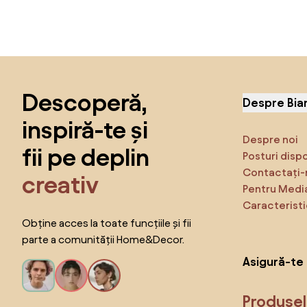
Sari peste subsol, revino la începutul paginii
Descoperă,
Despre Bia
inspiră-te și
Despre noi
fii pe deplin
Posturi disp
Contactați-
creativ
Pentru Medi
Caracteristi
Obține acces la toate funcțiile și fii
parte a comunității Home&Decor.
Asigură-te 
Produse