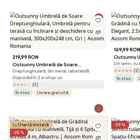
169,99 RON
219,99 RON
Outsunny U
Din lemn, cu
Outsunny Umbrelă de Soare
Grădină cu
(2)
Dreptunghiulară, din metal, rabatabilă
Dreptunghiulară, Umbrelă pentru
Elegant, 2.
Disponibil în 2 e-shop-uri
În stoc
terasă cu înclinare și deschidere cu
Aosom Rom
(5)
manivelă, 300x200x248 cm, Gri |
În stoc
Livrare gratuită
Aosom Romania
Ofertă limitată
-29 %
-25 %