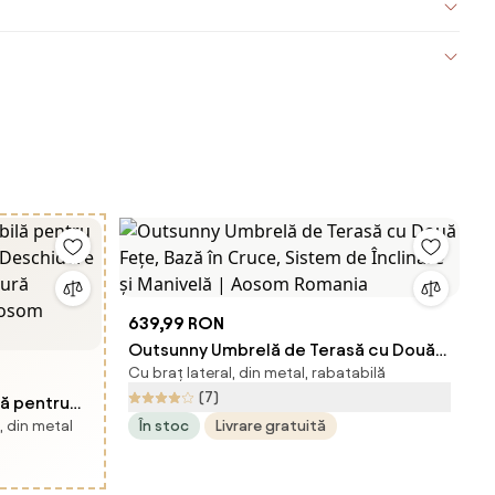
639,99 RON
Outsunny Umbrelă de Terasă cu Două
Cu braț lateral, din metal, rabatabilă
Fețe, Bază în Cruce, Sistem de Înclinare
(7)
lă pentru
și Manivelă | Aosom Romania
, din metal
În stoc
Livrare gratuită
ivelă,
ii, Gri |