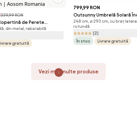
799,99 RON
N
Outsunny Umbrelă Solară Încl
339,99 RON
248 cm, ⌀ 293 cm, cu braț latera
opertină de Perete
Rotativă 360°, Ø293x248cm,
rotundă
ă, din metal, rabatabilă
ră Gri, cu Manivelă, Design
Aosom Romania
(2)
ient pentru Terasă și
În stoc
Livrare gratuită
Livrare gratuită
Φ270x245cm | Aosom
Vezi mai multe produse