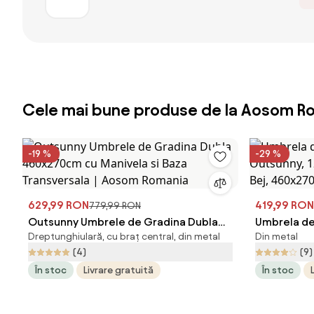
Cele mai bune produse de la Aosom R
-19 %
-29 %
629,99 RON
419,99 RON
779,99 RON
Outsunny Umbrele de Gradina Dubla
Umbrela de
Dreptunghiulară, cu braț central, din metal
Din metal
460x270cm cu Manivela si Baza
Outsunny, 1
(4)
(9)
Transversala | Aosom Romania
Bej, 460x2
În stoc
Livrare gratuită
În stoc