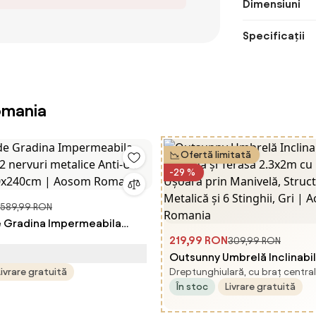
Dimensiuni
Specificații
omania
Ofertă limitată
-29 %
589,99 RON
 Gradina Impermeabila
2 nervuri metalice Anti-UV
219,99 RON
309,99 RON
70x240cm | Aosom Romania
Outsunny Umbrelă Inclinabi
Livrare gratuită
Dreptunghiulară, cu braț central
Grădină și Terasă 2.3x2m cu
În stoc
Livrare gratuită
Deschidere Ușoară prin Man
Structură Metalică și 6 Stingh