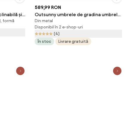
589,99 RON
inabilă și
Outsunny umbrele de gradina umbrela
l, formă
Din metal
 Crem |
dubla 4.6m gradina piscina | Aosom
Disponibil în 2 e-shop-uri
Romania
(4)
În stoc
Livrare gratuită