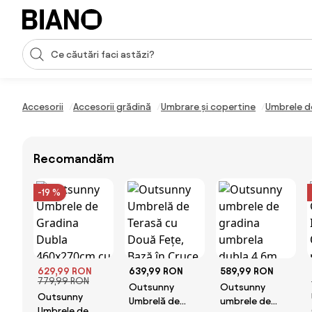
Sari peste navigare, accesează conținutul
Introducerea căutării
Sari peste conținut, mergi la subsol
Accesorii
Accesorii grădină
Umbrare și copertine
Umbrele d
Recomandăm
-19 %
629,99 RON
639,99 RON
589,99 RON
779,99 RON
Outsunny
Outsunny
Outsunny
Umbrelă de
umbrele de
Umbrele de