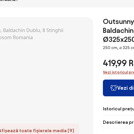
Impermeabila
Outsunny, 12
nervuri
Outsunny 
metalice Anti-
Baldachin 
UV Bej,
460x270x240cm
Ø325x250
| Aosom
Romania
Dimensiuni
250 cm, ⌀ 325 
419,99 
Vezi istoricul pr
Vezi d
Istoricul prețu
Descrierea pr
Afișează toate fișierele media (9)