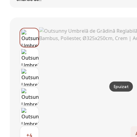
Terasă cu Două
gradina
Gradina Dubla
Fețe, Bază în
umbrela dubla
460x270cm cu
Cruce, Sistem
4.6m gradina
Manivela si
de Înclinare și
piscina | Aosom
Baza
Manivelă |
Romania
Transversala |
Aosom Romania
Aosom Romania
Epuizat
+4