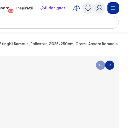
chere
AI designer
Inspirații
43
 Stinghii Bambus, Poliester, Ø325x250cm, Crem | Aosom Romania