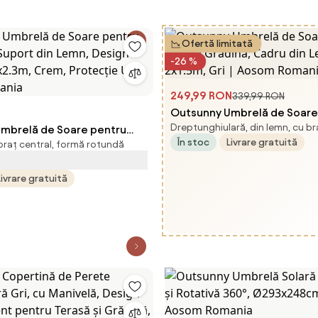
Aosom Romania
Ofertă limitată
-26 %
249,99 RON
339,99 RON
Outsunny Umbrelă de Soare 
Dreptunghiulară, din lemn, cu br
mbrelă de Soare pentru
pentru Grădină, Cadru din 
În stoc
Livrare gratuită
 braț central, formă rotundă
 Suport din Lemn, Design
2x1.5m, Gri | Aosom Romania
5x2.3m, Crem, Protecție UV |
Livrare gratuită
ania