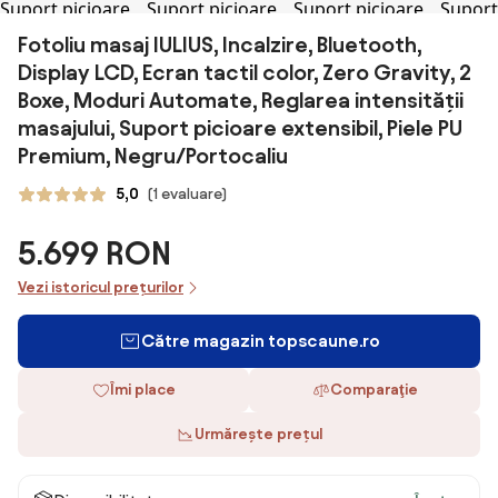
Fotoliu masaj IULIUS, Incalzire, Bluetooth,
Display LCD, Ecran tactil color, Zero Gravity, 2
Boxe, Moduri Automate, Reglarea intensității
masajului, Suport picioare extensibil, Piele PU
Premium, Negru/Portocaliu
5,0
(1 evaluare)
5.699 RON
Vezi istoricul prețurilor
Către magazin topscaune.ro
Îmi place
Comparaţie
Urmărește prețul