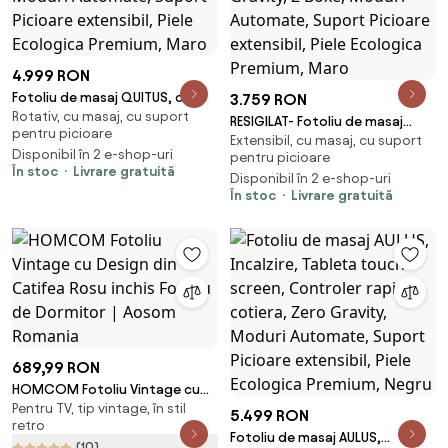
4.999 RON
Fotoliu de masaj QUITUS, cu
3.759 RON
Rotativ, cu masaj, cu suport
Incalzire, Bluetooth, Display,
RESIGILAT- Fotoliu de masaj
pentru picioare
Ecran tactil, Zero Gravity, 2
Extensibil, cu masaj, cu suport
QUITUS, cu Incalzire, Bluetooth,
Disponibil în 2 e-shop-uri
Boxe, Moduri Automate,
pentru picioare
Display, Ecran tactil, Zero
În stoc
Livrare gratuită
Suport Picioare extensibil, Piele
Disponibil în 2 e-shop-uri
Gravity, 2 Boxe, Moduri
În stoc
Livrare gratuită
Ecologica Premium, Maro
Automate, Suport Picioare
extensibil, Piele Ecologica
Premium, Maro
689,99 RON
HOMCOM Fotoliu Vintage cu
Pentru TV, tip vintage, în stil
Design din Catifea Rosu inchis
5.499 RON
retro
Fotoliu de Dormitor | Aosom
Fotoliu de masaj AULUS,
(10)