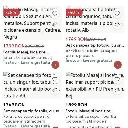
Bluetooth, Maro
Bluetooth, Bej
-25 %
-40 %
1.749 RON
2.899 RON
Set canapea tip fotoliu, cu un
1.799 RON
2.399 RON
68×95 cm, rotativ, cu suport
singur loc, taburet inclus,
Fotoliu Masaj, Incalzire,
pentru picioare
material tip boucle, rotativ, Alb
Extensibil, rotativ, cu masaj
Rabatabil, Sezut cu Arcuri
În stoc
Livrare gratuită
În stoc
Livrare gratuită
metalice, Suport pentru
picioare extensibil, Catifea,
Negru
1.749 RON
1.599 RON
Set canapea tip fotoliu, cu un
Fotoliu Masaj si Incalzire,
Rotativ, cu suport pentru
Extensibil, cu suport pentru
singur loc, taburet inclus,
Recliner, suport picioare
picioare, în stil modern
picioare, în stil modern
material tip boucle, rotativ, Alb
extensibil, Air PU Premium, Bej
În stoc
Livrare gratuită
Disponibil în 2 e-shop-uri