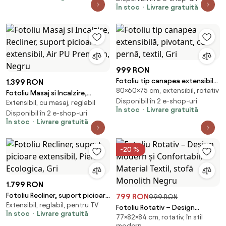
În stoc
Livrare gratuită
999 RON
Fotoliu tip canapea extensibilă,
1.399 RON
80×60×75 cm, extensibil, rotativ
pivotant, cu pernă, textil, Gri
Fotoliu Masaj si Incalzire,
Disponibil în 2 e-shop-uri
Extensibil, cu masaj, reglabil
Recliner, suport picioare
În stoc
Livrare gratuită
extensibil, Air PU Premium,
Disponibil în 2 e-shop-uri
În stoc
Livrare gratuită
Negru
-20 %
1.799 RON
Fotoliu Recliner, suport picioare
799 RON
999 RON
Extensibil, reglabil, pentru TV
extensibil, Piele Ecologica, Gri
Fotoliu Rotativ – Design
În stoc
Livrare gratuită
77×82×84 cm, rotativ, în stil
Modern și Confortabil, Material
modern