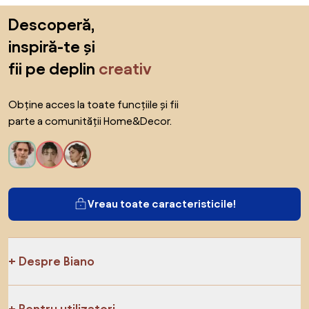
Sari peste subsol, revino la începutul paginii
Descoperă,
inspiră-te și
fii pe deplin
creativ
Obține acces la toate funcțiile și fii
parte a comunității Home&Decor.
Vreau toate caracteristicile!
Despre Biano
Pentru utilizatori