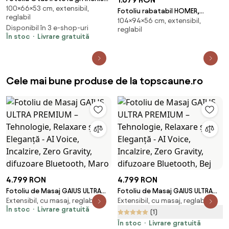
100×66×53 cm, extensibil,
Brego 18 H100 cm
Fotoliu rabatabil HOMER,
reglabil
104×94×56 cm, extensibil,
cappuccino, stofă/metal,
Disponibil în 3 e-shop-uri
reglabil
94x56x104 cm
În stoc
Livrare gratuită
Cele mai bune produse de la topscaune.ro
4.799 RON
4.799 RON
Fotoliu de Masaj GAIUS ULTRA
Fotoliu de Masaj GAIUS ULTRA
Extensibil, cu masaj, reglabil
Extensibil, cu masaj, reglabil
PREMIUM – Tehnologie, Relaxare
PREMIUM – Tehnologie, Relaxare
În stoc
Livrare gratuită
și Eleganță - AI Voice, Incalzire,
și Eleganță - AI Voice, Incalzire,
(1)
Zero Gravity, difuzoare
Zero Gravity, difuzoare
În stoc
Livrare gratuită