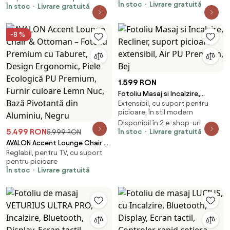
În stoc
Livrare gratuită
În stoc
Livrare gratuită
Negru
-8 %
1.599 RON
Fotoliu Masaj si Incalzire,
Extensibil, cu suport pentru
Recliner, suport picioare
picioare, în stil modern
extensibil, Air PU Premium, Bej
Disponibil în 2 e-shop-uri
5.499 RON
În stoc
Livrare gratuită
5.999 RON
AVALON Accent Lounge Chair &
Reglabil, pentru TV, cu suport
Ottoman – Fotoliu Premium cu
pentru picioare
Taburet, Design Ergonomic,
În stoc
Livrare gratuită
Piele Ecologică PU Premium,
Furnir culoare Lemn Nuc, Bază
Pivotantă din Aluminiu, Negru