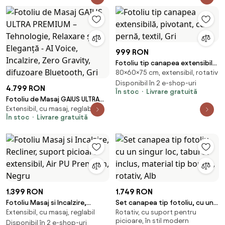
999 RON
Fotoliu tip canapea extensibilă,
80×60×75 cm, extensibil, rotativ
pivotant, cu pernă, textil, Gri
Disponibil în 2 e-shop-uri
4.799 RON
În stoc
Livrare gratuită
Fotoliu de Masaj GAIUS ULTRA
Extensibil, cu masaj, reglabil
PREMIUM – Tehnologie, Relaxare
În stoc
Livrare gratuită
și Eleganță - AI Voice, Incalzire,
Zero Gravity, difuzoare
Bluetooth, Gri
1.399 RON
1.749 RON
Fotoliu Masaj si Incalzire,
Set canapea tip fotoliu, cu un
Extensibil, cu masaj, reglabil
Rotativ, cu suport pentru
Recliner, suport picioare
singur loc, taburet inclus,
picioare, în stil modern
extensibil, Air PU Premium,
Disponibil în 2 e-shop-uri
material tip boucle, rotativ, Alb