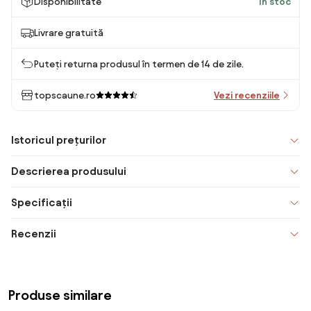
Disponibilitate
În stoc
Livrare gratuită
Puteți returna produsul în termen de 14 de zile.
topscaune.ro
Vezi recenziile
Istoricul prețurilor
Descrierea produsului
Specificații
Recenzii
Produse similare