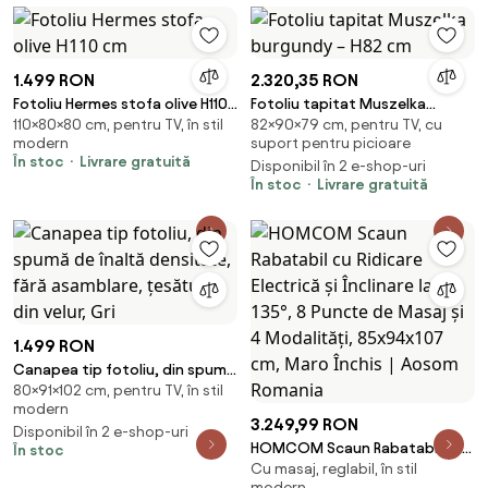
Moduri Automate, PU
1.499 RON
2.320,35 RON
Fotoliu Hermes stofa olive H110
Fotoliu tapitat Muszelka
110×80×80 cm, pentru TV, în stil
82×90×79 cm, pentru TV, cu
cm
burgundy – H82 cm
modern
suport pentru picioare
În stoc
Livrare gratuită
Disponibil în 2 e-shop-uri
În stoc
Livrare gratuită
1.499 RON
Canapea tip fotoliu, din spumă
80×91×102 cm, pentru TV, în stil
de înaltă densitate, fără
modern
asamblare, țesătură din velur,
3.249,99 RON
Disponibil în 2 e-shop-uri
Gri
HOMCOM Scaun Rabatabil cu
În stoc
Cu masaj, reglabil, în stil
Ridicare Electrică și Înclinare la
modern