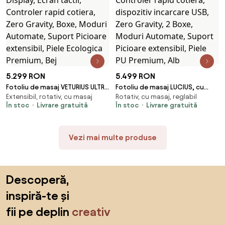
5.299 RON
5.499 RON
Fotoliu de masaj VETURIUS ULTRA
Fotoliu de masaj LUCIUS, cu
Extensibil, rotativ, cu masaj
Rotativ, cu masaj, reglabil
PRO, Incalzire, Bluetooth,
Incalzire, Bluetooth, Display,
În stoc
Livrare gratuită
În stoc
Livrare gratuită
Display, Ecran tactil, Controler
Ecran tactil, Controler rapid
rapid cotiera, Zero Gravity,
cotiera, dispozitiv incarcare
Boxe, Moduri Automate,
USB, Zero Gravity, 2 Boxe,
Vezi mai multe produse
Suport Picioare extensibil, Piele
Moduri Automate, Suport
Ecologica Premium, Bej
Picioare extensibil, Piele PU
Premium, Alb
Sari peste subsol, revino la începutul paginii
Descoperă,
inspiră-te și
fii pe deplin
creativ