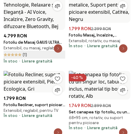
1.799 RON
2.399 RON
Fotoliu Masaj, Incalzire,
4.799 RON
Extensibil, rotativ, cu masaj
Rabatabil, Sezut cu Arcuri
Fotoliu de Masaj GAIUS ULTRA
În stoc
Livrare gratuită
metalice, Suport pentru
Extensibil, cu masaj, reglabil
PREMIUM – Tehnologie, Relaxare
picioare extensibil, Catifea,
și Eleganță - AI Voice, Incalzire,
(1)
Negru
Zero Gravity, difuzoare
În stoc
Livrare gratuită
Bluetooth, Bej
-40 %
1.799 RON
Fotoliu Recliner, suport picioare
1.749 RON
2.899 RON
Extensibil, reglabil, pentru TV
extensibil, Piele Ecologica, Gri
Set canapea tip fotoliu, cu un
În stoc
Livrare gratuită
68×95 cm, rotativ, cu suport
singur loc, taburet inclus,
pentru picioare
material tip boucle, rotativ, Alb
În stoc
Livrare gratuită