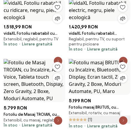
Ecologica Premium, Negru
Moduri Automate, Suport
Picioare extensibil, Piele
Ecologica Premium, Negru
1.518,99 RON
1.420,99 RON
vidaXL Fotoliu rabatabil cu
vidaXL Fotoliu rabatabil
Extensibil, reglabil, pentru TV
Reglabil, pentru TV, cu suport
ridicare, negru, piele ecologică
electric, negru, piele ecologică
În stoc
Livrare gratuită
pentru picioare
În stoc
Livrare gratuită
5.199 RON
Fotoliu masaj BRUTUS, cu
5.799 RON
Extensibil, rotativ, cu masaj
Incalzire, Bluetooth, Display,
Fotoliu de Masaj TROIAN, cu
Ecran tactil, Zero Gravity, 2
(1)
Extensibil, cu masaj, reglabil
Incalzire, AI Voice, Tableta
În stoc
Livrare gratuită
Boxe, Moduri Automate, PU,
În stoc
Livrare gratuită
touch screen, Bluetooth,
Maro
Display, Zero Gravity, 2 Boxe,