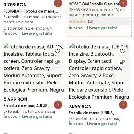
HOMCOM Fotoliu Capitonat
3.759 RON
78×69×69,5 cm, pentru TV, cu
cu Pernă și Șezut Gros, Fotoliu
RESIGILAT- Fotoliu de masaj
suport pentru picioare
din Catifea cu Spătar și
Extensibil, cu masaj, cu suport
QUITUS, cu Incalzire, Bluetooth,
(2)
pentru picioare
Picioare din Lemn, 69x69,5x78
Display, Ecran tactil, Zero
cm, Verde | Aosom Romania
În stoc
Livrare gratuită
Disponibil în 2 e-shop-uri
Gravity, 2 Boxe, Moduri
În stoc
Livrare gratuită
Automate, Suport Picioare
extensibil, Piele Ecologica
Premium, Maro
5.499 RON
Fotoliu de masaj AULUS,
7.099 RON
Extensibil, rotativ, cu masaj
Incalzire, Tableta touch screen,
Fotoliu de masaj IUNIUS,
În stoc
Livrare gratuită
Controler rapid cotiera, Zero
Extensibil, rotativ, cu masaj
Incalzire, Bluetooth, Display,
Gravity, Moduri Automate,
În stoc
Livrare gratuită
Ecran tactil, Controler rapid
Suport Picioare extensibil, Piele
cotiera, Zero Gravity, 2 Boxe,