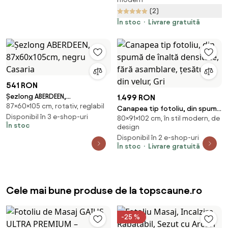
135°, 8 Puncte de Masaj și 4
(2)
Modalități, 85x94x107 cm,
Maro Închis | Aosom Romania
În stoc
Livrare gratuită
541 RON
Șezlong ABERDEEN,
1.499 RON
87×60×105 cm, rotativ, reglabil
87x60x105cm, negru Casaria
Canapea tip fotoliu, din spumă
Disponibil în 3 e-shop-uri
80×91×102 cm, în stil modern, de
de înaltă densitate, fără
În stoc
design
asamblare, țesătură din velur,
Disponibil în 2 e-shop-uri
Gri
În stoc
Livrare gratuită
Cele mai bune produse de la topscaune.ro
-25 %