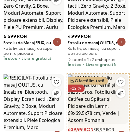
5.599 RON
4.999 RON
Fotoliu de Masaj FELIX, cu
Fotoliu de masaj QUITUS, cu
Rotativ, cu masaj, cu suport
Rotativ, cu masaj, cu suport
Incalzire, capete de masaj cu
Incalzire, Bluetooth, Display,
pentru picioare
pentru picioare
JAD, Bluetooth, Zero Gravity, 2
Ecran tactil, Zero Gravity, 2
În stoc
Livrare gratuită
Disponibil în 2 e-shop-uri
Boxe, Moduri Automate,
Boxe, Moduri Automate,
În stoc
Livrare gratuită
Suport picioare extensibil,
Suport Picioare extensibil, Piele
Display, Piele PU Premium, Auriu
Ecologica Premium, Maro
Ofertă limitată
-22 %
639,99 RON
819,99 RON