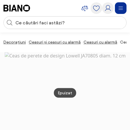
Sari peste navigare, accesează conținutul
Introducerea căutării
Sari peste conținut, mergi la subsol
Decorațiuni
Ceasuri și ceasuri cu alarmă
Ceasuri cu alarmă
Ceas 
Epuizat