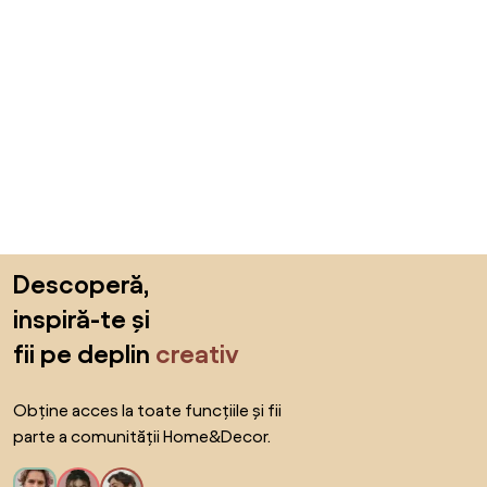
Sari peste subsol, revino la începutul paginii
Descoperă,
inspiră-te și
fii pe deplin
creativ
Obține acces la toate funcțiile și fii
parte a comunității Home&Decor.