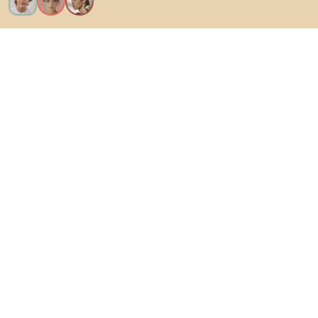
Vreau toate caracteristicile!
Despre Biano
Pentru utilizatori
Pentru magazine
Asigură-te că explorezi
Produse
Inspirații
AI designer