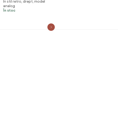
În stil retro, drept, model
Rectangular
analog
În stoc