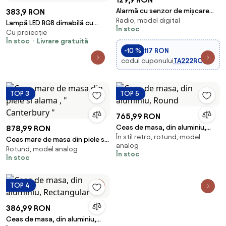
Alarmă cu senzor de mișcare
383,9 RON
Radio, model digital
fără fir 6xAA albă Nedis
Lampă LED RGB dimabilă cu
În stoc
ALRMMW20WT
Cu proiecție
ceas deșteptător și încărcare
În stoc
Livrare gratuită
Qi Immax 08986L 30W/230V
-10 %
117 RON
auriu
codul cuponului
TA222RO
TOP 3
TOP 5
765,99 RON
Ceas de masa, din aluminiu,
878,99 RON
În stil retro, rotund, model
Round
Ceas mare de masa din piele si
analog
Rotund, model analog
alama , " Canterbury "
În stoc
În stoc
TOP 4
386,99 RON
Ceas de masa, din aluminiu,