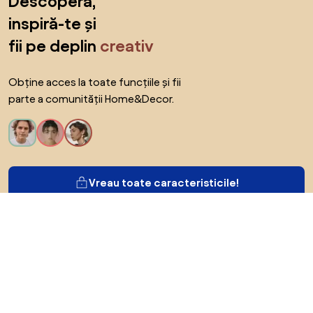
Descoperă,
inspiră-te și
fii pe deplin
creativ
Obține acces la toate funcțiile și fii
parte a comunității Home&Decor.
Vreau toate caracteristicile!
Despre Biano
Pentru utilizatori