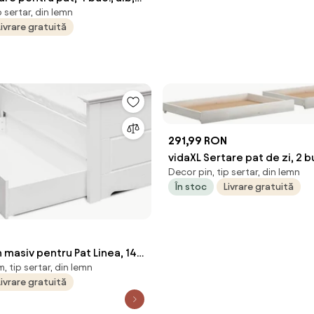
p sertar, din lemn
 de pin
Livrare gratuită
291,99 RON
vidaXL Sertare pat de zi, 2 bu
Decor pin, tip sertar, din lemn
lemn masiv de pin
În stoc
Livrare gratuită
 masiv pentru Pat Linea, 149
 tip sertar, din lemn
m
Livrare gratuită