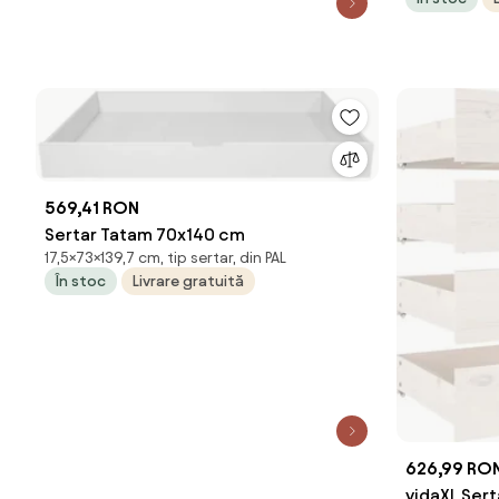
569,41 RON
Sertar Tatam 70x140 cm
17,5×73×139,7 cm, tip sertar, din PAL
În stoc
Livrare gratuită
626,99 RO
vidaXL Sert