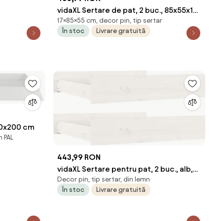
vidaXL Sertare de pat, 2 buc., 85x55x17
17×85×55 cm, decor pin, tip sertar
cm, alb, lemn masiv de pin
În stoc
Livrare gratuită
 90x200 cm
n PAL
443,99 RON
vidaXL Sertare pentru pat, 2 buc., alb,
Decor pin, tip sertar, din lemn
lemn masiv de pin
În stoc
Livrare gratuită