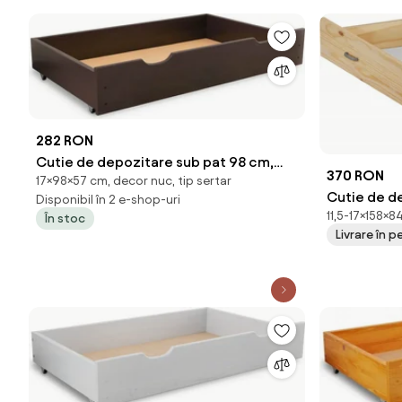
282 RON
Cutie de depozitare sub pat 98 cm,
370 RON
17×98×57 cm, decor nuc, tip sertar
nuc
Cutie de d
Disponibil în 2 e-shop-uri
11,5-17×158×8
CASUTA D3 
În stoc
Livrare în 