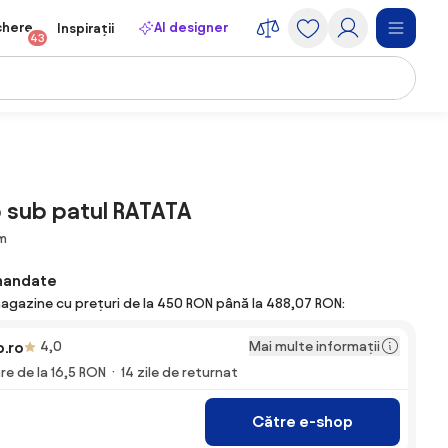
chere
AI designer
Inspirații
43
b sub patul RATATA
cm
mandate
magazine cu prețuri de la 450 RON până la 488,07 RON:
Mai multe informații
.ro
4,0
are de la 16,5 RON
14 zile de returnat
Către e-shop