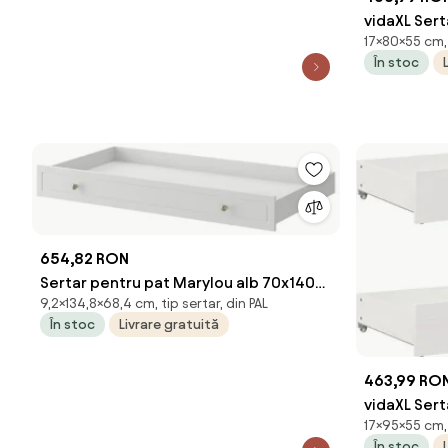
vidaXL Sert
17×80×55 cm, 
cm, alb, le
În stoc
654,82 RON
Sertar pentru pat Marylou alb 70x140
9,2×134,8×68,4 cm, tip sertar, din PAL
cm
În stoc
Livrare gratuită
463,99 RO
vidaXL Sert
17×95×55 cm, 
cm, alb, le
În stoc