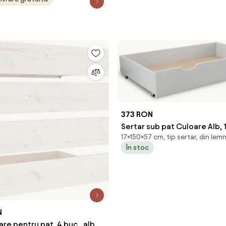
373 RON
Sertar sub pat Culoare Alb,
17×150×57 cm, tip sertar, din lem
În stoc
N
are pentru pat, 4 buc., alb,