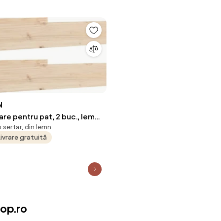
N
are pentru pat, 2 buc., lemn
p sertar, din lemn
in
Livrare gratuită
op.ro