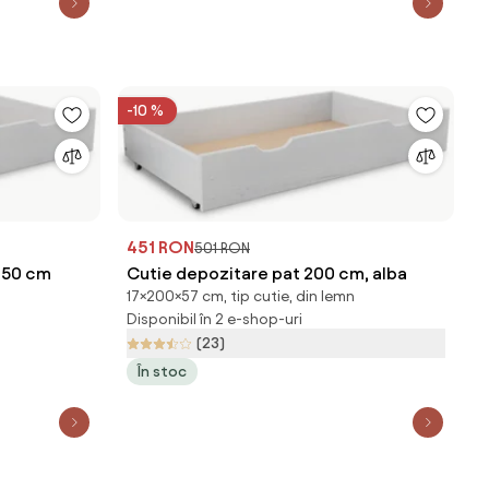
-10 %
451 RON
501 RON
 150 cm
Cutie depozitare pat 200 cm, alba
n
17×200×57 cm, tip cutie, din lemn
Disponibil în 2 e-shop-uri
(23)
În stoc