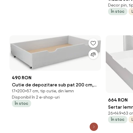
Decor pin, ti
lemn masiv
În stoc
490 RON
Cutie de depozitare sub pat 200 cm,
17×200×57 cm, tip cutie, din lemn
alba
Disponibil în 2 e-shop-uri
664 RON
În stoc
Sertar lemn
26×149×63 cm,
× 63 × 26 c
În stoc