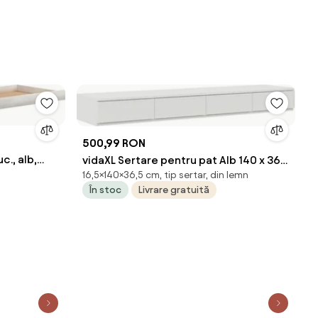
500,99 RON
c., alb,
vidaXL Sertare pentru pat Alb 140 x 36,5
16,5×140×36,5 cm, tip sertar, din lemn
x 16,5 cm Lemn compozit
În stoc
Livrare gratuită