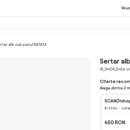
Vou
rtar alb sub patul RATATA
Sertar al
Dimensiuni
15,3×109,2×64 
Oferte reco
Alege dintre 2 
SCANDIshop
În stoc
Livr
450 RON