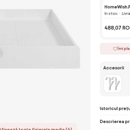
HomeWish.
În stoc
Livr
488,07 RO
Îmi pl
Accesorii
Istoricul prețu
Descrierea pr
Afișează toate fișierele media (6)