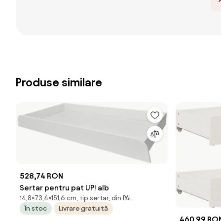
Produse similare
528,74 RON
Sertar pentru pat UP! alb
14,8×73,4×151,6 cm, tip sertar, din PAL
În stoc
Livrare gratuită
460,99 RO