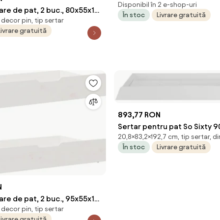
Disponibil în 2 e-shop-uri
are de pat, 2 buc., 80x55x17
În stoc
Livrare gratuită
decor pin, tip sertar
mn masiv de pin
Livrare gratuită
893,77 RON
Sertar pentru pat So Sixty
20,8×83,2×192,7 cm, tip sertar, di
În stoc
Livrare gratuită
N
are de pat, 2 buc., 95x55x17
decor pin, tip sertar
mn masiv de pin
Livrare gratuită