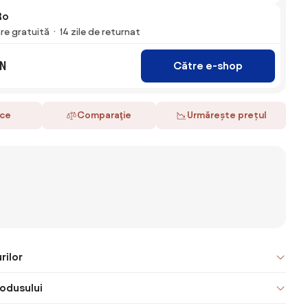
Ro
are gratuită
14 zile de returnat
N
Către e-shop
ace
Comparaţie
Urmărește prețul
rilor
odusului