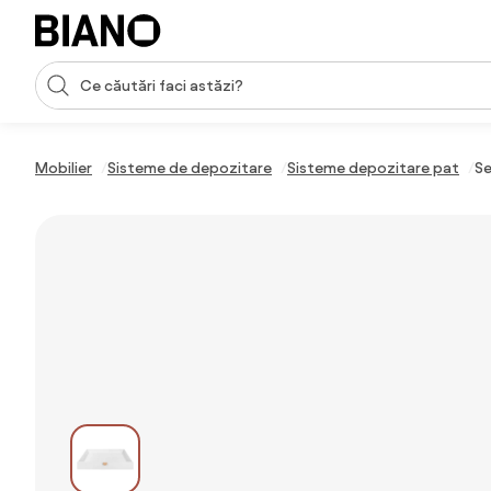
Sari peste navigare, accesează conținutul
Introducerea căutării
Sari peste conținut, mergi la subsol
Mobilier
Sisteme de depozitare
Sisteme depozitare pat
Se