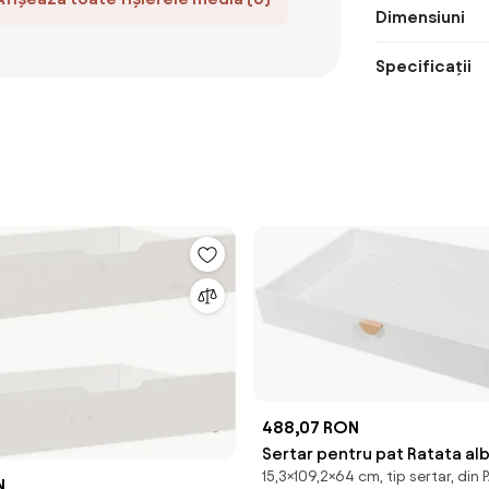
Dimensiuni
Specificații
488,07 RON
Sertar pentru pat Ratata al
15,3×109,2×64 cm, tip sertar, din 
N