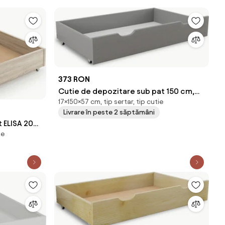
373 RON
Cutie de depozitare sub pat 150 cm,
17×150×57 cm, tip sertar, tip cutie
gri
Livrare în peste 2 săptămâni
 ELISA 200
ie