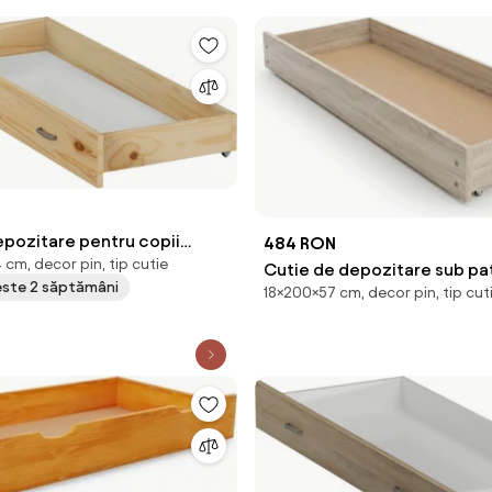
epozitare pentru copii
484 RON
4 cm, decor pin, tip cutie
pin
Cutie de depozitare sub pat
peste 2 săptămâni
18×200×57 cm, decor pin, tip cut
cm, stejar sonoma