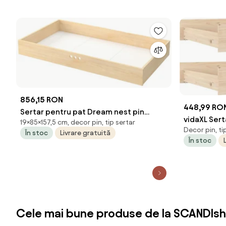
856,15 RON
448,99 RO
Sertar pentru pat Dream nest pin
vidaXL Sert
19×85×157,5 cm, decor pin, tip sertar
80x160 cm
Decor pin, ti
masiv de p
În stoc
Livrare gratuită
În stoc
Cele mai bune produse de la SCANDIsh