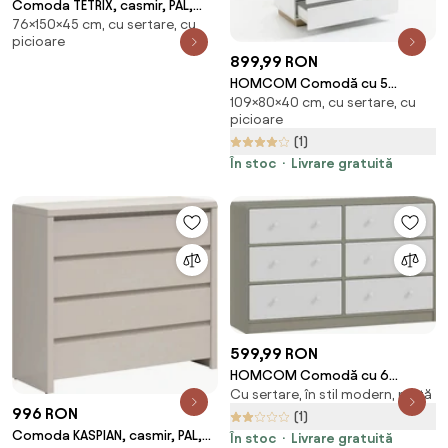
Comoda TETRIX, casmir, PAL,
76×150×45 cm, cu sertare, cu
150x45x76 cm
picioare
899,99 RON
HOMCOM Comodă cu 5
109×80×40 cm, cu sertare, cu
Sertare din Lemn, Comodă
picioare
pentru Dormitor cu Dispozitiv
(1)
Anti-Răsturnare, 80x40x109
cm, Alb | Aosom Romania
În stoc
Livrare gratuită
599,99 RON
HOMCOM Comodă cu 6
Cu sertare, în stil modern, mată
sertare pentru dormitor, alb și
996 RON
gri | Aosom Romania
(1)
Comoda KASPIAN, casmir, PAL,
În stoc
Livrare gratuită