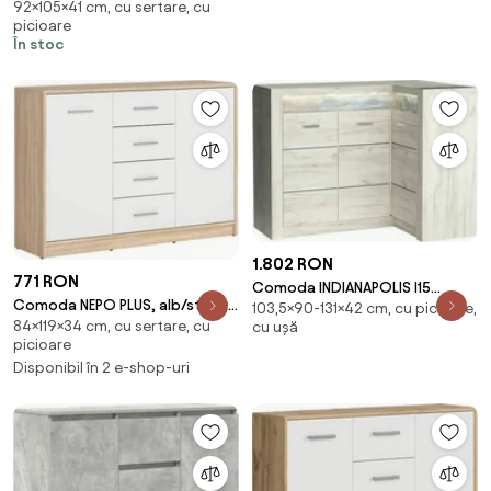
92×105×41 cm, cu sertare, cu
105x41x92 cm
picioare
În stoc
1.802 RON
771 RON
Comoda INDIANAPOLIS I15
Comoda NEPO PLUS, alb/stejar
103,5×90-131×42 cm, cu picioare,
dreapta, stejar craft alb, PAL
84×119×34 cm, cu sertare, cu
cu ușă
sonoma, PAL laminat, 119x34x84
laminat, cu 3 u
picioare
cm
Disponibil în 2 e-shop-uri