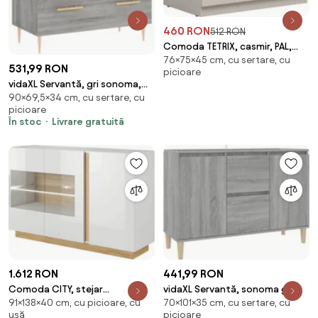
460 RON
512 RON
Comoda TETRIX, casmir, PAL,
76×75×45 cm, cu sertare, cu
75x45x76 cm
531,99 RON
picioare
vidaXL Servantă, gri sonoma,
90×69,5×34 cm, cu sertare, cu
69,5x34x90 cm, lemn compozit
picioare
În stoc
Livrare gratuită
1.612 RON
441,99 RON
Comoda CITY, stejar
vidaXL Servantă, sonoma gri,
91×138×40 cm, cu picioare, cu
70×101×35 cm, cu sertare, cu
grandson/alb lucios, PAL
101x35x70 cm, lemn prelucrat
ușă
picioare
melaminat/sticla, cu ilum