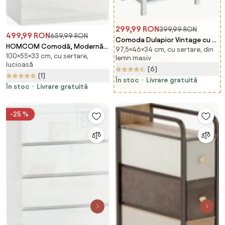
299,99 RON
399,99 RON
499,99 RON
659,99 RON
Comoda Dulapior Vintage cu 5
HOMCOM Comodă, Modernă
97,5×46×34 cm, cu sertare, din
Sertare Fantezie,
100×55×33 cm, cu sertare,
și Anti-răsturnare, Dulap de
lemn masiv
46x34x97.5cm HOMCOM |
lucioasă
Depozitare cu 5 Sertare din Pal
(6)
Aosom Romania
(1)
Melaminat, 55x33x100 cm, Alb
În stoc
Livrare gratuită
Lucios | Aosom Romania
În stoc
Livrare gratuită
-25 %