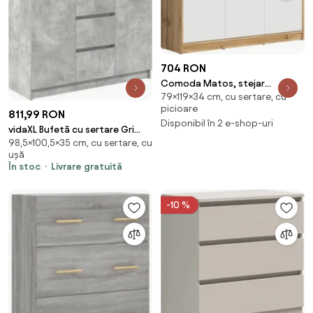
704 RON
Comoda Matos, stejar
79×119×34 cm, cu sertare, cu
wotan/alb, PAL, 119x34x79 cm
picioare
811,99 RON
Disponibil în 2 e-shop-uri
vidaXL Bufetă cu sertare Gri
98,5×100,5×35 cm, cu sertare, cu
beton 100,5x35x98,5 cm Lemn
ușă
prelucrat
În stoc
Livrare gratuită
-10 %