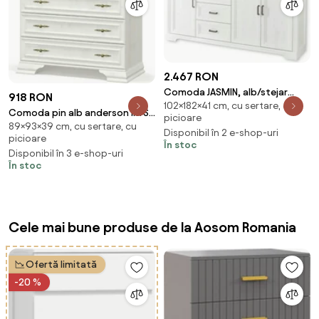
2.467 RON
Comoda JASMIN, alb/stejar
918 RON
102×182×41 cm, cu sertare, cu
artisan, PAL, cu 3 usi si 4
Comoda pin alb anderson IRYS,
picioare
sertare, 182x41x
89×93×39 cm, cu sertare, cu
PAL laminat, cu 4 sertare,
Disponibil în 2 e-shop-uri
picioare
93x39x89 cm
În stoc
Disponibil în 3 e-shop-uri
În stoc
Cele mai bune produse de la Aosom Romania
Ofertă limitată
-20 %