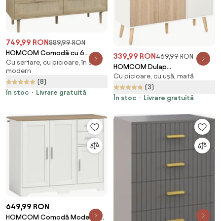
749,99 RON
889,99 RON
HOMCOM Comodă cu 6
339,99 RON
469,99 RON
Cu sertare, cu picioare, în stil
sertare, sertar de depozitare
HOMCOM Dulap
modern
înalt | Aosom Romania
Cu picioare, cu ușă, mată
Multifuncțional cu Sertar și Uși,
(8)
Stil Nordic, pentru Dormitor
(3)
În stoc
Livrare gratuită
sau Living, Alb și Culoare Lemn |
În stoc
Livrare gratuită
Aosom Romania
649,99 RON
HOMCOM Comodă Modernă