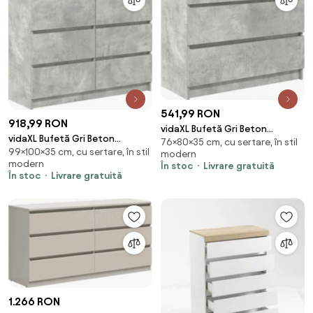
541,99 RON
918,99 RON
vidaXL Bufetă Gri Beton
vidaXL Bufetă Gri Beton
76×80×35 cm, cu sertare, în stil
80x35x76 cm Lemn prelucrat
99×100×35 cm, cu sertare, în stil
100x35x99 cm Lemn prelucrat
modern
modern
În stoc
Livrare gratuită
În stoc
Livrare gratuită
1.266 RON