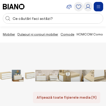
Sari peste navigare, accesează conținutul
Introducerea căutării
Sari peste conținut, mergi la subsol
Mobilier
Dulapuri și corpuri mobilier
Comode
HOMCOM Comoda cu 
Afișează toate fișierele media (9)