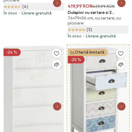
picioare
sertare, natural | Aosom
419,99 RON
439,99 RON
(4)
Romania
Dulapior cu sertare si 2
În stoc
Livrare gratuită
74×79×36 cm, cu sertare, cu
Dulapioare cu polite reglabile,
picioare
Deschidere prin Presiune
(3)
79x36x74cm HOMCOM |
Aosom Romania
În stoc
Livrare gratuită
-24 %
Ofertă limitată
-25 %