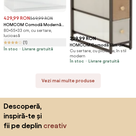
429,99 RON
569,99 RON
HOMCOM Comodă Modernă
80×55×33 cm, cu sertare,
cu 4 Sertare Anti-Răsturnare,
lucioasă
Comodă din Pal Melaminat,
329,99 RON
(1)
55x33x80 cm, Alb Lucios |
HOMCOM Comodă Slim din
Aosom Romania
În stoc
Livrare gratuită
Cu sertare, cu picioare, în stil
Material Textil cu 4 Sertare
modern
Pliabile, Mobil Compact din
În stoc
Livrare gratuită
Oțel pentru Dormitor, Baie și
Living, 20x47x84,5 cm,
Multicolor | Aosom Romania
Vezi mai multe produse
Sari peste subsol, revino la începutul paginii
Descoperă,
inspiră-te și
fii pe deplin
creativ