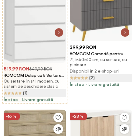
399,99 RON
HOMCOM Comodă pentru
71,5×60×40 cm, cu sertare, cu
Dormitor, Dulap Modern cu 3
picioare
Sertare, Sertar de Depozitare
519,99 RON
649,99 RON
Disponibil în 2 e-shop-uri
cu Picioare din Aluminiu,
HOMCOM Dulap cu 5 Sertare
(2)
60x40x71.5 cm, Gri Închis
Cu sertare, în stil modern, cu
pentru Dormitor, Dulap
În stoc
Livrare gratuită
sistem de deschidere clasic
Depozitare cu Glisiere Metalice
(1)
și Canelură, Cufăr Alb, Ideal
pentru Spațiu și Stil | Aosom
În stoc
Livrare gratuită
România
-16 %
-28 %