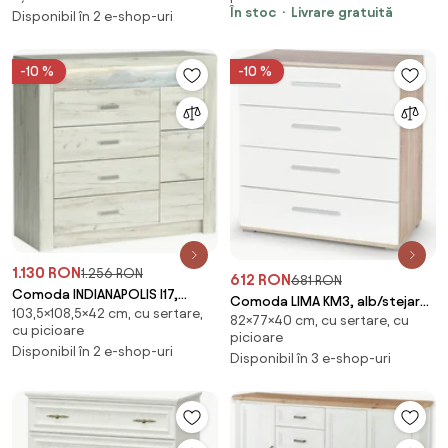
În stoc
Livrare gratuită
Disponibil în 2 e-shop-uri
-10 %
-10 %
1.130 RON
1.256 RON
612 RON
681 RON
Comoda INDIANAPOLIS I17,
Comoda LIMA KM3, alb/stejar
103,5×108,5×42 cm, cu sertare,
stejar craft alb, PAL laminat, cu
82×77×40 cm, cu sertare, cu
sonoma, PAL, 77x40x82 cm
cu picioare
4 sertare,
picioare
Disponibil în 2 e-shop-uri
Disponibil în 3 e-shop-uri