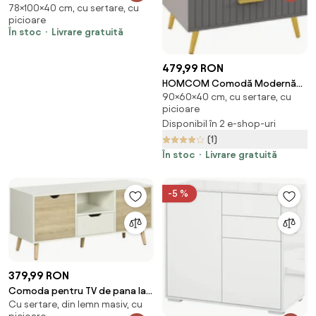
78×100×40 cm, cu sertare, cu
din Lemn cu 2 Sertare și 2
picioare
Dulapuri, 100x40x78 cm, Alb și
În stoc
Livrare gratuită
Culoare Lemn | Aosom Romania
479,99 RON
HOMCOM Comodă Modernă
90×60×40 cm, cu sertare, cu
cu 4 Sertare, Unitate Sertar
picioare
Depozitare cu Picioare din
Disponibil în 2 e-shop-uri
Aluminiu, 60x40x90 cm, Gri
(1)
Închis
În stoc
Livrare gratuită
-5 %
379,99 RON
Comoda pentru TV de pana la
Cu sertare, din lemn masiv, cu
50 inch HOMCOM cu dulapuri si