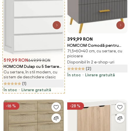
399,99 RON
HOMCOM Comodă pentru
71,5×60×40 cm, cu sertare, cu
Dormitor, Dulap Modern cu 3
picioare
Sertare, Sertar de Depozitare
519,99 RON
649,99 RON
Disponibil în 2 e-shop-uri
cu Picioare din Aluminiu,
HOMCOM Dulap cu 5 Sertare
(2)
60x40x71.5 cm, Gri Închis
Cu sertare, în stil modern, cu
pentru Dormitor, Dulap
În stoc
Livrare gratuită
sistem de deschidere clasic
Depozitare cu Glisiere Metalice
(1)
și Canelură, Cufăr Alb, Ideal
pentru Spațiu și Stil | Aosom
În stoc
Livrare gratuită
România
-16 %
-28 %