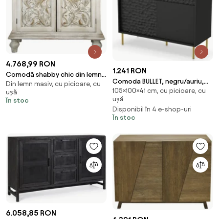
4.768,99 RON
1.241 RON
Comodă shabby chic din lemn,
Comoda BULLET, negru/auriu,
Din lemn masiv, cu picioare, cu
alb antichizat, cu detalii
105×100×41 cm, cu picioare, cu
PAL laminat, 100x41x105 cm
ușă
sculptate manual, „Fleur de Lys”
ușă
În stoc
Disponibil în 4 e-shop-uri
În stoc
6.058,85 RON