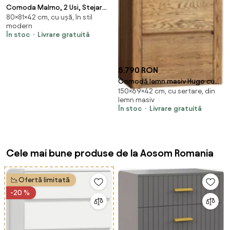
Comoda Malmo, 2 Usi, Stejar
80×81×42 cm, cu ușă, în stil
Artisan/Argila, 81 x 42 x 80 cm
modern
În stoc
Livrare gratuită
5.790 RON
Comodă lemn masiv Hugo cu
150×69×42 cm, cu sertare, din
sertare Stejar Închis, 69 × 42 ×
lemn masiv
150 cm
În stoc
Livrare gratuită
Cele mai bune produse de la Aosom Romania
Ofertă limitată
-20 %