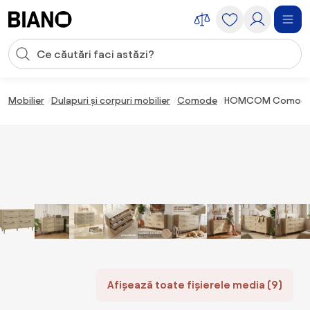
Sari peste navigare, accesează conținutul
Introducerea căutării
Sari peste conținut, mergi la subsol
Mobilier
Dulapuri și corpuri mobilier
Comode
HOMCOM Comodă cu 
Afișează toate fișierele media (9)