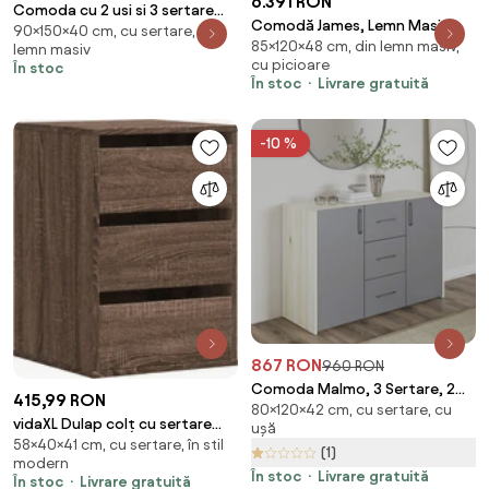
6.391 RON
Comoda cu 2 usi si 3 sertare
Comodă James, Lemn Masiv
90×150×40 cm, cu sertare, din
Weston Bizzotto
85×120×48 cm, din lemn masiv,
Stejar, 120x48x85cm
lemn masiv
cu picioare
În stoc
În stoc
Livrare gratuită
-10 %
867 RON
960 RON
Comoda Malmo, 3 Sertare, 2
415,99 RON
80×120×42 cm, cu sertare, cu
Usi, Stejar Alb/Antracit, 120 x 42
vidaXL Dulap colț cu sertare
ușă
x 80 cm
58×40×41 cm, cu sertare, în stil
stejar maro 40x41x58 cm lemn
(1)
modern
prelucrat
În stoc
Livrare gratuită
În stoc
Livrare gratuită