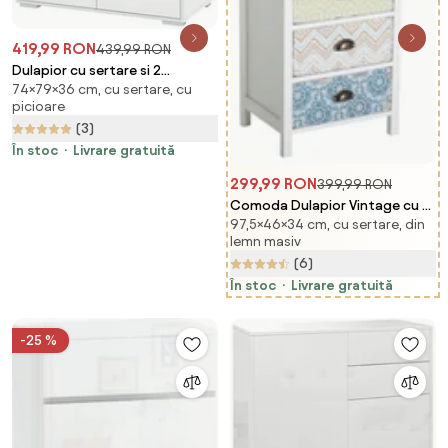
419,99 RON
439,99 RON
Dulapior cu sertare si 2
74×79×36 cm, cu sertare, cu
Dulapioare cu polite reglabile,
picioare
Deschidere prin Presiune
(3)
79x36x74cm HOMCOM |
Aosom Romania
În stoc
Livrare gratuită
299,99 RON
399,99 RON
Comoda Dulapior Vintage cu 5
97,5×46×34 cm, cu sertare, din
Sertare Fantezie,
lemn masiv
46x34x97.5cm HOMCOM |
(6)
Aosom Romania
În stoc
Livrare gratuită
-25 %