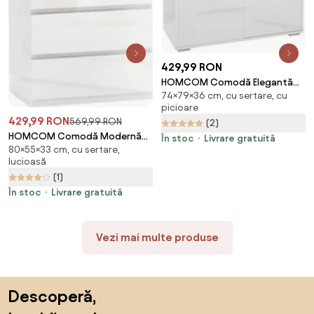
429,99 RON
HOMCOM Comodă Elegantă
74×79×36 cm, cu sertare, cu
cu Deschidere Touch, 2
picioare
Dulapuri și 2 Sertare, pentru
429,99 RON
569,99 RON
(2)
Living și Dormitor, 79x36x74cm,
HOMCOM Comodă Modernă
Alb Lucios | Aosom Romania
În stoc
Livrare gratuită
80×55×33 cm, cu sertare,
cu 4 Sertare Anti-Răsturnare,
lucioasă
Comodă din Pal Melaminat,
(1)
55x33x80 cm, Alb Lucios |
Aosom Romania
În stoc
Livrare gratuită
Vezi mai multe produse
Sari peste subsol, revino la începutul paginii
Descoperă,