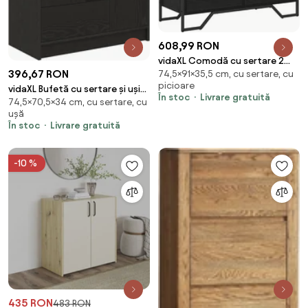
608,99 RON
vidaXL Comodă cu sertare 2
396,67 RON
74,5×91×35,5 cm, cu sertare, cu
pcs Stejar Negru 91 x 35,5 x 74,5
picioare
cm
vidaXL Bufetă cu sertare și uși
În stoc
Livrare gratuită
74,5×70,5×34 cm, cu sertare, cu
Stejar negru 70,5x34x74,5 cm
ușă
În stoc
Livrare gratuită
-10 %
435 RON
483 RON