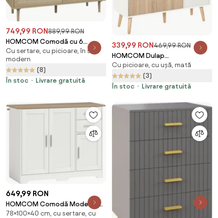
749,99 RON
889,99 RON
HOMCOM Comodă cu 6
339,99 RON
469,99 RON
Cu sertare, cu picioare, în stil
sertare, sertar de depozitare
HOMCOM Dulap
modern
înalt | Aosom Romania
Cu picioare, cu ușă, mată
Multifuncțional cu Sertar și Uși,
(8)
Stil Nordic, pentru Dormitor
(3)
În stoc
Livrare gratuită
sau Living, Alb și Culoare Lemn |
În stoc
Livrare gratuită
Aosom Romania
649,99 RON
HOMCOM Comodă Modernă
78×100×40 cm, cu sertare, cu
din Lemn cu 2 Sertare și 2