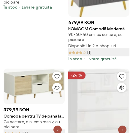
picioare
Dulapuri, 100x40x78 cm, Alb și
În stoc
Livrare gratuită
Culoare Lemn | Aosom Romania
479,99 RON
HOMCOM Comodă Modernă
90×60×40 cm, cu sertare, cu
cu 4 Sertare, Unitate Sertar
picioare
Depozitare cu Picioare din
Disponibil în 2 e-shop-uri
Aluminiu, 60x40x90 cm, Gri
(1)
Închis
În stoc
Livrare gratuită
-24 %
379,99 RON
Comoda pentru TV de pana la
Cu sertare, din lemn masiv, cu
50 inch HOMCOM cu dulapuri si
picioare
sertare, natural | Aosom