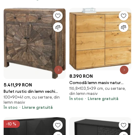
8.390 RON
Comodă lemn masiv natur
5.411,99 RON
116,8×103,5×39 cm, cu sertare,
Siena Stejar, 103.5 × 116.8 × 39
Bufet rustic din lemn vechi
din lemn masiv
cm
100×90×41 cm, cu sertare, din
reciclat, 2 uși cu decor solar
În stoc
Livrare gratuită
lemn masiv
sculptat, 2 sertare, 90 cm,
În stoc
Livrare gratuită
„Grimaud"
-10 %