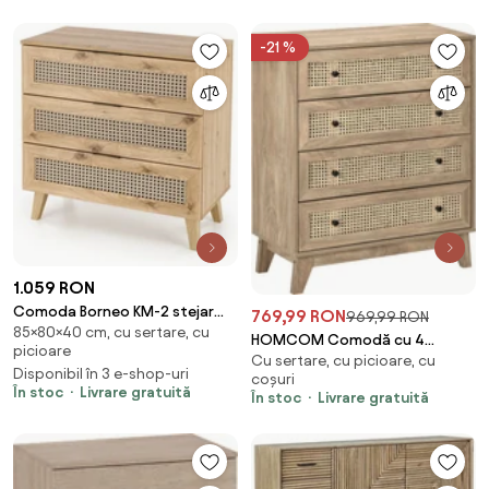
-21 %
1.059 RON
Comoda Borneo KM-2 stejar
769,99 RON
969,99 RON
85×80×40 cm, cu sertare, cu
artizan/negru L80 cm
HOMCOM Comodă cu 4
picioare
Cu sertare, cu picioare, cu
Sertare Stil Boho din Ratan
Disponibil în 3 e-shop-uri
coșuri
80x35x95 cm Lemn Natural |
În stoc
Livrare gratuită
În stoc
Livrare gratuită
Aosom Romania