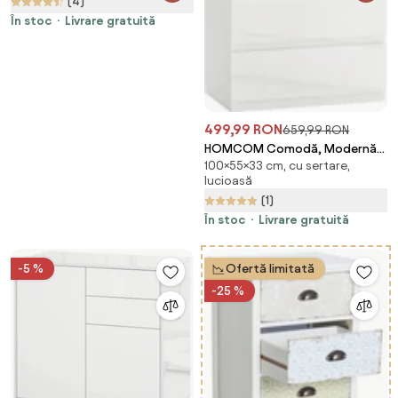
(4)
Romania
În stoc
Livrare gratuită
499,99 RON
659,99 RON
HOMCOM Comodă, Modernă
100×55×33 cm, cu sertare,
și Anti-răsturnare, Dulap de
lucioasă
Depozitare cu 5 Sertare din Pal
(1)
Melaminat, 55x33x100 cm, Alb
Lucios | Aosom Romania
În stoc
Livrare gratuită
-5 %
Ofertă limitată
-25 %