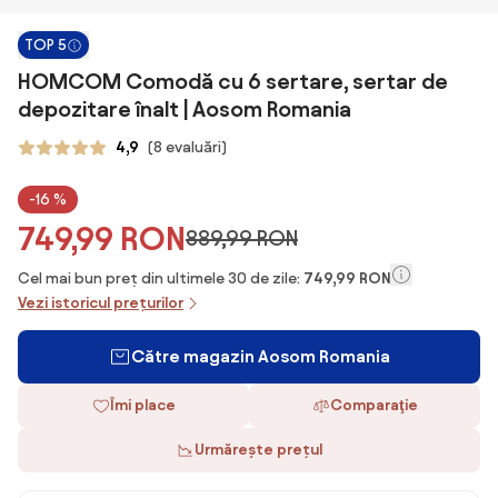
TOP 5
HOMCOM Comodă cu 6 sertare, sertar de
depozitare înalt | Aosom Romania
4,9
(8 evaluări)
-16 %
749,99 RON
889,99 RON
Cel mai bun preț din ultimele 30 de zile:
749,99 RON
Vezi istoricul prețurilor
Către magazin Aosom Romania
Îmi place
Comparaţie
Urmărește prețul