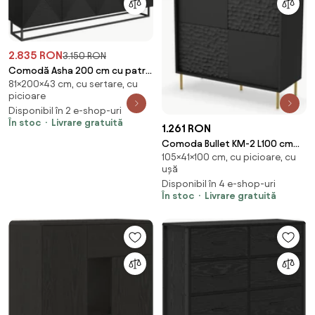
2.835 RON
3.150 RON
Comodă Asha 200 cm cu patru
81×200×43 cm, cu sertare, cu
uși - negru mat / cadru negru
picioare
Disponibil în 2 e-shop-uri
În stoc
Livrare gratuită
1.261 RON
Comoda Bullet KM-2 L100 cm
105×41×100 cm, cu picioare, cu
negru/auriu
ușă
Disponibil în 4 e-shop-uri
În stoc
Livrare gratuită