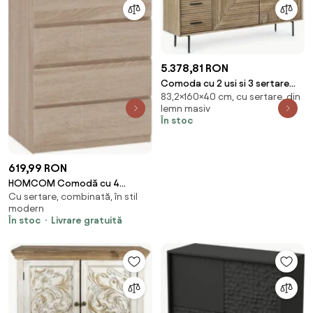
5.378,81 RON
Comoda cu 2 usi si 3 sertare
83,2×160×40 cm, cu sertare, din
Darsey Bizzotto
lemn masiv
În stoc
619,99 RON
HOMCOM Comodă cu 4
Cu sertare, combinată, în stil
Sertare, Dulap Înalt pentru
modern
Dormitor, Comodă cu Sertare
În stoc
Livrare gratuită
cu Ghidaje Metalice și Mânere
Scanalate, Alb | Aosom Romania