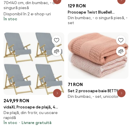
70×140 cm, din bumbac, - o
100% bumbac
129 RON
singură piesă
Prosoape Twist BlueBell
Disponibil în 2 e-shop-uri
Din bumbac, - o singură piesă, -
500GSM
În stoc
set
71 RON
Set 2 prosoape baie BETTY,
Din bumbac, - set, unicolor
somon, bumbac, 40x60 cm
249,99 RON
vidaXL Prosoape de plajă, 4
De plajă, din frotir, cu uscare
buc., gri, 60x135 cm, textil 400
rapidă
GSM
În stoc
Livrare gratuită