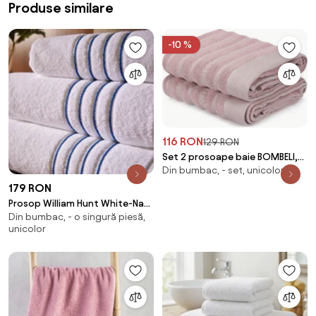
Produse similare
-10 %
116 RON
129 RON
Set 2 prosoape baie BOMBELI,
Din bumbac, - set, unicolor
roz, bumbac, 50x90 cm
179 RON
Prosop William Hunt White-Navy
Din bumbac, - o singură piesă,
600GSM
unicolor