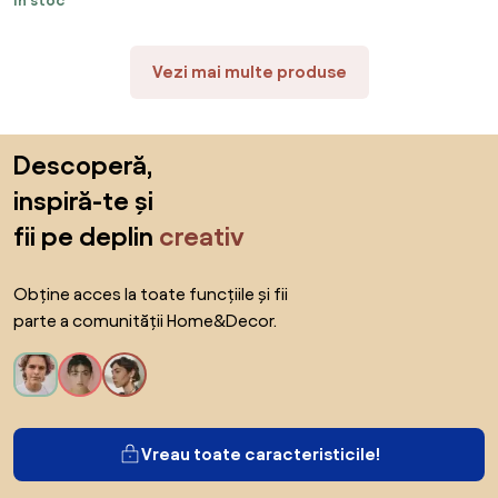
În stoc
Vezi mai multe produse
Sari peste subsol, revino la începutul paginii
Descoperă,
inspiră-te și
fii pe deplin
creativ
Obține acces la toate funcțiile și fii
parte a comunității Home&Decor.
Vreau toate caracteristicile!