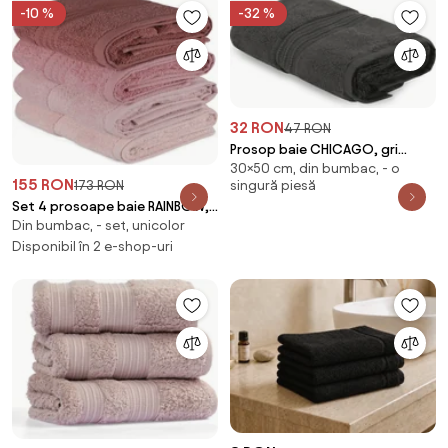
-10 %
-32 %
32 RON
47 RON
Prosop baie CHICAGO, gri
30×50 cm, din bumbac, - o
antracit, bumbac, 30x50 cm
155 RON
173 RON
singură piesă
Set 4 prosoape baie RAINBOW,
Din bumbac, - set, unicolor
roz, bumbac, 50x90 cm
Disponibil în 2 e-shop-uri