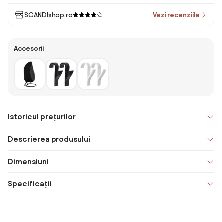
SCANDIshop.ro
Vezi recenziile
Accesorii
Istoricul prețurilor
Descrierea produsului
Dimensiuni
Specificații