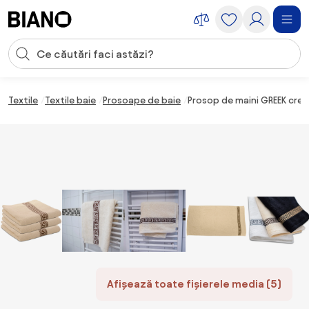
Sari peste navigare, accesează conținutul
Introducerea căutării
Sari peste conținut, mergi la subsol
Textile
Textile baie
Prosoape de baie
Prosop de maini GREEK cre
Afișează toate fișierele media (5)