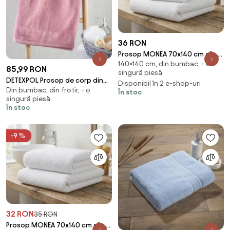
36 RON
Prosop MONEA 70x140 cm alb,
140×140 cm, din bumbac, - o
100% bumbac
85,99 RON
singură piesă
DETEXPOL Prosop de corp din
Disponibil în 2 e-shop-uri
Din bumbac, din frotir, - o
frotir VITO, roz, 70 x 140 cm
În stoc
singură piesă
În stoc
-9 %
32 RON
35 RON
Prosop MONEA 70x140 cm alb,