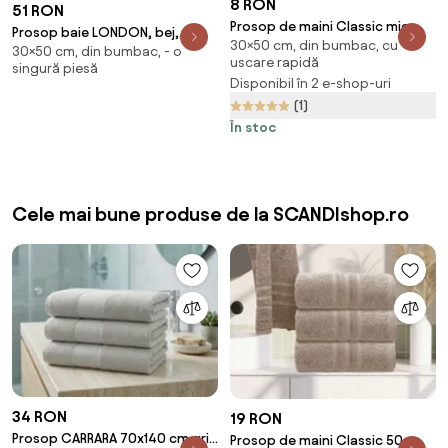
8 RON
51 RON
Prosop de maini Classic mic
Prosop baie LONDON, bej,
30×50 cm, din bumbac, cu
30x50 cm negru, 100% bumbac
30×50 cm, din bumbac, - o
bumbac, 30x50 cm
uscare rapidă
singură piesă
Disponibil în 2 e-shop-uri
(1)
În stoc
Cele mai bune produse de la SCANDIshop.ro
34 RON
19 RON
Prosop CARRARA 70x140 cm gri
Prosop de maini Classic 50 x