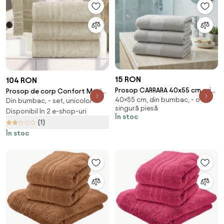
15 RON
104 RON
Prosop CARRARA 40x55 cm gri
Prosop de corp Confort Maxi
40×55 cm, din bumbac, - o
deschis, 100% bumbac
Din bumbac, - set, unicolor
crem 100 x 200 cm, 100%
singură piesă
bumbac
Disponibil în 2 e-shop-uri
În stoc
(1)
În stoc