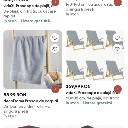
140×140 cm, cu uscare rapidă, -
SWIFTURA 70x140 cm albastru,
vidaXL Prosoape de plajă, 6
o singură piesă
100% microfibra
De plajă, din frotir, cu uscare
buc., antracit, 60x135 cm, textil
În stoc
rapidă
400 GSM
În stoc
Livrare gratuită
369,99 RON
vidaXL Prosoape de plajă 6 buc.
85,99 RON
60×135 cm, de plajă, din frotir
gri 60x135 cm textil 400 GSM
decoDoma Prosop de corp din
În stoc
Livrare gratuită
Din bumbac, din frotir, - o
frotir VITO, gri, 70 x 140 cm
singură piesă
În stoc