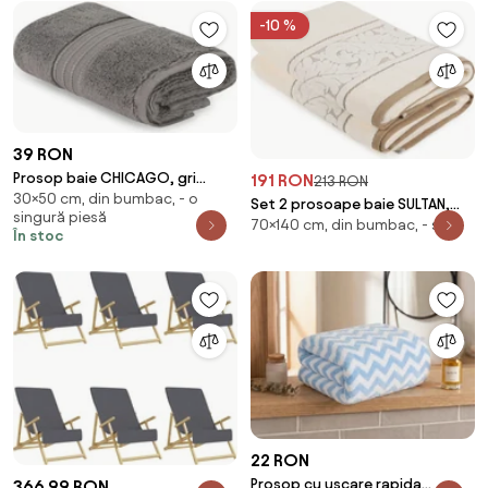
-10 %
39 RON
Prosop baie CHICAGO, gri
191 RON
213 RON
30×50 cm, din bumbac, - o
inchis, bumbac, 30x50 cm
Set 2 prosoape baie SULTAN,
singură piesă
70×140 cm, din bumbac, - set
crem, bumbac, 70x140 cm
În stoc
22 RON
Prosop cu uscare rapida
366,99 RON