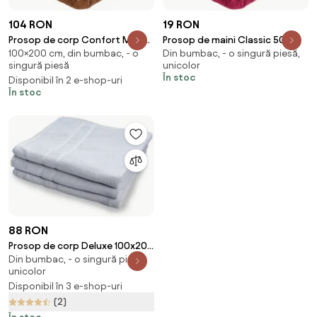
104 RON
19 RON
Prosop de corp Confort Maxi
Prosop de maini Classic 50 x
100×200 cm, din bumbac, - o
Din bumbac, - o singură piesă,
maro 100 x 200 cm, 100%
100 cm purpuriu, 100% bumbac
singură piesă
unicolor
bumbac
În stoc
Disponibil în 2 e-shop-uri
În stoc
88 RON
Prosop de corp Deluxe 100x200
Din bumbac, - o singură piesă,
cm alb, 100% bumbac
unicolor
Disponibil în 3 e-shop-uri
(2)