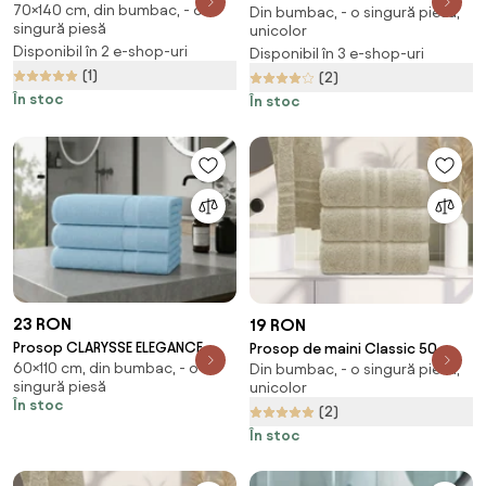
70×140 cm, din bumbac, - o
deschis, 100% bumbac
Din bumbac, - o singură piesă,
100 cm bej, 100% bumbac
singură piesă
unicolor
Disponibil în 2 e-shop-uri
Disponibil în 3 e-shop-uri
(1)
(2)
În stoc
În stoc
23 RON
19 RON
Prosop CLARYSSE ELEGANCE
Prosop de maini Classic 50 x
60×110 cm, din bumbac, - o
60x110 cm albastru deschis,
Din bumbac, - o singură piesă,
100 cm crem, 100% bumbac
singură piesă
unicolor
100% bumbac
În stoc
(2)
În stoc