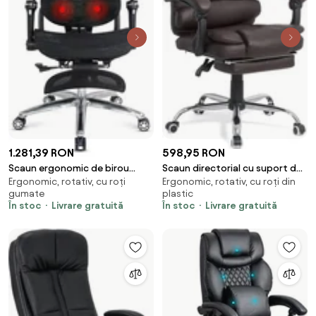
1.281,39 RON
598,95 RON
Scaun ergonomic de birou
Scaun directorial cu suport de
Ergonomic, rotativ, cu roți
Ergonomic, rotativ, cu roți din
negru rezistent 150 kg din mesh
picioareOFF 418 maro
gumate
plastic
cu suport lombar cu masaj și
În stoc
Livrare gratuită
În stoc
Livrare gratuită
încălzire SYYT 9521