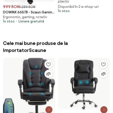
plastic
999 RON
Disponibil în 2 e-shop-uri
1.289 RON
În stoc
DOWINX 6657B - Scaun Gaming
Ergonomic, gaming, rotativ
Ergonomic, Masaj in perna
În stoc
Livrare gratuită
lombara, Șezut cu Arcuri
Metalice și Spumă, Cotiere 4D,
Suport pentru picioare,
Rabatabil, Rezistent 136 kg,
Cele mai bune produse de la
Material textil, Alb
ImportatorScaune