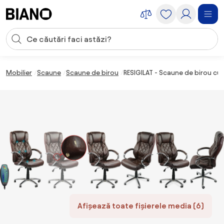
Sari peste navigare, accesează conținutul
Introducerea căutării
Sari peste conținut, mergi la subsol
Mobilier
Scaune
Scaune de birou
RESIGILAT - Scaune de birou cu
Afișează toate fișierele media (6)