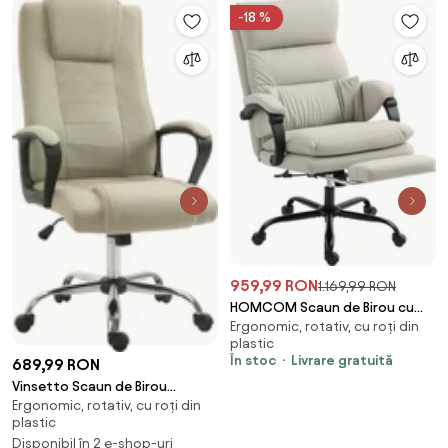
-18 %
959,99 RON
1.169,99 RON
HOMCOM Scaun de Birou cu
Ergonomic, rotativ, cu roți din
Masaj la 6 Puncte și Funcție de
plastic
Încălzire, Reglabil 135° din Piele
În stoc
Livrare gratuită
689,99 RON
PU cu Suport pentru Picioare,
Vinsetto Scaun de Birou
Brațe Tapițate, Înălțime
Ergonomic, rotativ, cu roți din
Ergonomic, Rotativ și Înclinabil,
Reglabilă, Spătar Înalt, Gri
plastic
din Țesătură cu Aspect de In,
Deschis | Aosom Romania
Disponibil în 2 e-shop-uri
cu Tetieră, Bej | Aosom Romania