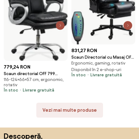
831,27 RON
Scaun Directorial cu Masaj OFF
Ergonomic, gaming, rotativ
935 Negru
779,24 RON
Disponibil în 2 e-shop-uri
Scaun directorial OFF 799
În stoc
Livrare gratuită
116-124×66×57 cm, ergonomic,
negru, rezistent 200 kg
rotativ
În stoc
Livrare gratuită
Vezi mai multe produse
Sari peste subsol, revino la începutul paginii
Descoperă,