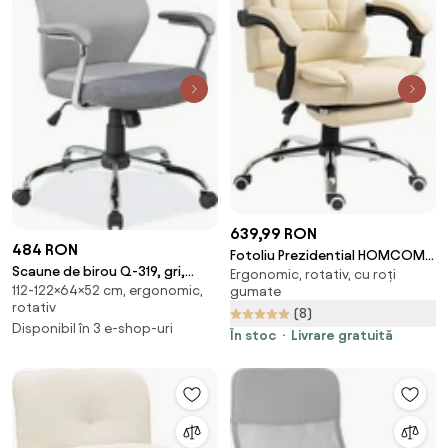
639,99 RON
484 RON
Fotoliu Prezidential HOMCOM
Scaune de birou Q-319, gri,
Ergonomic, rotativ, cu roți
din Piele artificiala Alb, Scaun
112-122×64×52 cm, ergonomic,
stofa/metal, 64x52x112/122 cm
gumate
de Birou Reglabil cu Spatar
rotativ
(8)
Rabatabil la 145° | Aosom
Disponibil în 3 e-shop-uri
Romania
În stoc
Livrare gratuită