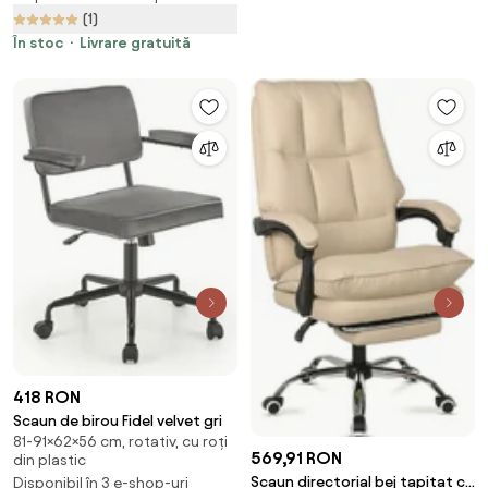
(1)
În stoc
Livrare gratuită
418 RON
Scaun de birou Fidel velvet gri
81-91×62×56 cm, rotativ, cu roți
569,91 RON
din plastic
Scaun directorial bej tapitat cu
Disponibil în 3 e-shop-uri