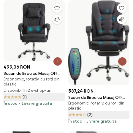
499,06 RON
Scaun de Birou cu Masaj OFF
Ergonomic, rotativ, cu roți din
936 Negru
plastic
Disponibil în 2 e-shop-uri
537,24 RON
(1)
Scaun de Birou cu Masaj OFF
Ergonomic, rotativ, cu roți din
4181M Negru — Spătar
În stoc
Livrare gratuită
plastic
Rabatabil și Suport Picioare
(2)
În stoc
Livrare gratuită