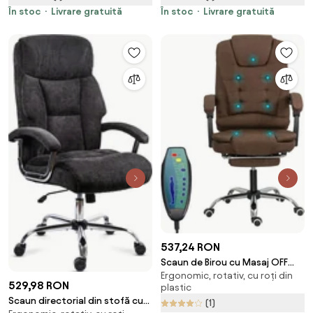
În stoc
Livrare gratuită
În stoc
Livrare gratuită
537,24 RON
Scaun de Birou cu Masaj OFF
Ergonomic, rotativ, cu roți din
4181M Maro — Spătar Rabatabil
529,98 RON
plastic
și Suport Picioare
Scaun directorial din stofă cu
(1)