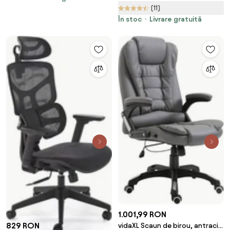
(11)
masaj si incalzire, 67L x 74P x
107-116Acm, negru | Aosom
În stoc
Livrare gratuită
Romania
1.001,99 RON
829 RON
vidaXL Scaun de birou, antracit,