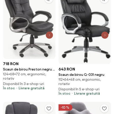
718 RON
643 RON
Scaun de birou Preston negru -
124×68×72 cm, ergonomic,
H124 cm
Scaun de birou Q-031 negru
rotativ
112×64×48 cm, ergonomic,
rotativ
Disponibil în 3 e-shop-uri
În stoc
Livrare gratuită
Disponibil în 5 e-shop-uri
În stoc
Livrare gratuită
-10 %