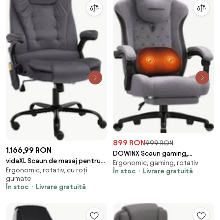
899 RON
999 RON
1.166,99 RON
DOWINX Scaun gaming,
vidaXL Scaun de masaj pentru
Ergonomic, gaming, rotativ
ergonomic, Incalzire si Masaj cu
Ergonomic, rotativ, cu roți
birou, gri închis, catifea
În stoc
Livrare gratuită
Role in perna lombara, Șezut cu
gumate
Arcuri Metalice și Spumă,
În stoc
Livrare gratuită
rabatabil 90°-135°, Suport
picioare, rezistent 150 kg,
material textil, Gri