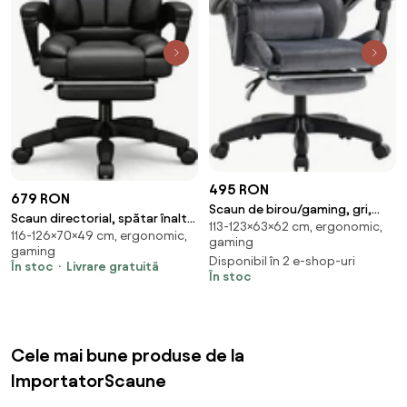
495 RON
679 RON
Scaun de birou/gaming, gri,
Scaun directorial, spătar înalt,
113-123×63×62 cm, ergonomic,
LOPES
116-126×70×49 cm, ergonomic,
tetiera reglabilă, pivotant
gaming
gaming
360°, suport picioare, piele PU,
Disponibil în 2 e-shop-uri
În stoc
Livrare gratuită
Negru
În stoc
Cele mai bune produse de la
ImportatorScaune