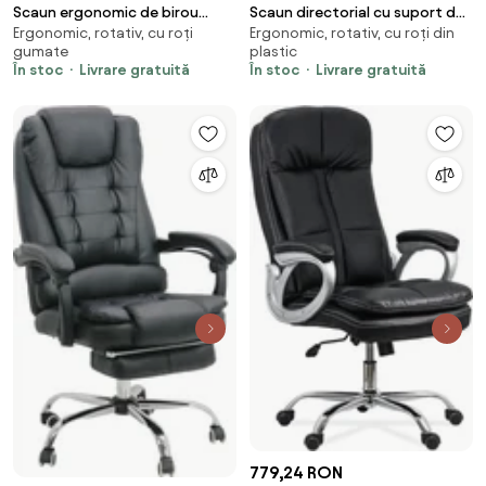
Scaun ergonomic de birou
Scaun directorial cu suport de
Ergonomic, rotativ, cu roți
Ergonomic, rotativ, cu roți din
negru rezistent 150 kg din mesh
picioareOFF 418 maro
gumate
plastic
cu suport lombar cu masaj și
În stoc
Livrare gratuită
În stoc
Livrare gratuită
încălzire SYYT 9521
779,24 RON