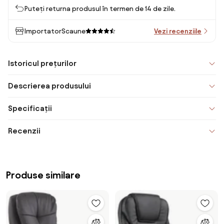
Puteți returna produsul în termen de 14 de zile.
ImportatorScaune
Vezi recenziile
Istoricul prețurilor
Descrierea produsului
Specificații
Recenzii
Produse similare