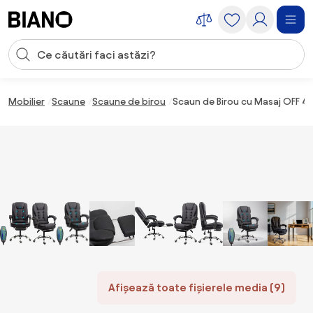
Sari peste navigare, accesează conținutul
Introducerea căutării
Sari peste conținut, mergi la subsol
Mobilier
Scaune
Scaune de birou
Scaun de Birou cu Masaj OFF 41
Afișează toate fișierele media (9)