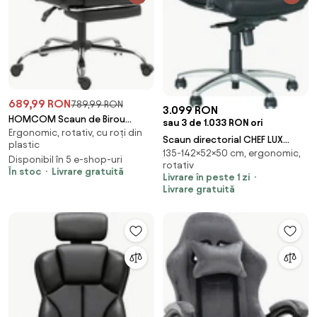
689,99 RON
789,99 RON
3.099 RON
HOMCOM Scaun de Birou
sau 3 de 1.033 RON ori
Ergonomic, rotativ, cu roți din
Reclinabil la 155° cu Suport
Scaun directorial CHEF LUX
plastic
pentru Picioare, Dublă
135-142×52×50 cm, ergonomic,
STEEL CHROME, Negru piele
Disponibil în 5 e-shop-uri
Îmbunătățire și Tapițerie din
rotativ
naturala
În stoc
Livrare gratuită
Piele Ecologică, Negru | Aosom
Livrare în peste 1 zi
Livrare gratuită
Romania