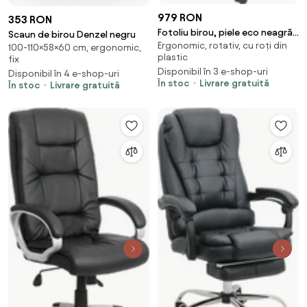
979 RON
353 RON
Fotoliu birou, piele eco neagră,
Scaun de birou Denzel negru
Ergonomic, rotativ, cu roți din
ROTAR
100-110×58×60 cm, ergonomic,
plastic
fix
Disponibil în 3 e-shop-uri
Disponibil în 4 e-shop-uri
În stoc
Livrare gratuită
În stoc
Livrare gratuită