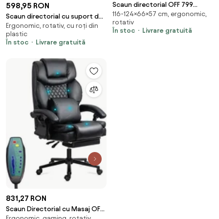
Scaun directorial OFF 799
598,95 RON
116-124×66×57 cm, ergonomic,
negru, rezistent 200 kg
Scaun directorial cu suport de
rotativ
Ergonomic, rotativ, cu roți din
picioareOFF 418 negru
În stoc
Livrare gratuită
plastic
În stoc
Livrare gratuită
831,27 RON
Scaun Directorial cu Masaj OFF
Ergonomic, gaming, rotativ
935 Negru