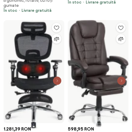
Ergonomic, rotativ, cu roți
arcuri OFF 709 negru
În stoc
Livrare gratuită
gumate
În stoc
Livrare gratuită
1.281,39 RON
598,95 RON