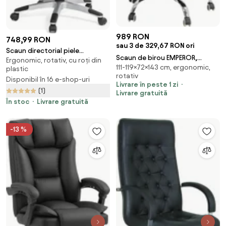
989 RON
748,99 RON
sau 3 de 329,67 RON ori
Scaun directorial piele
Scaun de birou EMPEROR,
Ergonomic, rotativ, cu roți din
ecologica OFF 315 negru
111-119×72×143 cm, ergonomic,
suport pentru picioare, recliner
plastic
rotativ
135 , Piele ecologica, Negru
Disponibil în 16 e-shop-uri
Livrare în peste 1 zi
(1)
Livrare gratuită
În stoc
Livrare gratuită
-13 %