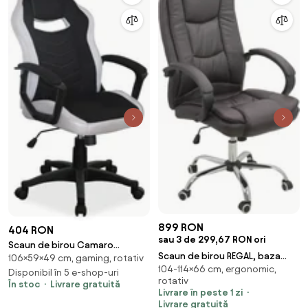
899 RON
404 RON
sau 3 de 299,67 RON ori
Scaun de birou Camaro
Scaun de birou REGAL, baza
106×59×49 cm, gaming, rotativ
negru/gri H106
104-114×66 cm, ergonomic,
metalica cromata, piele
Disponibil în 5 e-shop-uri
rotativ
ecologica, Maro
În stoc
Livrare gratuită
Livrare în peste 1 zi
Livrare gratuită