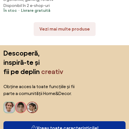
Disponibil în 2 e-shop-uri
În stoc
Livrare gratuită
Vezi mai multe produse
Sari peste subsol, revino la începutul paginii
Descoperă,
inspiră-te și
fii pe deplin
creativ
Obține acces la toate funcțiile și fii
parte a comunității Home&Decor.
Vreau toate caracteristicile!