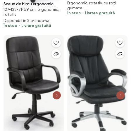
Ergonomic, rotativ, cu roți
piele ecologică
Scaun de birou ergonomic
gumate
127-133×71×69 cm, ergonomic,
Macar - negru
În stoc
Livrare gratuită
rotativ
Disponibil în 3 e-shop-uri
În stoc
Livrare gratuită