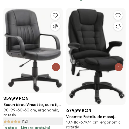
359,99 RON
Scaun birou Vinsetto, cu roti,
90-99×60×60 cm, ergonomic,
679,99 RON
captusit, 60×60×90-99cm,
rotativ
negru | Aosom Romania
Vinsetto Fotoliu de masaj
(12)
107-116×67×74 cm, ergonomic,
pentru birou sau acasa cu
rotativ
În stoc
Livrare gratuită
inaltime reglabila, 6 puncte de