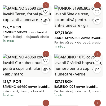
127,71 RON
BAMBINO 58690 covor lavabil
127,71 RON
Pentru băieți, - de joacă, clasic
Teren, fotbal pentru copii anti-
JUNIOR 51986.803 covor lavabil
În stoc
alunecare - verde
Pentru băieți, - de joacă, clasic
Sine de tren, locomotivă
În stoc
pentru copii anti-alunecare -
gri
127,71 RON
127,71 RON
BAMBINO 46960 covor lavabil
BAMBINO 1075 covor lavabil
- de joacă, clasic, la bucată
Pentru băieți, - de joacă, clasic
Curcubeu, puncte pentru copii
Grădină hopscotch, numere
În stoc
În stoc
anti-alunecare - alb / maro
pentru copii anti-alunecare -
verde