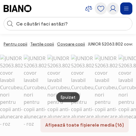
Sari peste navigare, accesează conținutul
Introducerea căutării
Sari peste conținut, mergi la subsol
Pentru copii
Textile copii
Covoare copii
JUNIOR 52063.802 covor l
Epuizat
Afișează toate fișierele media (16)