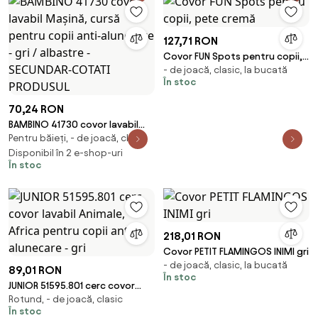
127,71 RON
Covor FUN Spots pentru copii,
- de joacă, clasic, la bucată
pete cremă
În stoc
70,24 RON
BAMBINO 41730 covor lavabil
Pentru băieți, - de joacă, clasic
Mașină, cursă pentru copii
anti-alunecare - gri / albastre -
Disponibil în 2 e-shop-uri
În stoc
SECUNDAR-COTATI PRODUSUL
218,01 RON
Covor PETIT FLAMINGOS INIMI gri
- de joacă, clasic, la bucată
89,01 RON
În stoc
JUNIOR 51595.801 cerc covor
Rotund, - de joacă, clasic
lavabil Animale, Africa pentru
În stoc
copii anti-alunecare - gri