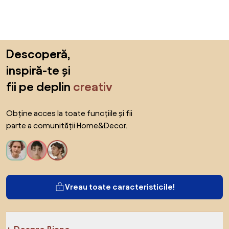
Sari peste subsol, revino la începutul paginii
Descoperă,
inspiră-te și
fii pe deplin
creativ
Obține acces la toate funcțiile și fii
parte a comunității Home&Decor.
Vreau toate caracteristicile!