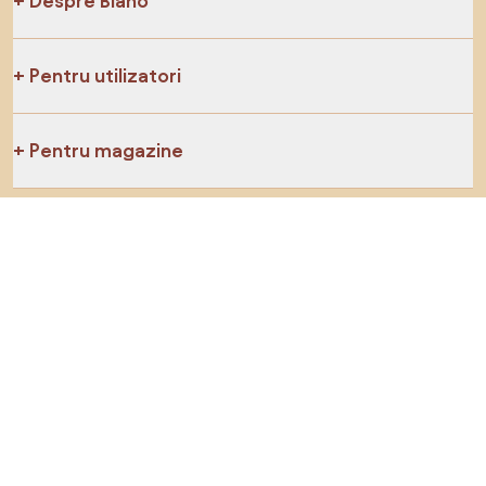
Despre Biano
Pentru utilizatori
Pentru magazine
Asigură-te că explorezi
Produse
Inspirații
AI designer
Ne poți găsi pe rețelele de socializare
Cookie-uri