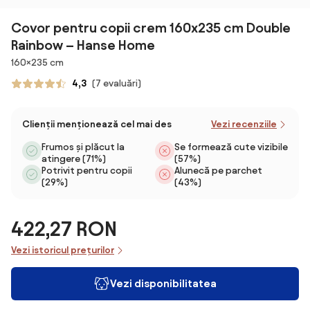
Covor pentru copii crem 160x235 cm Double
Rainbow – Hanse Home
Dimensiuni
160×235 cm
4,3
(7 evaluări)
Clienții menționează cel mai des
Vezi recenziile
Frumos și plăcut la
Se formează cute vizibile
atingere (71%)
(57%)
Potrivit pentru copii
Alunecă pe parchet
(29%)
(43%)
422,27 RON
Vezi istoricul prețurilor
Vezi disponibilitatea