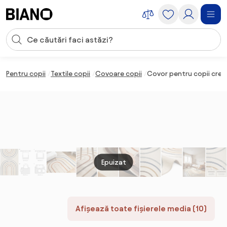
Sari peste navigare, accesează conținutul
Introducerea căutării
Sari peste conținut, mergi la subsol
Pentru copii
Textile copii
Covoare copii
Covor pentru copii cre
Epuizat
Afișează toate fișierele media (10)