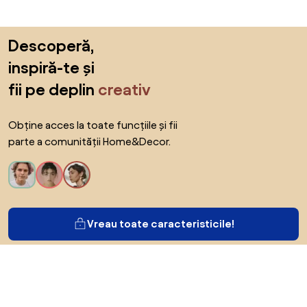
Sari peste subsol, revino la începutul paginii
Descoperă,
inspiră-te și
fii pe deplin
creativ
Obține acces la toate funcțiile și fii
parte a comunității Home&Decor.
Vreau toate caracteristicile!
Despre Biano