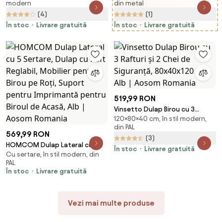
modern
din metal
Roți, 60x39x80cm, Alb | Aosom
Siguranta, Gri, 38x46x180cm
(4)
(1)
Romania
Vinsetto | Aosom Romania
În stoc
Livrare gratuită
În stoc
Livrare gratuită
519,99 RON
Vinsetto Dulap Birou cu 3
120×80×40 cm, în stil modern,
Rafturi și 2 Chei de Siguranță,
din PAL
80x40x120 cm, Alb | Aosom
569,99 RON
(3)
Romania
HOMCOM Dulap Lateral cu 5
În stoc
Livrare gratuită
Cu sertare, în stil modern, din
Sertare, Dulap cu Raft Reglabil,
PAL
Mobilier pentru Birou pe Roți,
În stoc
Livrare gratuită
Suport pentru Imprimantă
pentru Biroul de Acasă, Alb |
Aosom Romania
Vezi mai multe produse