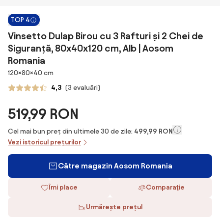
TOP 4
Vinsetto Dulap Birou cu 3 Rafturi și 2 Chei de
Siguranță, 80x40x120 cm, Alb | Aosom
Romania
Dimensiuni
120×80×40 cm
4,3
(3 evaluări)
519,99 RON
Cel mai bun preț din ultimele 30 de zile:
499,99 RON
Vezi istoricul prețurilor
Către magazin Aosom Romania
Îmi place
Comparaţie
Urmărește prețul