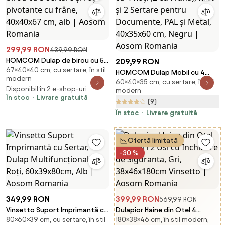
299,99 RON
439,99 RON
HOMCOM Dulap de birou cu 5
209,99 RON
67×40×40 cm, cu sertare, în stil
sertare și roți pivotante cu
HOMCOM Dulap Mobil cu 4
modern
frâne, 40x40x67 cm, alb |
60×40×35 cm, cu sertare, în stil
Roți (2 cu Frână), Raft și 2
Disponibil în 2 e-shop-uri
Aosom Romania
modern
Sertare pentru Documente, PAL
În stoc
Livrare gratuită
(9)
și Metal, 40x35x60 cm, Negru |
Aosom Romania
În stoc
Livrare gratuită
Ofertă limitată
-30 %
349,99 RON
399,99 RON
569,99 RON
Vinsetto Suport Imprimantă cu
Dulapior Haine din Otel 4
80×60×39 cm, cu sertare, în stil
180×38×46 cm, în stil modern,
Sertar, Dulap Multifuncțional, 4
Rafturi 2 Usi cu Inchidere de