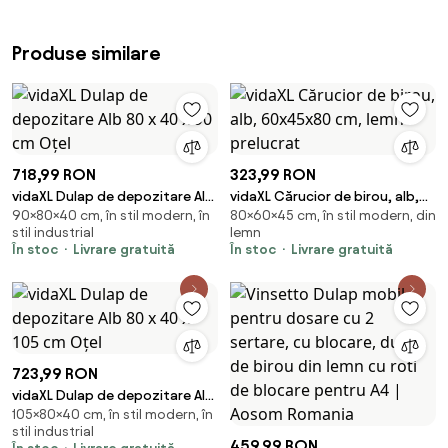
Produse similare
718,99 RON
323,99 RON
vidaXL Dulap de depozitare Alb
vidaXL Cărucior de birou, alb,
90×80×40 cm, în stil modern, în
80×60×45 cm, în stil modern, din
80 x 40 x 90 cm Oțel
60x45x80 cm, lemn prelucrat
stil industrial
lemn
În stoc
Livrare gratuită
În stoc
Livrare gratuită
723,99 RON
vidaXL Dulap de depozitare Alb
105×80×40 cm, în stil modern, în
80 x 40 x 105 cm Oțel
stil industrial
459,99 RON