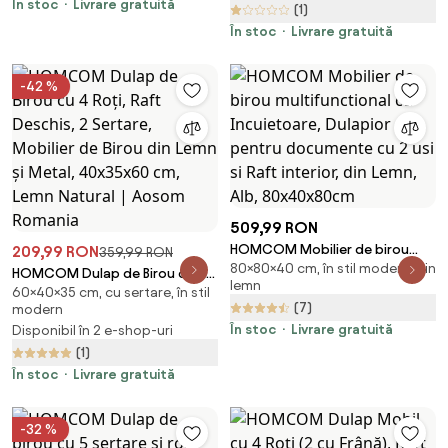
În stoc
Livrare gratuită
(1)
Reglabile, 80x40x180 cm, Alb
În stoc
Livrare gratuită
-42 %
509,99 RON
HOMCOM Mobilier de birou
209,99 RON
359,99 RON
80×80×40 cm, în stil modern, din
multifunctional cu Incuietoare,
HOMCOM Dulap de Birou cu 4
lemn
Dulapior pentru documente cu
60×40×35 cm, cu sertare, în stil
Roți, Raft Deschis, 2 Sertare,
(7)
modern
2 usi si Raft interior, din Lemn,
Mobilier de Birou din Lemn și
Alb, 80x40x80cm
În stoc
Livrare gratuită
Disponibil în 2 e-shop-uri
Metal, 40x35x60 cm, Lemn
(1)
Natural | Aosom Romania
În stoc
Livrare gratuită
-32 %