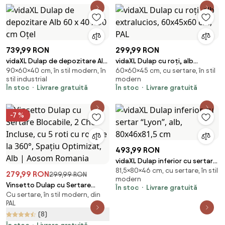
739,99 RON
299,99 RON
vidaXL Dulap de depozitare Alb
vidaXL Dulap cu roți, alb
90×60×40 cm, în stil modern, în
60×60×45 cm, cu sertare, în stil
60 x 40 x 90 cm Oțel
extralucios, 60x45x60 cm, PAL
stil industrial
modern
În stoc
Livrare gratuită
În stoc
Livrare gratuită
-7 %
493,99 RON
vidaXL Dulap inferior cu sertar
81,5×80×46 cm, cu sertare, în stil
“Lyon”, alb, 80x46x81,5 cm
279,99 RON
299,99 RON
modern
Vinsetto Dulap cu Sertare
În stoc
Livrare gratuită
Cu sertare, în stil modern, din
Blocabile, 2 Chei Incluse, cu 5
PAL
roti cu rotatie la 360°, Spațiu
(8)
Optimizat, Alb | Aosom