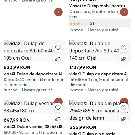
În stoc
Livrare gratuită
Vinsetto Dulap mobil pentru
Cu sertare, în stil modern, din
dosare cu 2 sertare, cu
lemn
blocare, dulap de birou din
(2)
lemn cu roti de blocare pentru
A4 | Aosom Romania
În stoc
Livrare gratuită
830,99 RON
1.137,99 RON
vidaXL Dulap de depozitare Alb
vidaXL Dulap de depozitare Alb
105×60×40 cm, în stil modern, în
140×80×40 cm, în stil industrial,
60 x 40 x 105 cm Oțel
80 x 40 x 140 cm Oțel
stil industrial
din metal
În stoc
Livrare gratuită
În stoc
Livrare gratuită
647,99 RON
vidaXL Dulap vestiar, 38x45x180
565,99 RON
180×38×45 cm, în stil modern, în
cm
vidaXL Dulap din plastic,