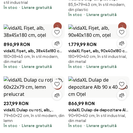
stil industrial
85,5×79×43 cm, în stil modern,
79x43x85,5 cm, vanilla ice,
În stoc
Livrare gratuită
din plastic
design de lemn
În stoc
Livrare gratuită
896,99 RON
1.779,99 RON
vidaXL Fișet, alb, 38x45x180 cm,
vidaXL Fișet, alb, 90x40x180 cm,
180×38×45 cm, în stil modern,
180×90×40 cm, în stil industrial,
oțel
oțel
din metal
din metal
În stoc
Livrare gratuită
În stoc
Livrare gratuită
237,99 RON
866,99 RON
vidaXL Dulap cu roți, alb,
vidaXL Dulap de depozitare Alb
79×60×22 cm, în stil modern, din
90×90×40 cm, în stil industrial,
60x22x79 cm, lemn prelucrat
90 x 40 x 90 cm Oțel
lemn
din metal
În stoc
Livrare gratuită
În stoc
Livrare gratuită