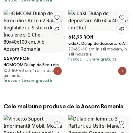
Romania
În stoc
Livrare gratuită
613,99 RON
vidaXL Dulap de depozitare Alb
70×60×40 cm, în stil modern, în
60 x 40 x 70 cm Oțel
stil industrial
559,99 RON
În stoc
Livrare gratuită
HOMCOM Dulap de Birou din
100×80×40 cm, în stil industrial,
Oțel cu 2 Rafturi Reglabile cu
din metal
Sistem de Încuiere și 2 Chei,
În stoc
Livrare gratuită
80x40x100 cm, Alb | Aosom
Romania
Cele mai bune produse de la Aosom Romania