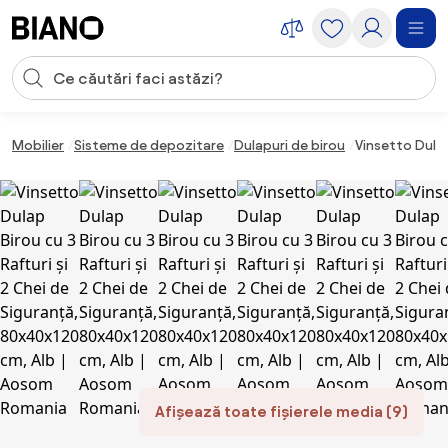
Sari peste navigare, accesează conținutul
Introducerea căutării
Sari peste conținut, mergi la subsol
Mobilier
Sisteme de depozitare
Dulapuri de birou
Vinsetto Dulap
Afișează toate fișierele media (9)