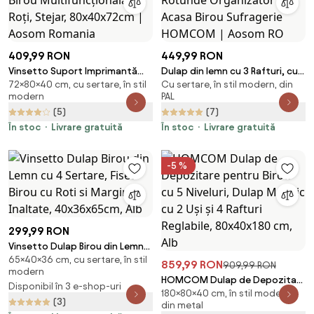
409,99 RON
449,99 RON
Vinsetto Suport Imprimantă
Dulap din lemn cu 3 Rafturi, cu
72×80×40 cm, cu sertare, în stil
Cu sertare, în stil modern, din
Mobil, Mobilă Birou
Usii si Manere Rotunde
modern
PAL
Multifuncțională, 4 Roți, Stejar,
Organizator Acasa Birou
(5)
(7)
80x40x72cm | Aosom Romania
Sufragerie HOMCOM | Aosom
În stoc
Livrare gratuită
RO
În stoc
Livrare gratuită
-5 %
299,99 RON
Vinsetto Dulap Birou din Lemn
65×40×36 cm, cu sertare, în stil
cu 4 Sertare, Fiset Birou cu Roti
859,99 RON
909,99 RON
modern
si Margini Inaltate,
HOMCOM Dulap de Depozitare
Disponibil în 3 e-shop-uri
40x36x65cm, Alb
180×80×40 cm, în stil modern,
pentru Birou cu 5 Niveluri, Dulap
(3)
din metal
Metalic cu 2 Uși și 4 Rafturi