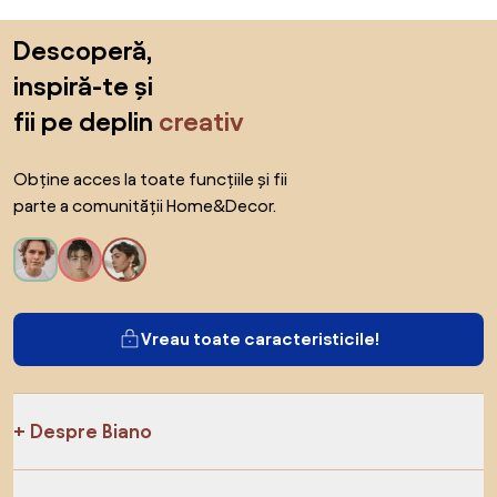
Sari peste subsol, revino la începutul paginii
Descoperă,
inspiră-te și
fii pe deplin
creativ
Obține acces la toate funcțiile și fii
parte a comunității Home&Decor.
Vreau toate caracteristicile!
Despre Biano