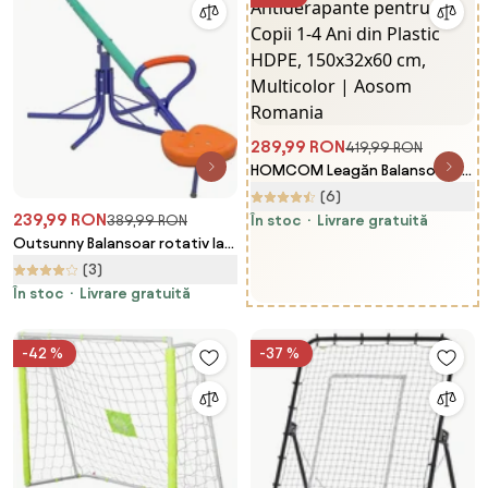
289,99 RON
419,99 RON
HOMCOM Leagăn Balansoar cu
Mânere Antiderapante pentru
(6)
Copii 1-4 Ani din Plastic HDPE,
239,99 RON
389,99 RON
În stoc
Livrare gratuită
150x32x60 cm, Multicolor |
Outsunny Balansoar rotativ la
Aosom Romania
360° pentru copii intre 3-8 ani
(3)
În stoc
Livrare gratuită
-42 %
-37 %