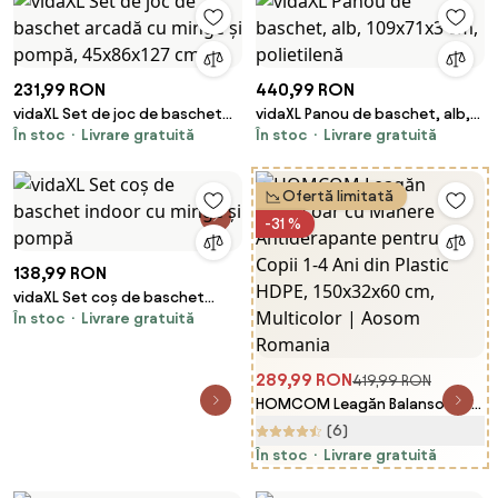
231,99 RON
440,99 RON
vidaXL Set de joc de baschet
vidaXL Panou de baschet, alb,
În stoc
Livrare gratuită
În stoc
Livrare gratuită
arcadă cu minge și pompă,
109x71x3 cm, polietilenă
45x86x127 cm
Ofertă limitată
-31 %
138,99 RON
vidaXL Set coș de baschet
În stoc
Livrare gratuită
indoor cu minge și pompă
289,99 RON
419,99 RON
HOMCOM Leagăn Balansoar cu
Mânere Antiderapante pentru
(6)
Copii 1-4 Ani din Plastic HDPE,
În stoc
Livrare gratuită
150x32x60 cm, Multicolor |
Aosom Romania