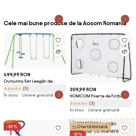
portocaliu, 45 cm
Cele mai bune produse de la Aosom Romania
499,99 RON
Outsunny Set Leagăn de
Grădină cu Leagăn Dublu și 2
(5)
309,99 RON
Leagăne Simple, 280x140x178
În stoc
Livrare gratuită
HOMCOM Poarta de Fotbal
cm, Verde | Aosom Romania
pentru Adulti Copii Plasa din PE,
(3)
din Metal si Oxford, Alb si
În stoc
Livrare gratuită
Negru, 240x88x171,5cm | Aosom
Romania
-38 %
Ofertă limitată
-31 %