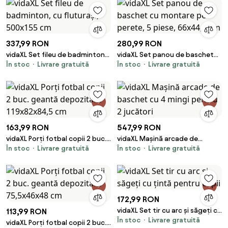
337,99 RON
280,99 RON
vidaXL Set fileu de badminton,
vidaXL Set panou de baschet
În stoc
Livrare gratuită
În stoc
Livrare gratuită
cu fluturași, 500x155 cm
cu montare pe perete, 5 piese,
66x44,5 cm
163,99 RON
547,99 RON
vidaXL Porți fotbal copii 2 buc.
vidaXL Mașină arcade de
În stoc
Livrare gratuită
În stoc
Livrare gratuită
geantă depozitare 119x82x84,5
baschet cu 4 mingi pentru 2
cm
jucători
172,99 RON
vidaXL Set tir cu arc și săgeți cu
113,99 RON
În stoc
Livrare gratuită
țintă pentru copii
vidaXL Porți fotbal copii 2 buc.