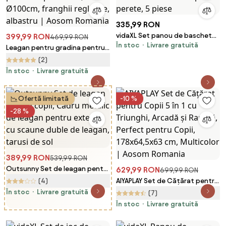
335,99 RON
vidaXL Set panou de baschet
399,99 RON
469,99 RON
În stoc
Livrare gratuită
cu montare pe perete, 5 piese
Leagan pentru gradina pentru
copii 3–8 ani, Ø100cm, franghii
(2)
reglabile, albastru | Aosom
În stoc
Livrare gratuită
Romania
Ofertă limitată
-10 %
-28 %
389,99 RON
539,99 RON
Outsunny Set de leagan pentru
629,99 RON
699,99 RON
copii, Cadru metalic de leagan
(4)
AIYAPLAY Set de Cățărat pentru
pentru exterior cu scaune
Copii 5 în 1 cu Triunghi, Arcadă și
În stoc
Livrare gratuită
(7)
duble de leagan, tarusi de sol
Rampă, Perfect pentru Copii,
În stoc
Livrare gratuită
178x64,5x63 cm, Multicolor |
Aosom Romania