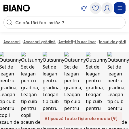
Sari peste navigare, accesează conținutul
Introducerea căutării
Sari peste conținut, mergi la subsol
Accesorii
Accesorii grădină
Activități în aer liber
Jocuri de grădin
Afișează toate fișierele media (9)