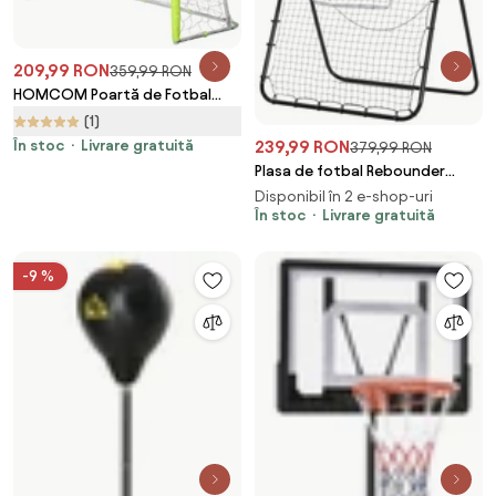
209,99 RON
359,99 RON
HOMCOM Poartă de Fotbal
pentru Adulți și Copii, din PE,
(1)
Metal și Oxford, Rezistentă la
În stoc
Livrare gratuită
239,99 RON
379,99 RON
Intemperii, 186x62x123cm,
Plasa de fotbal Rebounder
Alb/Galben | Aosom Romania
pliabila cu Ținta, Înaltime si
Disponibil în 2 e-shop-uri
Unghiuri reglabile, Metal si PE,
În stoc
Livrare gratuită
123x73x178.5cm, Negru
HOMCOM | Aosom Romania
-9 %