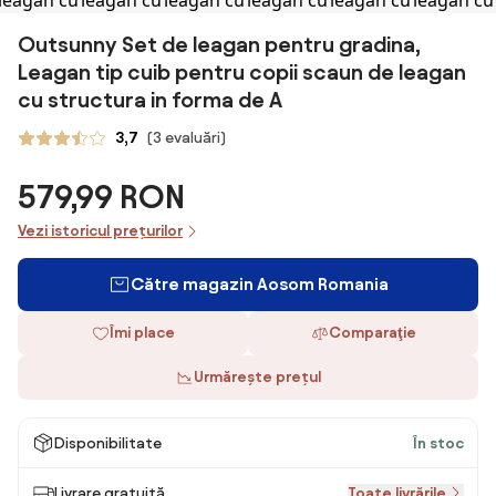
Outsunny Set de leagan pentru gradina,
Leagan tip cuib pentru copii scaun de leagan
cu structura in forma de A
3,7
(3 evaluări)
579,99 RON
Vezi istoricul prețurilor
Către magazin Aosom Romania
Îmi place
Comparaţie
Urmărește prețul
Disponibilitate
În stoc
Livrare gratuită
Toate livrările