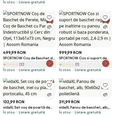
În stoc
Livrare gratuită
geantă depozitare 75,5x46x48
cm
499,99 RON
999,99 RON
SPORTNOW Coș de Baschet de
SPORTNOW Cos si suport de
Perete, Mini Coș de Baschet cu
baschet reglabil pe inaltime cu
(2)
(1)
Panou Indestructibil și Cerc din
panou robust si baza
În stoc
Livrare gratuită
În stoc
Livrare gratuită
Oțel, 113x61x73 cm, Negru |
ponderata, portabil pe roti,
Aosom Romania
2,4-2,9 m | Aosom Romania
132,99 RON
311,99 RON
vidaXL Set coș de poartă de
vidaXL Panou de baschet, alb,
În stoc
Livrare gratuită
În stoc
Livrare gratuită
baschet, inel cu plasă,
90x60x2 cm, polietilenă