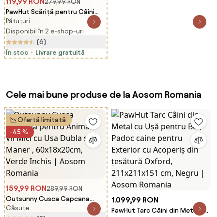
119,99 RON
279,99 RON
PawHut Scăriță pentru Câini
Pătuțuri
Portabilă cu 4 Trepte, Scară
pentru Animale Domestice,
Disponibil în 2 e-shop-uri
60x35x44 cm, Gri Deschis |
(6)
Aosom Romania
În stoc
Livrare gratuită
Cele mai bune produse de la Aosom Romania
Ofertă limitată
-45 %
159,99 RON
289,99 RON
Outsunny Cusca Capcana
1.099,99 RON
Căsuțe
pentru Animale Vii Mici cu Usa
PawHut Tarc Câini din Metal cu