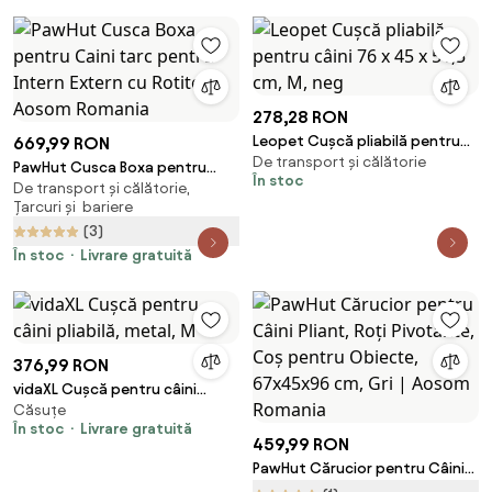
278,28 RON
Leopet Cușcă pliabilă pentru
669,99 RON
De transport și călătorie
câini 76 x 45 x 51,5 cm, M, neg
PawHut Cusca Boxa pentru
În stoc
De transport și călătorie,
Caini tarc pentru Intern Extern
Țarcuri și bariere
cu Rotite | Aosom Romania
(3)
În stoc
Livrare gratuită
376,99 RON
vidaXL Cușcă pentru câini
Căsuțe
pliabilă, metal, M
În stoc
Livrare gratuită
459,99 RON
PawHut Cărucior pentru Câini
Pliant, Roți Pivotante, Coș