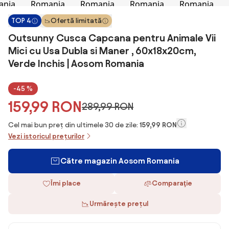
TOP 4
Ofertă limitată
Outsunny Cusca Capcana pentru Animale Vii
Mici cu Usa Dubla si Maner , 60x18x20cm,
Verde Inchis | Aosom Romania
-45 %
159,99 RON
289,99 RON
Cel mai bun preț din ultimele 30 de zile:
159,99 RON
Vezi istoricul prețurilor
Către magazin Aosom Romania
Îmi place
Comparaţie
Urmărește prețul