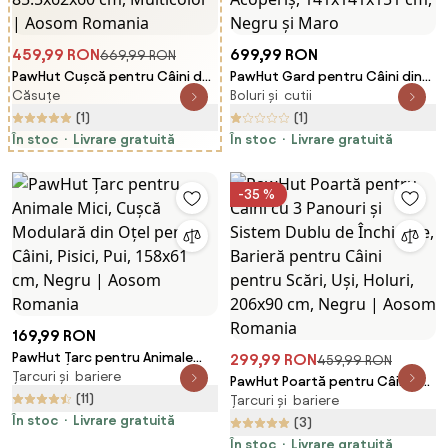
459,99 RON
699,99 RON
669,99 RON
PawHut Cușcă pentru Câini de
PawHut Gard pentru Câini din
Căsuțe
Boluri și cutii
Exterior din Lemn cu Verandă
Metal cu Ușă pentru Boluri,
Acoperită și Acoperiș Înclinat,
Gard pentru Câini de Exterior
(1)
(1)
85.5x62x60 cm, Multicolor |
cu Acoperiș, 141x141x151 cm,
În stoc
Livrare gratuită
În stoc
Livrare gratuită
Aosom Romania
Negru și Maro
-35 %
169,99 RON
PawHut Țarc pentru Animale
299,99 RON
459,99 RON
Țarcuri și bariere
Mici, Cușcă Modulară din Oțel
PawHut Poartă pentru Câini cu
pentru Câini, Pisici, Pui, 158x61
(11)
Țarcuri și bariere
3 Panouri și Sistem Dublu de
cm, Negru | Aosom Romania
În stoc
Livrare gratuită
Închidere, Barieră pentru Câini
(3)
pentru Scări, Uși, Holuri, 206x90
În stoc
Livrare gratuită