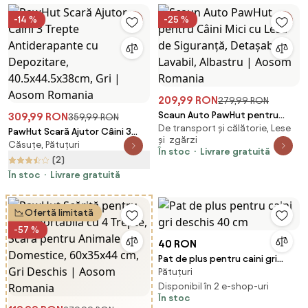
-14 %
-25 %
209,99 RON
279,99 RON
Scaun Auto PawHut pentru
309,99 RON
359,99 RON
De transport și călătorie, Lese
Câini Mici cu Lesă de Siguranță,
PawHut Scară Ajutor Câini 3
și zgărzi
Detașabil și Lavabil, Albastru |
Căsuțe, Pătuțuri
Trepte Antiderapante cu
În stoc
Livrare gratuită
Aosom Romania
Depozitare, 40.5x44.5x38cm,
(2)
Gri | Aosom Romania
În stoc
Livrare gratuită
Ofertă limitată
-57 %
40 RON
Pat de plus pentru caini gri
Pătuțuri
deschis 40 cm
Disponibil în 2 e-shop-uri
În stoc