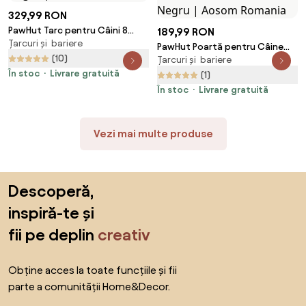
329,99 RON
PawHut Tarc pentru Câini 8
189,99 RON
Țarcuri și bariere
Piese Modulare, Oțel, Ideal
PawHut Poartă pentru Câine
pentru Interior/Exterior, 80x60
(10)
Țarcuri și bariere
Extensibilă cu Deschidere
cm, Negru | Aosom Romania
În stoc
Livrare gratuită
Amplă, Poartă de Siguranță din
(1)
Oțel și Plastic, 76-107x76 cm,
În stoc
Livrare gratuită
Negru | Aosom Romania
Vezi mai multe produse
Sari peste subsol, revino la începutul paginii
Descoperă,
inspiră-te și
fii pe deplin
creativ
Obține acces la toate funcțiile și fii
parte a comunității Home&Decor.