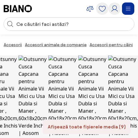
Sari peste navigare, accesează conținutul
Introducerea căutării
Sari peste conținut, mergi la subsol
Accesorii
Accesorii animale de companie
Accesorii pentru câini
O
Afișează toate fișierele media (9)