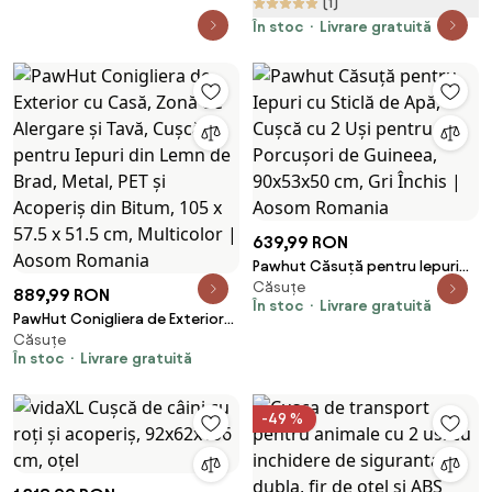
(1)
pentru Obiecte, 67x45x96 cm,
În stoc
Livrare gratuită
Gri | Aosom Romania
639,99 RON
Pawhut Căsuță pentru Iepuri
Căsuțe
cu Sticlă de Apă, Cușcă cu 2 Uși
889,99 RON
În stoc
Livrare gratuită
pentru Porcușori de Guineea,
PawHut Conigliera de Exterior
90x53x50 cm, Gri Închis |
Căsuțe
cu Casă, Zonă de Alergare și
Aosom Romania
În stoc
Livrare gratuită
Tavă, Cușcă pentru Iepuri din
Lemn de Brad, Metal, PET și
Acoperiș din Bitum, 105 x 57.5 x
-49 %
51.5 cm, Multicolor | Aosom
Romania