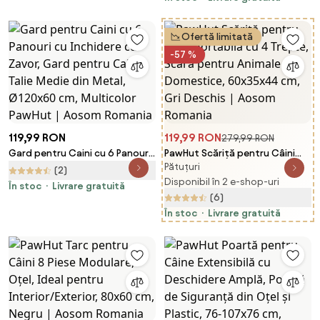
cm, Negru | Aosom Romania
Ofertă limitată
-57 %
119,99 RON
119,99 RON
279,99 RON
Gard pentru Caini cu 6 Panouri
PawHut Scăriță pentru Câini
Pătuțuri
cu Inchidere cu Zavor, Gard
Portabilă cu 4 Trepte, Scară
(2)
pentru Caini Talie Medie din
pentru Animale Domestice,
Disponibil în 2 e-shop-uri
În stoc
Livrare gratuită
Metal, Ø120x60 cm, Multicolor
60x35x44 cm, Gri Deschis |
(6)
PawHut | Aosom Romania
Aosom Romania
În stoc
Livrare gratuită