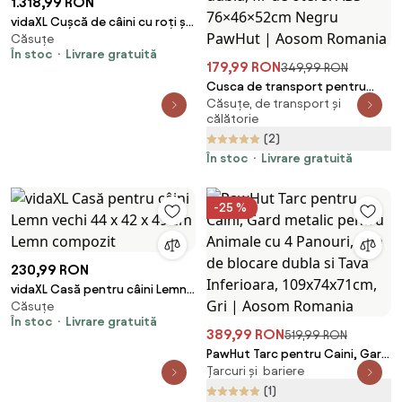
1.318,99 RON
vidaXL Cușcă de câini cu roți și
Căsuțe
acoperiș, 92x62x106 cm, oțel
În stoc
Livrare gratuită
179,99 RON
349,99 RON
Cusca de transport pentru
Căsuțe, de transport și
animale cu 2 usi cu inchidere de
călătorie
siguranta dubla, fir de otel si
(2)
ABS 76×46×52cm Negru PawHut
| Aosom Romania
În stoc
Livrare gratuită
-25 %
230,99 RON
vidaXL Casă pentru câini Lemn
Căsuțe
vechi 44 x 42 x 49 cm Lemn
În stoc
Livrare gratuită
compozit
389,99 RON
519,99 RON
PawHut Tarc pentru Caini, Gard
Țarcuri și bariere
metalic pentru Animale cu 4
Panouri, Usa de blocare dubla si
(1)