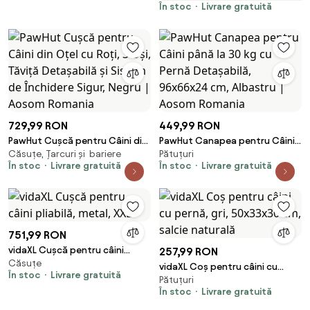
Tava Inferioara, 109x74x71cm,
În stoc
Livrare gratuită
Gri | Aosom Romania
729,99 RON
449,99 RON
PawHut Cușcă pentru Câini din
PawHut Canapea pentru Câini
Căsuțe, Țarcuri și bariere
Pătuțuri
Oțel cu Roți, 3 Uși, Tăviță
până la 30 kg cu Pernă
În stoc
Livrare gratuită
În stoc
Livrare gratuită
Detașabilă și Sistem de
Detașabilă, 96x66x24 cm,
Închidere Sigur, Negru | Aosom
Albastru | Aosom Romania
Romania
751,99 RON
vidaXL Cușcă pentru câini
257,99 RON
Căsuțe
pliabilă, metal, XXL
vidaXL Coș pentru câini cu
În stoc
Livrare gratuită
Pătuțuri
pernă, gri, 50x33x30 cm, salcie
În stoc
Livrare gratuită
naturală