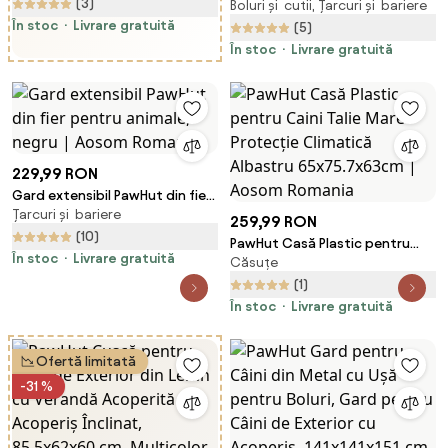
Dubla si Maner , 60x18x20cm,
(3)
Boluri și cutii, Țarcuri și bariere
Ușă pentru Bol, Padoc caine
Verde Inchis | Aosom Romania
În stoc
Livrare gratuită
pentru Exterior cu Acoperiș din
(5)
țesătură Oxford, 211x211x151 cm,
În stoc
Livrare gratuită
Negru | Aosom Romania
229,99 RON
Gard extensibil PawHut din fier
Țarcuri și bariere
pentru animale, negru | Aosom
259,99 RON
Romania
(10)
PawHut Casă Plastic pentru
În stoc
Livrare gratuită
Căsuțe
Caini Talie Mare Protecție
Climatică Albastru
(1)
65x75.7x63cm | Aosom
În stoc
Livrare gratuită
Romania
Ofertă limitată
-31 %