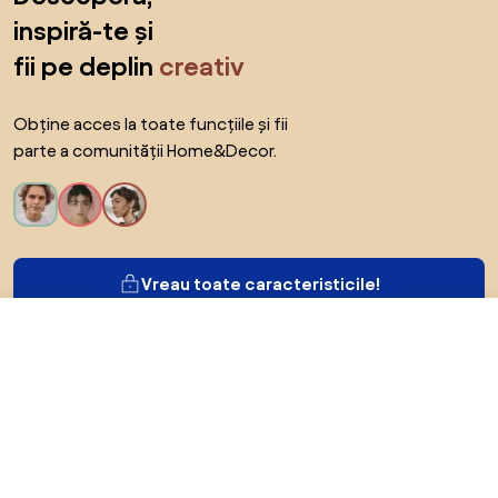
inspiră-te și
fii pe deplin
creativ
Obține acces la toate funcțiile și fii
parte a comunității Home&Decor.
Vreau toate caracteristicile!
De la 2.156 RON
Arată ofertele
în magazinele online 3
Despre Biano
Pentru utilizatori