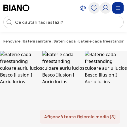
Sari peste navigare, accesează conținutul
Introducerea căutării
Sari peste conținut, mergi la subsol
Renovare
Baterii sanitare
Baterii cadă
Baterie cada freestanding c
Afișează toate fișierele media (3)