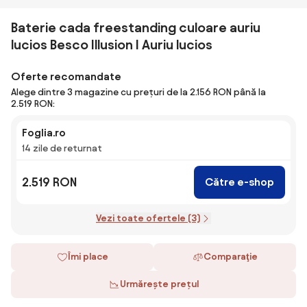
Baterie cada freestanding culoare auriu
lucios Besco Illusion I Auriu lucios
Oferte recomandate
Alege dintre 3 magazine cu prețuri de la 2.156 RON până la
2.519 RON:
Foglia.ro
14 zile de returnat
2.519 RON
Către e-shop
Vezi toate ofertele (3)
Îmi place
Comparaţie
Urmărește prețul