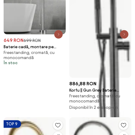
649 RON
699 RON
Baterie cadă, montare pe
Freestanding, cromată, cu
podea, Freestanding, Robinet
monocomandă
cadă cu gură pivotantă la 360
În stoc
de grade, Duș de mână cu
furtun de 150 cm, alamă, Crom,
8009
886,88 RON
Korfu || Gun Grey Baterie
Freestanding, cromată, cu
freestanding pentru cadă
monocomandă
Disponibil în 2 e-shop-uri
TOP 9