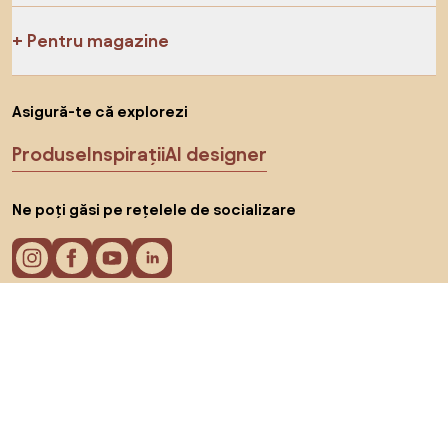
Pentru magazine
Asigură-te că explorezi
Produse
Inspirații
AI designer
Ne poți găsi pe rețelele de socializare
Cookie-uri
Politica de confidențialitate
Termeni de utilizare
Alege țara
© 2026 Biano s.r.o.