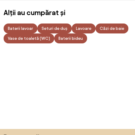
Alții au cumpărat și
Baterii lavoar
Seturi de duș
Lavoare
Căzi de baie
Vase de toaletă (WC)
Baterii bideu
Sari peste subsol, revino la începutul paginii