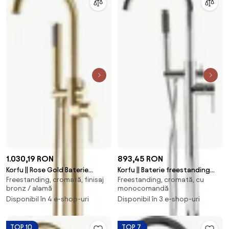
1.030,19 RON
893,45 RON
Korfu || Rose Gold Baterie
Korfu || Baterie freestanding
Freestanding, cromată, finisaj
Freestanding, cromată, cu
freestanding pentru cadă
pentru cadă
bronz / alamă
monocomandă
Disponibil în 4 e-shop-uri
Disponibil în 3 e-shop-uri
TOP 10
TOP 7