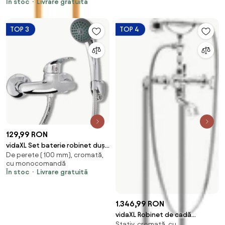
În stoc
Livrare gratuită
TOP 3
TOP 4
129,99 RON
vidaXL Set baterie robinet duș
De perete ( 100 mm), cromată,
pentru baie, crom
cu monocomandă
În stoc
Livrare gratuită
1.346,99 RON
vidaXL Robinet de cadă
Stativ, cromată, cu
independent argintiu oțel 99,5