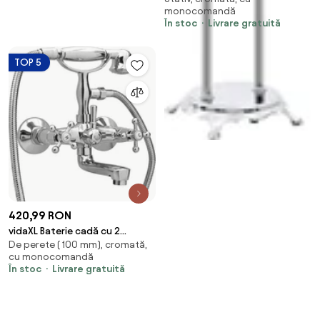
monocomandă
cm inoxidabil
În stoc
Livrare gratuită
TOP 5
420,99 RON
vidaXL Baterie cadă cu 2
De perete ( 100 mm), cromată,
robinete + Deviator duș de
cu monocomandă
mână Chrome Retro
În stoc
Livrare gratuită