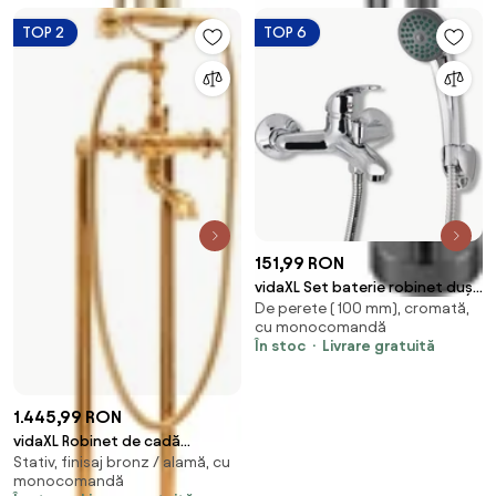
TOP 2
TOP 6
151,99 RON
vidaXL Set baterie robinet duș
De perete ( 100 mm), cromată,
pentru baie, crom
cu monocomandă
În stoc
Livrare gratuită
1.445,99 RON
vidaXL Robinet de cadă
Stativ, finisaj bronz / alamă, cu
independent, auriu, 99,5 cm,
monocomandă
oțel inoxidabil