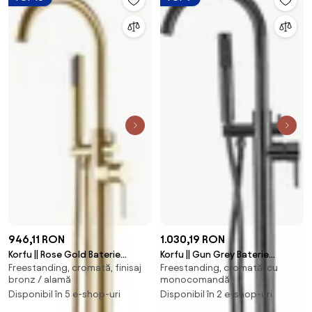
946,11 RON
1.030,19 RON
Korfu || Rose Gold Baterie
Korfu || Gun Grey Baterie
Freestanding, cromată, finisaj
Freestanding, cromată, cu
freestanding pentru cadă
freestanding pentru cadă
bronz / alamă
monocomandă
Disponibil în 5 e-shop-uri
Disponibil în 2 e-shop-uri