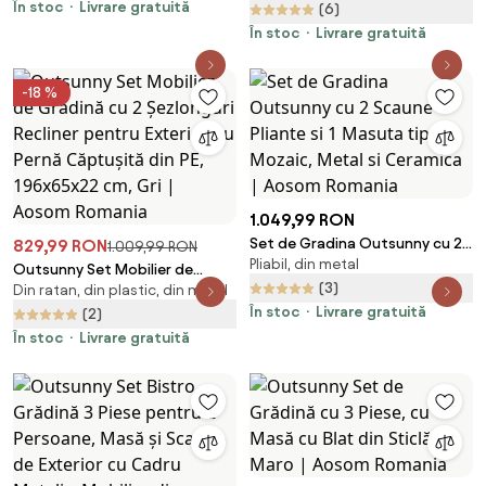
În stoc
Livrare gratuită
(6)
În stoc
Livrare gratuită
-18 %
1.049,99 RON
Set de Gradina Outsunny cu 2
829,99 RON
1.009,99 RON
Pliabil, din metal
Scaune Pliante si 1 Masuta tip
Outsunny Set Mobilier de
Mozaic, Metal si Ceramica |
(3)
Din ratan, din plastic, din metal
Grădină cu 2 Șezlonguri
Aosom Romania
În stoc
Livrare gratuită
Recliner pentru Exterior, cu
(2)
Pernă Căptușită din PE,
În stoc
Livrare gratuită
196x65x22 cm, Gri | Aosom
Romania