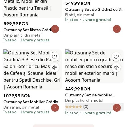
549,99 RON
Outsunny Set de Grădină cu 3
Pliabil, din metal
Piese, cu Masă cu Blat din Sticlă
În stoc
Livrare gratuită
- Maro | Aosom Romania
599,99 RON
Outsunny Set Bistro Grădină 3
Din plastic, din metal
Piese pentru 2 Persoane, Masă
În stoc
Livrare gratuită
și Scaune de Exterior cu Cadru
Metalic, Mobilier din Plastic
pentru Terasă | Aosom Romania
449,99 RON
Outsunny Set de mobilier
1.079,99 RON
Din plastic, din metal
pentru gradina cu masa din
Outsunny Set Mobilier Grădină
sticla securizata, mobilier
(3)
Din ratan, din metal
3 Piese din Ratan, Salon Exterior
În stoc
Livrare gratuită
exterior, maro | Aosom Romania
În stoc
Livrare gratuită
cu Măsuță de Cafea și Scaune,
Ideal pentru Spații Deschise,
Gri | Aosom Romania