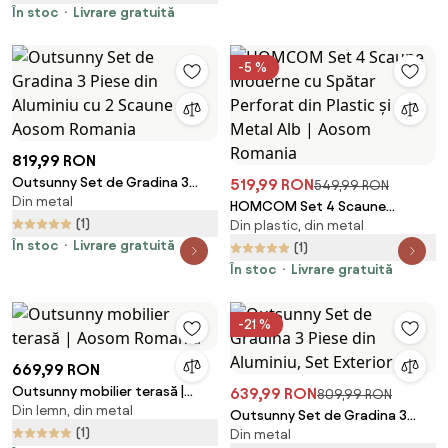
pentru Exterior din Ratan,
În stoc
Livrare gratuită
72x66x64 cm, Crem | Aosom
Romania
-5 %
819,99 RON
Outsunny Set de Gradina 3
519,99 RON
549,99 RON
Din metal
Piese din Aluminiu cu 2 Scaune |
HOMCOM Set 4 Scaune
Aosom Romania
(1)
Din plastic, din metal
Moderne cu Spătar Perforat
În stoc
Livrare gratuită
din Plastic și Metal Alb | Aosom
(1)
Romania
În stoc
Livrare gratuită
-21 %
669,99 RON
Outsunny mobilier terasă |
639,99 RON
809,99 RON
Din lemn, din metal
Aosom Romania
Outsunny Set de Gradina 3
(1)
Din metal
Piese din Aluminiu, Set Exterior