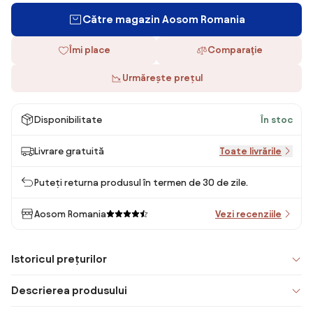
Către magazin Aosom Romania
Îmi place
Comparaţie
Urmărește prețul
Disponibilitate
În stoc
Livrare gratuită
Toate livrările
Puteți returna produsul în termen de 30 de zile.
Aosom Romania
Vezi recenziile
Istoricul prețurilor
Descrierea produsului