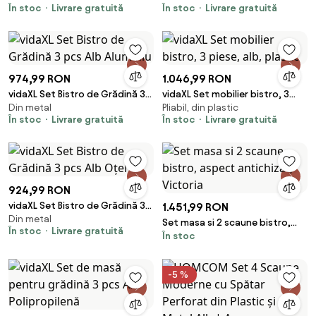
În stoc
Livrare gratuită
În stoc
Livrare gratuită
974,99 RON
1.046,99 RON
vidaXL Set Bistro de Grădină 3
vidaXL Set mobilier bistro, 3
Din metal
Pliabil, din plastic
pcs Alb Aluminiu
piese, alb, plastic
În stoc
Livrare gratuită
În stoc
Livrare gratuită
924,99 RON
vidaXL Set Bistro de Grădină 3
1.451,99 RON
Din metal
pcs Alb Oțel
Set masa si 2 scaune bistro,
În stoc
Livrare gratuită
În stoc
aspect antichizat, Victoria
-5 %