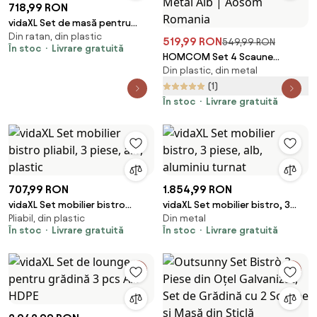
718,99 RON
vidaXL Set de masă pentru
Din ratan, din plastic
grădină 3 pcs Alb Polipropilenă
519,99 RON
549,99 RON
În stoc
Livrare gratuită
HOMCOM Set 4 Scaune
Din plastic, din metal
Moderne cu Spătar Perforat
din Plastic și Metal Alb | Aosom
(1)
Romania
În stoc
Livrare gratuită
707,99 RON
1.854,99 RON
vidaXL Set mobilier bistro
vidaXL Set mobilier bistro, 3
Pliabil, din plastic
Din metal
pliabil, 3 piese, alb, plastic
piese, alb, aluminiu turnat
În stoc
Livrare gratuită
În stoc
Livrare gratuită