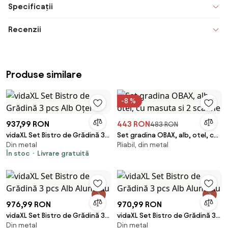
Specificații
Recenzii
Produse similare
-8 %
937,99 RON
443 RON
483 RON
vidaXL Set Bistro de Grădină 3
Set gradina OBAX, alb, otel, cu
Din metal
Pliabil, din metal
pcs Alb Oțel
masuta si 2 scaune
În stoc
Livrare gratuită
976,99 RON
970,99 RON
vidaXL Set Bistro de Grădină 3
vidaXL Set Bistro de Grădină 3
Din metal
Din metal
pcs Alb Aluminiu
pcs Alb Aluminiu