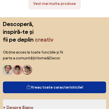
Vezi mai multe produse
Sari peste subsol, revino la începutul paginii
Descoperă,
inspiră-te și
fii pe deplin
creativ
Obține acces la toate funcțiile și fii
parte a comunității Home&Decor.
Vreau toate caracteristicile!
Despre Biano