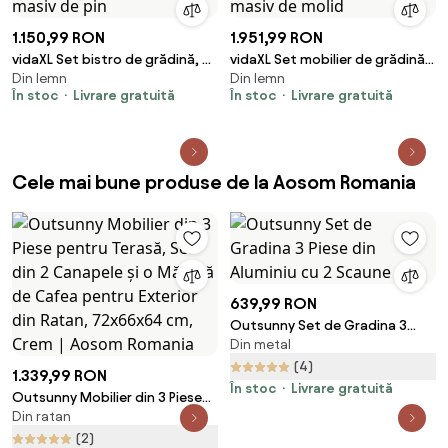
1.150,99 RON
1.951,99 RON
vidaXL Set bistro de grădină, 3
vidaXL Set mobilier de grădină,
Din lemn
Din lemn
piese, alb, lemn masiv de pin
3 piese, lemn masiv de molid
În stoc
Livrare gratuită
În stoc
Livrare gratuită
Cele mai bune produse de la Aosom Romania
639,99 RON
Outsunny Set de Gradina 3
Din metal
Piese din Aluminiu cu 2 Scaune
(4)
1.339,99 RON
În stoc
Livrare gratuită
Outsunny Mobilier din 3 Piese
Din ratan
pentru Terasă, Set din 2
Canapele și o Măsuță de Cafea
(2)