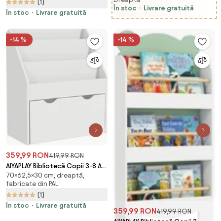
Jucării cu 6 Sertare și Bibliotecă
(1)
Compartimente, 80x34x72.5
În stoc
Livrare gratuită
cu 2 Niveluri Verde | Aosom
cm, Gri | Aosom Romania
În stoc
Livrare gratuită
Romania
-14 %
-14 %
359,99 RON
419,99 RON
AIYAPLAY Bibliotecă Copii 3-8 Ani
70×62,5×30 cm, dreaptă,
cu 3 Rafturi și Sertar, Raft de
fabricate din PAL
Depozitare Jucării, 62,5x30x70
(1)
cm, Alb | Aosom Romania
În stoc
Livrare gratuită
359,99 RON
419,99 RON