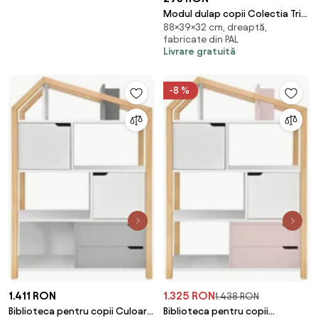
Modul dulap copii Colectia Trio
88×39×32 cm, dreaptă,
39x32x88 cm
fabricate din PAL
Livrare gratuită
-8 %
1.411 RON
1.325 RON
1.438 RON
Biblioteca pentru copii Culoare
Biblioteca pentru copii