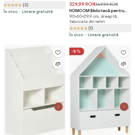
329,99 RON
349,99 RON
Jucării cu 4 Niveluri și 9 Coșuri,
(3)
77x42x94 cm, Crem Alb |
HOMCOM Bibliotecă pentru
În stoc
Livrare gratuită
90×60×29,9 cm, dreaptă,
Aosom Romania
Copii cu Rafturi și Sertar, Raft
fabricate din lemn
Mobil pentru Jucării și Cărți,
(1)
Dimensiuni 60x29.9x90 cm,
Verde Strălucitor | Aosom
În stoc
Livrare gratuită
România
-8 %