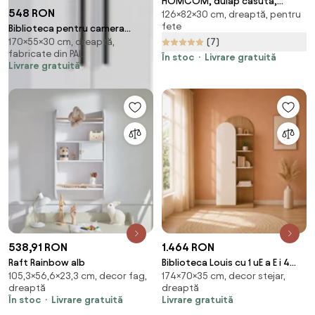
HOMCOM, dulap casuta,
548 RON
126×82×30 cm, dreaptă, pentru
certificare netoxica, 82x30x126
fete
Biblioteca pentru camera
cm | Aosom Romania
170×55×30 cm, dreaptă,
(7)
copiilor, 55x170x30 cm,
fabricate din PAL
Colectia Infinity
În stoc
Livrare gratuită
Livrare gratuită
538,91 RON
1.464 RON
Raft Rainbow alb
Biblioteca Louis cu 1 uE a E i 4
105,3×56,6×23,3 cm, decor fag,
174×70×35 cm, decor stejar,
rafturi , design scandinav,
dreaptă
dreaptă
70x35x174 cm
În stoc
Livrare gratuită
Livrare gratuită