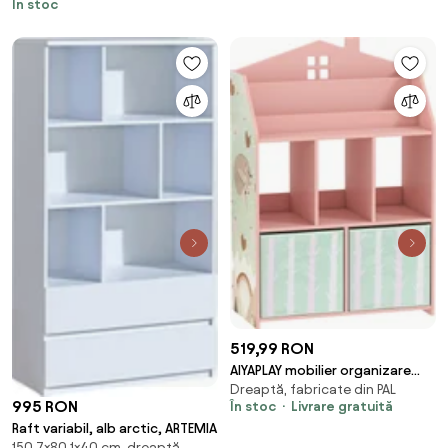
În stoc
519,99 RON
AIYAPLAY mobilier organizare
Dreaptă, fabricate din PAL
jucării mobilă depozitare |
995 RON
În stoc
Livrare gratuită
Aosom Romania
Raft variabil, alb arctic, ARTEMIA
150,7×80,1×40 cm, dreaptă,