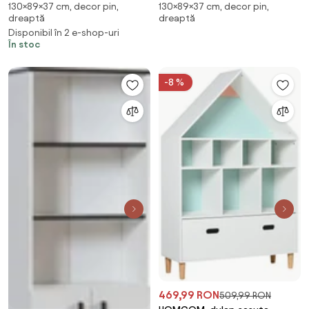
130×89×37 cm, decor pin,
130×89×37 cm, decor pin,
Alb-Gri / Pin,
MANHATTAN/PHOEBE FLAMINGO
dreaptă
dreaptă
MANHATTAN/PHOEBE
roz
Disponibil în 2 e-shop-uri
În stoc
-8 %
469,99 RON
509,99 RON