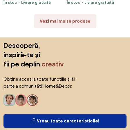
În stoc
Livrare gratuită
În stoc
Livrare gratuită
Aosom Romania
Vezi mai multe produse
Sari peste subsol, revino la începutul paginii
Descoperă,
inspiră-te și
fii pe deplin
creativ
Obține acces la toate funcțiile și fii
parte a comunității Home&Decor.
Vreau toate caracteristicile!