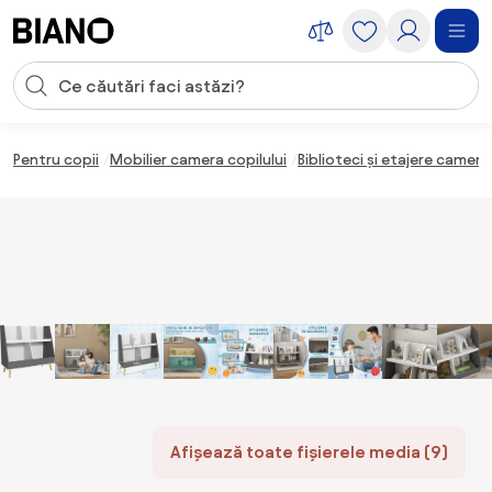
Sari peste navigare, accesează conținutul
Introducerea căutării
Sari peste conținut, mergi la subsol
Pentru copii
Mobilier camera copilului
Biblioteci și etajere camera
Afișează toate fișierele media (9)