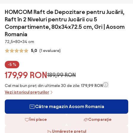
HOMCOM Raft de Depozitare pentru Jucării,
Raft în 2 Niveluri pentru Jucării cu 5
Compartimente, 80x34x72.5 cm, Gri | Aosom
Romania
Dimensiuni
72,5×80×34 cm
5,0
(1 evaluare)
-5 %
179,99 RON
189,99 RON
Cel mai bun preț din ultimele 30 de zile:
179,99 RON
Vezi istoricul prețurilor
Către magazin Aosom Romania
Îmi place
Comparaţie
Urmărește prețul