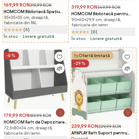
169,99 RON
319,99 RON
319,99 RON
349,99 RON
HOMCOM Bibliotecă Spațiu
HOMCOM Bibliotecă pentru
35×35×35 cm, dreaptă,
Redus, 9 Cuburi, Oțel/PP,
90×60×29,9 cm, dreaptă,
Copii cu Rafturi, Sertar și Roți,
fabricate din PAL
35x35x35cm, Negru, pentru
fabricate din lemn
Raft pentru Jucării și Cărți,
(6)
Jucării/Haine | Aosom Romania
(6)
60x29.9x90 cm, Roz | Aosom
În stoc
Livrare gratuită
Romania
În stoc
Livrare gratuită
-5 %
Ofertă limitată
-29 %
179,99 RON
189,99 RON
HOMCOM Raft de Depozitare
239,99 RON
339,99 RON
72,5×80×34 cm, dreaptă,
pentru Jucării, Raft în 2 Niveluri
AIYAPLAY Raft Suport pentru
fabricate din lemn
pentru Jucării cu 5
Dreaptă