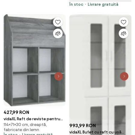
Alb | Aosom Romania
În stoc
Livrare gratuită
427,99 RON
vidaXL Raft de reviste pentru
114×71×30 cm, dreaptă,
copii, gri, 71x30x114 cm, lemn
993,99 RON
fabricate din lemn
prelucrat
vidaXL Bufet cu raft cu ușă
În stoc
Livrare gratuită