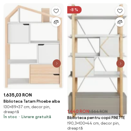
-8 %
1.635,03 RON
Biblioteca Tatam Phoebe alba
130×89×37 cm, decor pin,
1.440 RON
1.564 RON
dreaptă
În stoc
Livrare gratuită
Biblioteca pentru copii PINETTE
190,3×100×44 cm, decor pin,
dreaptă