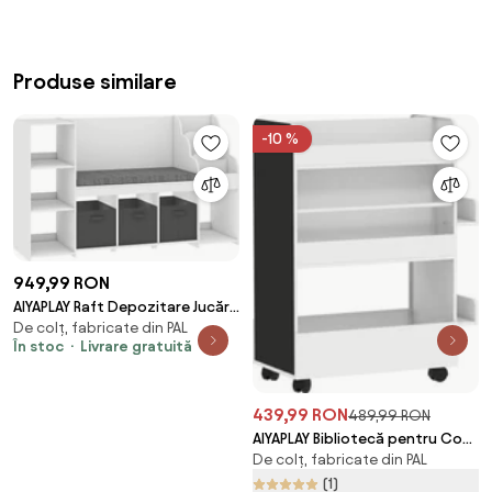
Produse similare
-10 %
949,99 RON
AIYAPLAY Raft Depozitare Jucării
De colț, fabricate din PAL
Copii 3-8 Ani cu Bibliotecă pe 3
În stoc
Livrare gratuită
Niveluri, 3 Sertare, 4
Compartimente, Pernă, Alb |
Aosom Romania
439,99 RON
489,99 RON
AIYAPLAY Bibliotecă pentru Copii
De colț, fabricate din PAL
3-8 Ani pe Două Părți, Raft de
Jucării cu Roți și Tablă Neagră,
(1)