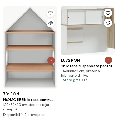
1.072 RON
Biblioteca suspendata pentru
104×118×29 cm, dreaptă,
adolescenti Colectia Modera
fabricate din PAL
118x104x29 cm
Livrare gratuită
731 RON
PROMOTIE Biblioteca pentru
120×74×40 cm, decor stejar,
copii NOMI II. calitate
dreaptă
Disponibil în 2 e-shop-uri