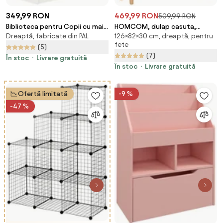
349,99 RON
469,99 RON
509,99 RON
Biblioteca pentru Copii cu mai
HOMCOM, dulap casuta,
Dreaptă, fabricate din PAL
126×82×30 cm, dreaptă, pentru
Multe Rafturi Suport de
certificare netoxica, 82x30x126
fete
Organizare cu Sertar de
cm | Aosom Romania
(5)
(7)
Depozitare pentru Camera de
În stoc
Livrare gratuită
Joaca, Alb HOMCOM | Aosom
În stoc
Livrare gratuită
Romania
Ofertă limitată
-9 %
-47 %