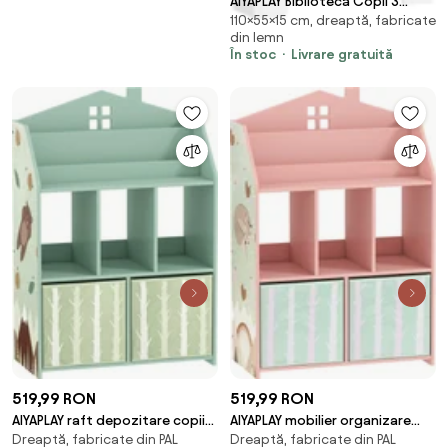
AIYAPLAY Bibliotecă Copii 3
110×55×15 cm, dreaptă, fabricate
Rafturi în Formă de Ursuleț
din lemn
55x15x110 cm, Verde | Aosom
În stoc
Livrare gratuită
Romania
519,99 RON
519,99 RON
AIYAPLAY raft depozitare copii
AIYAPLAY mobilier organizare
Dreaptă, fabricate din PAL
Dreaptă, fabricate din PAL
mobilier | Aosom Romania
jucării mobilă depozitare |