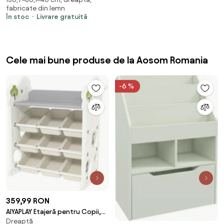
fabricate din lemn
În stoc
Livrare gratuită
Cele mai bune produse de la Aosom Romania
-6 %
359,99 RON
AIYAPLAY Etajeră pentru Copii,
Dreaptă
Organizator de Depozitare