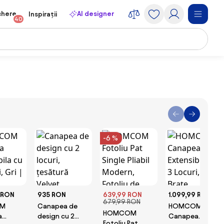
chere
AI designer
Inspirații
40
-6 %
 RON
935 RON
639,99 RON
1.099,99 RON
679,99 RON
M
Canapea de
HOMCOM
HOMCOM
a
design cu 2
Canapea
Fotoliu Pat