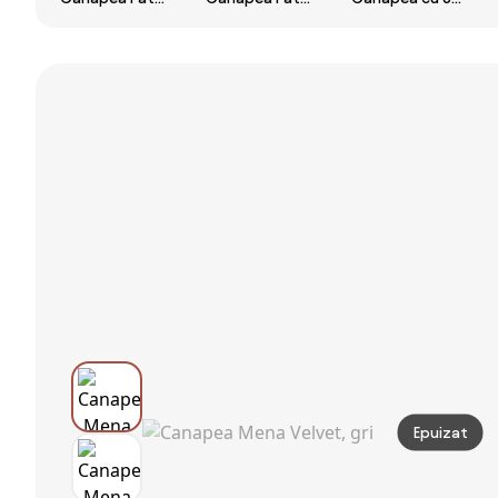
de 2 Locuri cu
de 2 Locuri cu
Locuri, Brațe și
Spătar Reglabil
Spătar Reglabil
Tapițerie
pe 5 Nivele și 2
pe 5 Nivele,
Groasă,
Perne din
Canapea Pat
213x86x79 cm,
Material
Pliabilă cu 2
Negru | Aosom
Capitonat,
Perne,
Romania
102x73x81 cm,
105x80x78 cm,
Negru | Aosom
Gri Deschis |
Romania
Aosom Romania
Epuizat