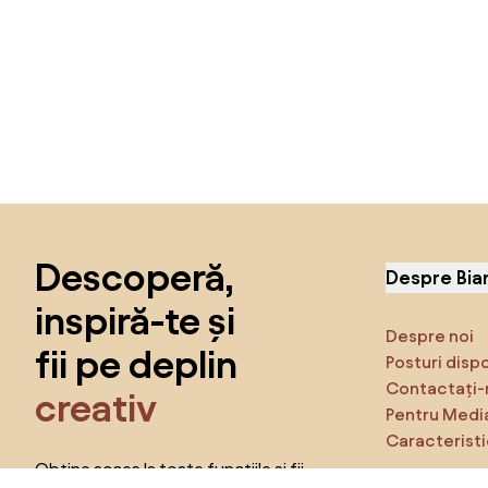
Sari peste subsol, revino la începutul paginii
Descoperă,
Despre Bia
inspiră-te și
Despre noi
fii pe deplin
Posturi disp
Contactați-
creativ
Pentru Medi
Caracteristi
Obține acces la toate funcțiile și fii