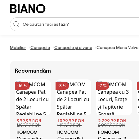
Sari peste navigare, accesează conținutul
Introducerea căutării
Sari peste conținut, mergi la subsol
Mobilier
Canapele
Canapele și divane
Canapea Mena Velvet
Recomandăm
-16 %
-8 %
-7 %
999,99 RON
1.099,99 RON
2.799,99 RON
1.189,99 RON
1.199,99 RON
2.999,99 RON
HOMCOM
HOMCOM
HOMCOM
Canapea Pat
Canapea Pat
Canapea cu 3