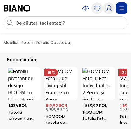
Sari peste navigare, accesează conținutul
Introducerea căutării
Sari peste conținut, mergi la subsol
Mobilier
Fotolii
Fotoliu Cotto, bej
Recomandăm
-18 %
-29 %
1.384 RON
819,99 RON
1.559,99 RON
1.699
999,99 RON
2.39
Fotoliu
HOMCOM
HOMCOM
Fotol
pivotant de
Fotoliu Pat
Fotoliu de
Incalz
design BLOOM
Individual cu 2
Living Stil
rabat
cu taburet, gri
Perne și Spațiu