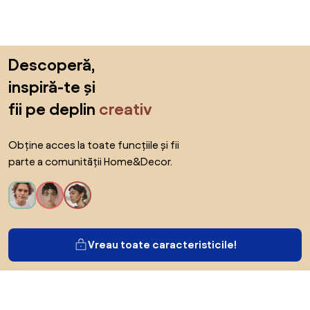
Sari peste subsol, revino la începutul paginii
Descoperă,
inspiră-te și
fii pe deplin
creativ
Obține acces la toate funcțiile și fii
parte a comunității Home&Decor.
Vreau toate caracteristicile!
Despre Biano