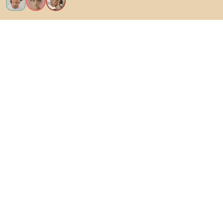
Vreau toate caracteristicile!
Despre Biano
Pentru utilizatori
Pentru magazine
Asigură-te că explorezi
Produse
Inspirații
AI designer