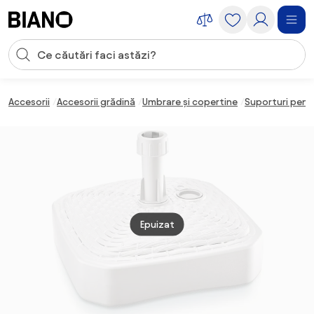
Sari peste navigare, accesează conținutul
Introducerea căutării
Sari peste conținut, mergi la subsol
Accesorii
Accesorii grădină
Umbrare și copertine
Suporturi pent
Epuizat