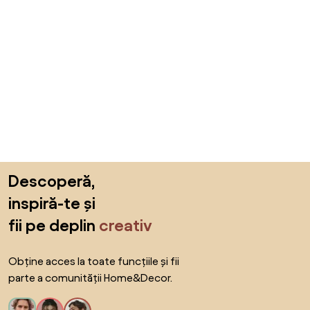
Sari peste subsol, revino la începutul paginii
Descoperă,
inspiră-te și
fii pe deplin
creativ
Obține acces la toate funcțiile și fii
parte a comunității Home&Decor.