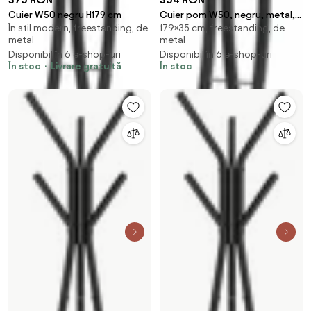
Cuier W50 negru H179 cm
Cuier pom W50, negru, metal,
În stil modern, freestanding, de
179×35 cm, freestanding, de
35x179 cm
metal
metal
Disponibil în 6 e-shop-uri
Disponibil în 6 e-shop-uri
În stoc
Livrare gratuită
În stoc