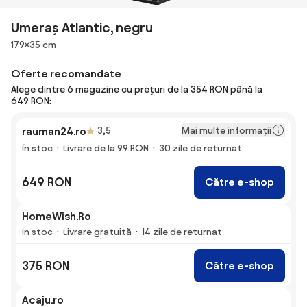
Umeraș Atlantic, negru
Dimensiuni
179×35 cm
Oferte recomandate
Alege dintre 6 magazine cu prețuri de la 354 RON până la
649 RON:
Mai multe informații
rauman24.ro
3,5
În stoc
Livrare de la 99 RON
30 zile de returnat
649 RON
Către e-shop
HomeWish.Ro
În stoc
Livrare gratuită
14 zile de returnat
375 RON
Către e-shop
Acaju.ro