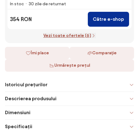
În stoc
30 zile de returnat
354 RON
Către e-shop
Vezi toate ofertele (6)
Îmi place
Comparaţie
Urmărește prețul
Istoricul prețurilor
Descrierea produsului
Dimensiuni
Specificații