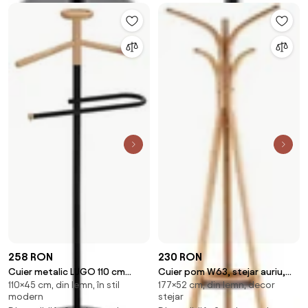
258 RON
230 RON
Cuier metalic LUGO 110 cm
Cuier pom W63, stejar auriu,
110×45 cm, din lemn, în stil
177×52 cm, din lemn, decor
negru
lemn, 52x177 cm
modern
stejar