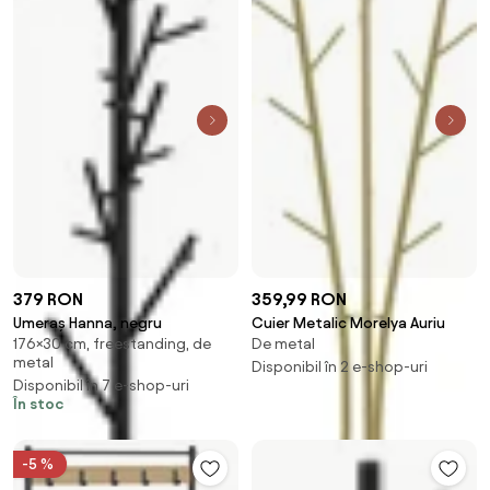
379 RON
359,99 RON
Umeraș Hanna, negru
Cuier Metalic Morelya Auriu
176×30 cm, freestanding, de
De metal
metal
Disponibil în 2 e-shop-uri
Disponibil în 7 e-shop-uri
În stoc
-5 %