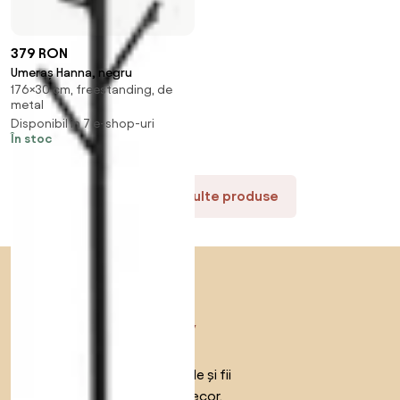
379 RON
Umeraș Hanna, negru
176×30 cm, freestanding, de
metal
Disponibil în 7 e-shop-uri
În stoc
Vezi mai multe produse
Sari peste subsol, revino la începutul paginii
Descoperă,
inspiră-te și
fii pe deplin
creativ
Obține acces la toate funcțiile și fii
parte a comunității Home&Decor.