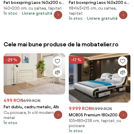
Pat boxspring Laos 140x200 cm
Pat boxspring Laos 140x200 cm
140×200 cm, cu saltea, tapițat
118×145×215 cm, cu saltea,
Soft 33
Sawana 21
În stoc
Livrare gratuită
tapițat
În stoc
Livrare gratuită
Cele mai bune produse de la mobatelier.ro
-29 %
-17 %
499 RON
699 RON
Pat dublu, cadru metalic, Alb
9.999 RON
11.999 RON
Cu picioare, în stil modern, din
MOB05 Premium 180x200 cm
metal
105×180×238 cm, tapițat, cu
Light Grey Left Drawer – Pat
În stoc
picioare
Inteligent Premium cu
În stoc
Proiector, Purificator de Aer,