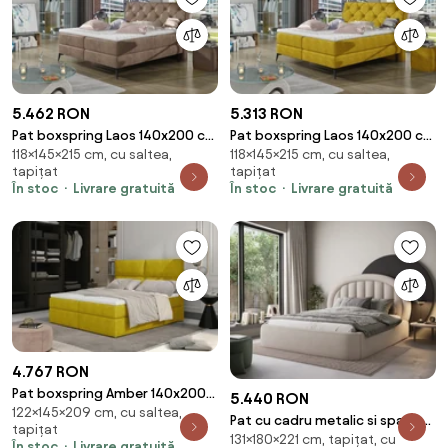
5.462 RON
5.313 RON
Pat boxspring Laos 140x200 cm
Pat boxspring Laos 140x200 cm
118×145×215 cm, cu saltea,
118×145×215 cm, cu saltea,
Monolith 09
Omega 68
tapițat
tapițat
În stoc
Livrare gratuită
În stoc
Livrare gratuită
4.767 RON
Pat boxspring Amber 140x200
5.440 RON
122×145×209 cm, cu saltea,
cm Omega 68
Pat cu cadru metalic si spatiu
tapițat
131×180×221 cm, tapițat, cu
pentru depozitare, 180x200
În stoc
Livrare gratuită