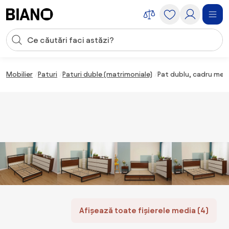
Sari peste navigare, accesează conținutul
Introducerea căutării
Sari peste conținut, mergi la subsol
Mobilier
Paturi
Paturi duble (matrimoniale)
Pat dublu, cadru meta
Afișează toate fișierele media (4)