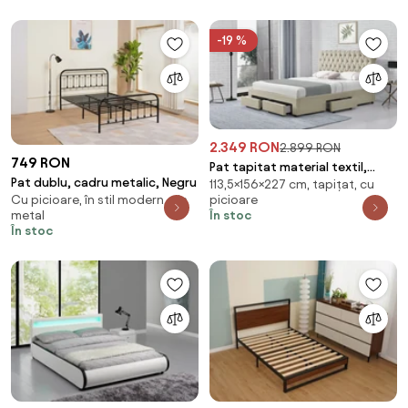
Vibromasaj, Boxe Bluetooth,
Seif Integrat și Spații de
-19 %
Depozitare
2.349 RON
2.899 RON
749 RON
Pat tapitat material textil,
Pat dublu, cadru metalic, Negru
113,5×156×227 cm, tapițat, cu
cadru lemn, 4 sertare
picioare
Cu picioare, în stil modern, din
depozitare, suport saltea
În stoc
metal
inclus, 140x200, Bej
În stoc