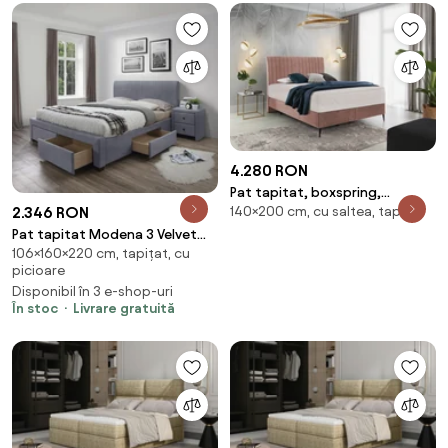
4.280 RON
Pat tapitat, boxspring,
140×200 cm, cu saltea, tapițat
2.346 RON
140x200 cm, Blanca 2, Eltap
(Culoare: Gri deschis texturat)
Pat tapitat Modena 3 Velvet
106×160×220 cm, tapițat, cu
Gri -160 x 200 cm
picioare
Disponibil în 3 e-shop-uri
În stoc
Livrare gratuită