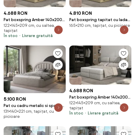
4.688 RON
4.810 RON
Pat boxspring Amber 140x200
Pat boxspring tapitat cu lada
122×145×209 cm, cu saltea,
165×210 cm, tapițat, cu picioare
cm Berlin 03
de depozitare, 165x210 cm,
tapițat
Amber, Eltap (Culoare: Gri inchis
În stoc
Livrare gratuită
pepit)
4.688 RON
Pat boxspring Amber 140x200
5.100 RON
122×145×209 cm, cu saltea,
cm Berlin 01
Pat cu cadru metalic si spatiu
tapițat
131×140×221 cm, tapițat, cu
pentru depozitare, 140x200
În stoc
Livrare gratuită
picioare
cm, Tapedo, Eltap (Culoare: Bej
/ Royal 18)