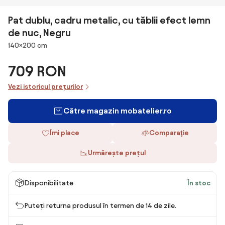
Pat dublu, cadru metalic, cu tăblii efect lemn
de nuc, Negru
Dimensiuni
140×200 cm
709 RON
Vezi istoricul prețurilor
Către magazin mobatelier.ro
Îmi place
Comparaţie
Urmărește prețul
Disponibilitate
În stoc
Puteți returna produsul în termen de 14 de zile.