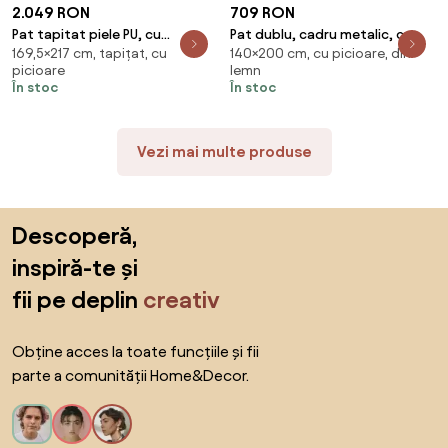
2.049 RON
709 RON
Pat tapitat piele PU, cu
Pat dublu, cadru metalic, cu
169,5×217 cm, tapițat, cu
140×200 cm, cu picioare, din
iluminare LED, telecomanda,
tăblii efect lemn de nuc, Negru
picioare
lemn
cadru lemn, suport saltea
În stoc
În stoc
inclus, 160x200, Alb
Vezi mai multe produse
Sari peste subsol, revino la începutul paginii
Descoperă,
inspiră-te și
fii pe deplin
creativ
Obține acces la toate funcțiile și fii
parte a comunității Home&Decor.