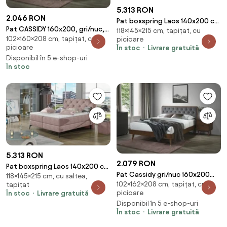
5.313 RON
2.046 RON
Pat boxspring Laos 140x200 cm
Pat CASSIDY 160x200, gri/nuc,
118×145×215 cm, tapițat, cu
Kronos 29
102×160×208 cm, tapițat, cu
picioare
stofa catifelata/lemn de
picioare
În stoc
Livrare gratuită
cauciuc
Disponibil în 5 e-shop-uri
În stoc
5.313 RON
2.079 RON
Pat boxspring Laos 140x200 cm
Pat Cassidy gri/nuc 160x200
118×145×215 cm, cu saltea,
Omega 91
102×162×208 cm, tapițat, cu
tapițat
cm
picioare
În stoc
Livrare gratuită
Disponibil în 5 e-shop-uri
În stoc
Livrare gratuită