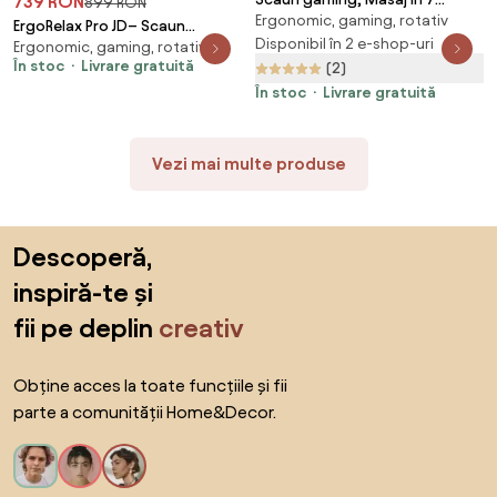
739 RON
899 RON
Ergonomic, gaming, rotativ
puncte, Boxe Bluetooth,
ErgoRelax Pro JD– Scaun
funcție șezlong, 90-155 grade,
Disponibil în 2 e-shop-uri
Ergonomic, gaming, rotativ
Gaming Ergonomic, Masaj
În stoc
Livrare gratuită
suport picioare, textil, Gri
(2)
Lombar si Incalzire, Spătar
Rabatabil 155°, Suport picioare,
În stoc
Livrare gratuită
Material textil, Roz/Alb
Vezi mai multe produse
Sari peste subsol, revino la începutul paginii
Descoperă,
inspiră-te și
fii pe deplin
creativ
Obține acces la toate funcțiile și fii
parte a comunității Home&Decor.