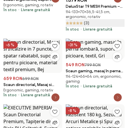
1.079 RON
Ergonomic, gaming, rotativ
Lombar 3 Zone Dinamice,
DeluxStar T9 MESH Premium –
În stoc
Livrare gratuită
Spătar ajustabil pe inaltime,
114-133×70×36,5-41,5 cm,
Scaun Ergonomic, Cotiere 6D,
cotiere 3D, tetiera 3D, suport
ergonomic, rotativ
Suport Lombar Adaptiv, Spătar
pentru picioare, umeras,
(3)
Reglabil pe Înaltime în 5 poziții,
pivotant, Mesh, Gri
Mecanism Înclinare/Blocare,
În stoc
Livrare gratuită
Mesh, Gri
-6 %
-31 %
549 RON
799 RON
Scaun gaming, masaj în perna
114-124×66×64 cm, ergonomic,
lombară, suport picioare,
659 RON
699 RON
gaming
textil, Gri
Scaun directorial, Masaj si
În stoc
Livrare gratuită
Ergonomic, gaming, rotativ
Incalzire in 7 puncte, spatar
În stoc
Livrare gratuită
rabatabil, suport pentru
picioare, material textil
premium, Bej
-8 %