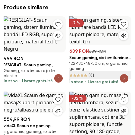
Produse similare
-7 %
639 RON
689 RON
Scaun gaming, sistem iluminare
499 RON
122-130×48×50 cm, ergonomic,
bandă LED RGB, suport
RESIGILAT- Scaun gaming,
gaming
picioare, material textil, Gri
Gaming, rotativ, cu roți din
sistem iluminare bandă LED
(3)
plastic
RGB, suport picioare, material
În stoc
Livrare gratuită
În stoc
Livrare gratuită
textil, Negru
-32 %
554,99 RON
vidaXL Scaun de gaming
Ergonomic, gaming, rotativ
masaj/suport picioare