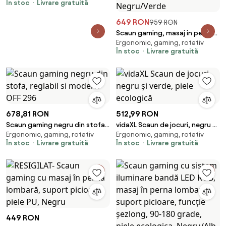
În stoc
Livrare gratuită
negru/albastru piele eco
649 RON
959 RON
Scaun gaming, masaj in perna
Ergonomic, gaming, rotativ
lombara, sezut benzi elastice
În stoc
Livrare gratuită
sustinere suplimentara, cotiere
3D, suport picioare, funcție
sezlong, 90-180 grade,
Negru/Verde
678,81 RON
512,99 RON
Scaun gaming negru din stofa,
vidaXL Scaun de jocuri, negru și
Ergonomic, gaming, rotativ
Ergonomic, gaming, rotativ
reglabil si modern OFF 296
verde, piele ecologică
În stoc
Livrare gratuită
În stoc
Livrare gratuită
449 RON