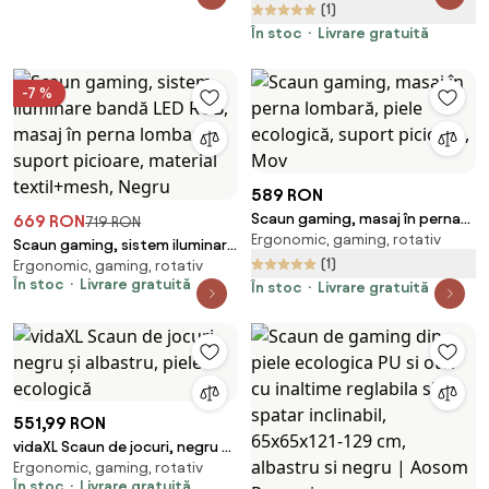
(1)
suport pentru picioare, PU,
Negru
În stoc
Livrare gratuită
-7 %
589 RON
Scaun gaming, masaj în perna
669 RON
719 RON
Ergonomic, gaming, rotativ
lombară, piele ecologică,
Scaun gaming, sistem iluminare
suport picioare, Mov
(1)
Ergonomic, gaming, rotativ
bandă LED RGB, masaj în perna
În stoc
Livrare gratuită
În stoc
Livrare gratuită
lombară, suport picioare,
material textil+mesh, Negru
551,99 RON
vidaXL Scaun de jocuri, negru și
Ergonomic, gaming, rotativ
albastru, piele ecologică
În stoc
Livrare gratuită