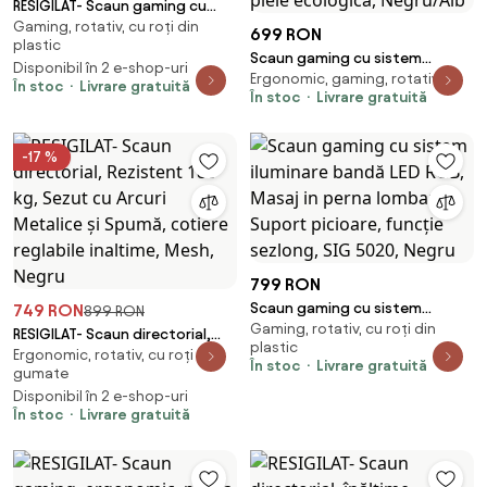
RESIGILAT- Scaun gaming cu
Gaming, rotativ, cu roți din
masaj în perna lombară, suport
699 RON
plastic
picioare, piele PU, Negru
Scaun gaming cu sistem
Disponibil în 2 e-shop-uri
Ergonomic, gaming, rotativ
iluminare bandă LED RGB, masaj
În stoc
Livrare gratuită
În stoc
Livrare gratuită
în perna lombară, suport
picioare, funcție șezlong, 90-
180 grade, piele ecologica,
-17 %
Negru/Alb
799 RON
Scaun gaming cu sistem
749 RON
899 RON
Gaming, rotativ, cu roți din
iluminare bandă LED RGB, Masaj
RESIGILAT- Scaun directorial,
plastic
in perna lombara, Suport
Ergonomic, rotativ, cu roți
Rezistent 180 kg, Sezut cu
În stoc
Livrare gratuită
gumate
picioare, funcție sezlong, SIG
Arcuri Metalice și Spumă,
5020, Negru
Disponibil în 2 e-shop-uri
cotiere reglabile inaltime,
În stoc
Livrare gratuită
Mesh, Negru