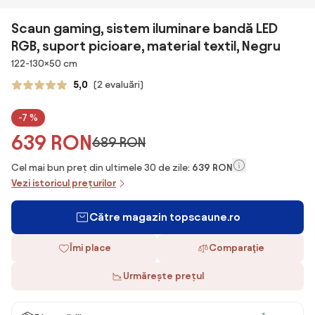
Scaun gaming, sistem iluminare bandă LED
RGB, suport picioare, material textil, Negru
Dimensiuni
122-130×50 cm
5,0
(2 evaluări)
-7 %
639 RON
689 RON
Cel mai bun preț din ultimele 30 de zile:
639 RON
Vezi istoricul prețurilor
Către magazin topscaune.ro
Îmi place
Comparaţie
Urmărește prețul