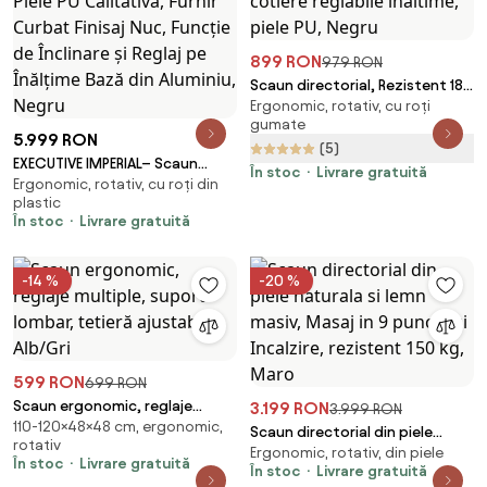
899 RON
979 RON
Scaun directorial, Rezistent 180
Ergonomic, rotativ, cu roți
kg, Sezut cu Arcuri Metalice și
gumate
Spumă, cotiere reglabile
5.999 RON
(5)
inaltime, piele PU, Negru
EXECUTIVE IMPERIAL– Scaun
În stoc
Livrare gratuită
Ergonomic, rotativ, cu roți din
Directorial Premium, Tapițerie
plastic
din Piele PU Calitativă, Furnir
În stoc
Livrare gratuită
Curbat Finisaj Nuc, Funcție de
Înclinare și Reglaj pe Înălțime
Bază din Aluminiu, Negru
-14 %
-20 %
599 RON
699 RON
Scaun ergonomic, reglaje
3.199 RON
3.999 RON
110-120×48×48 cm, ergonomic,
multiple, suport lombar, tetieră
Scaun directorial din piele
rotativ
ajustabilă, Alb/Gri
Ergonomic, rotativ, din piele
naturala si lemn masiv, Masaj in
În stoc
Livrare gratuită
În stoc
Livrare gratuită
9 puncte si Incalzire, rezistent