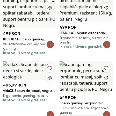
499 RON
RESIGILAT- Scaun directorial,
499 RON
Ergonomic, rotativ, cu roți din
înălțime reglabilă, piele
RESIGILAT- Scaun gaming,
plastic
ecologică Premium, rezistent
118-128×66×64 cm, ergonomic,
ergonomic, perna suport
În stoc
Livrare gratuită
gaming
150 kg, balans, Negru
lombar cu masaj, spătar
În stoc
Livrare gratuită
rabatabil, tetieră, suport
pentru picioare, PU, Negru
485,99 RON
vidaXL Scaun de jocuri, negru și
Ergonomic, gaming, rotativ
verde, piele ecologică
649 RON
În stoc
Livrare gratuită
Scaun gaming, ergonomic,
118-128×66×64 cm, ergonomic,
perna suport lombar cu masaj,
gaming
spătar rabatabil, tetieră,