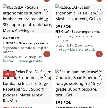
150 kg, Maro
599 RON
RESIGILAT- Scaun ergonomic
Ergonomic, rotativ, cu roți
Hale-H, spatar Mesh, sezut
649 RON
gumate
textil, Gri
RESIGILAT- Scaun ergonomic cu
Disponibil în 2 e-shop-uri
Ergonomic, rotativ, cu roți din
suport lombar, tetieră reglabilă
În stoc
Livrare gratuită
plastic
3D, suport pentru picioare,
Disponibil în 2 e-shop-uri
Mesh, Alb/Negru
În stoc
Livrare gratuită
-18 %
899 RON
Scaun gaming, Masaj in 7