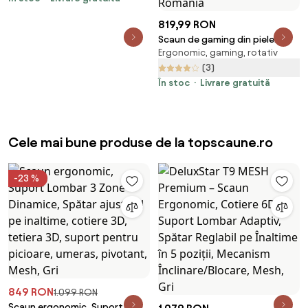
819,99 RON
Scaun de gaming din piele
Ergonomic, gaming, rotativ
ecologica PU si otel cu inaltime
reglabila si spatar inclinabil,
(3)
65x65x121-129 cm, albastru si
În stoc
Livrare gratuită
negru | Aosom Romania
Cele mai bune produse de la topscaune.ro
-23 %
849 RON
1.099 RON
Scaun ergonomic, Suport