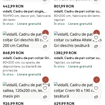
442,99 RON
801,99 RON
vidaXL Cadru de pat single,
vidaXL Cadru de pat colțar cu
90×190 cm, decor pin, fabricate
80×200 cm, fabricate din lemn,
90x190 cm, lemn masiv
headboard Crem 80 x 200 cm
din lemn
tapițat
țesătură
În stoc
Livrare gratuită
În stoc
Livrare gratuită
868,99 RON
1.382,99 RON
vidaXL Cadru de pat colțar Gri
vidaXL Cadru de pat colțar cu
80×200 cm, cu spațiu de
Tapițat, cu saltea
deschis 80 cm x 200 cm
saltea Altele 2 pcs Gri deschis
depozitare, cu barieră de
În stoc
Livrare gratuită
Catifea
țesătură
protecție
În stoc
Livrare gratuită
926,99 RON
629,99 RON