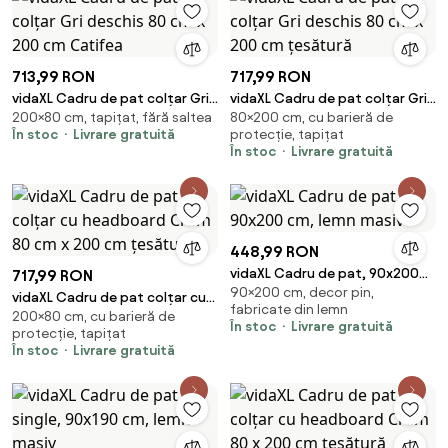
713,99 RON
717,99 RON
vidaXL Cadru de pat colțar Gri
vidaXL Cadru de pat colțar Gri
200×80 cm, tapițat, fără saltea
80×200 cm, cu barieră de
deschis 80 cm x 200 cm
deschis 80 cm x 200 cm
În stoc
Livrare gratuită
protecție, tapițat
Catifea
țesătură
În stoc
Livrare gratuită
448,99 RON
vidaXL Cadru de pat, 90x200
717,99 RON
90×200 cm, decor pin,
cm, lemn masiv
vidaXL Cadru de pat colțar cu
fabricate din lemn
200×80 cm, cu barieră de
headboard Crem 80 cm x 200
În stoc
Livrare gratuită
protecție, tapițat
cm țesătură
În stoc
Livrare gratuită