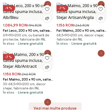
-9 %
-7 %
1.084,99 RON
1.156 RON
1.194 RON
1.246 RON
Pat Leco, 200 x 90 cm, saltea
Pat Malmo, 200 x 90 cm, saltea
69×90×200 cm, cu barieră de
68,5×90×200 cm, decor stejar,
spuma inclusa, Alb/Bleu
spuma inclusa, Stejar
protecție, fabricate din PAL
fabricate din PAL
Artisan/Argila
În stoc
Livrare gratuită
În stoc
Livrare gratuită
-7 %
1.156 RON
1.246 RON
Pat Malmo, 200 x 90 cm, saltea
33-68,5×90×200 cm, decor
spuma inclusa, Stejar
stejar, fabricate din PAL
Alb/Antracit
În stoc
Livrare gratuită
Vezi mai multe produse