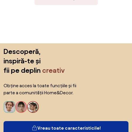
Sari peste subsol, revino la începutul paginii
Descoperă,
inspiră-te și
fii pe deplin
creativ
Obține acces la toate funcțiile și fii
parte a comunității Home&Decor.
Vreau toate caracteristicile!