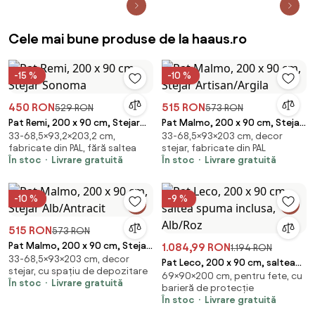
Cele mai bune produse de la haaus.ro
-15 %
-10 %
450 RON
515 RON
529 RON
573 RON
Pat Remi, 200 x 90 cm, Stejar
Pat Malmo, 200 x 90 cm, Stejar
33-68,5×93,2×203,2 cm,
33-68,5×93×203 cm, decor
Sonoma
Artisan/Argila
fabricate din PAL, fără saltea
stejar, fabricate din PAL
În stoc
Livrare gratuită
În stoc
Livrare gratuită
-10 %
-9 %
515 RON
573 RON
Pat Malmo, 200 x 90 cm, Stejar
1.084,99 RON
1.194 RON
33-68,5×93×203 cm, decor
Alb/Antracit
Pat Leco, 200 x 90 cm, saltea
stejar, cu spațiu de depozitare
69×90×200 cm, pentru fete, cu
spuma inclusa, Alb/Roz
În stoc
Livrare gratuită
barieră de protecție
În stoc
Livrare gratuită