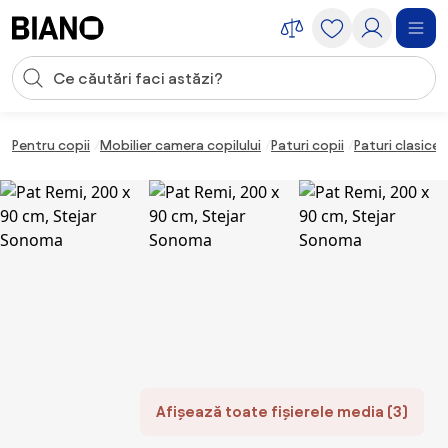
Sari peste navigare, accesează conținutul
Introducerea căutării
Sari peste conținut, mergi la subsol
Pentru copii
Mobilier camera copilului
Paturi copii
Paturi clasice 
Afișează toate fișierele media (3)