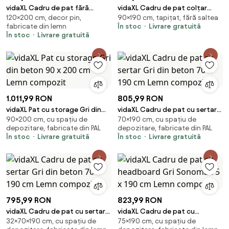
vidaXL Cadru de pat fără
vidaXL Cadru de pat colțar
120×200 cm, decor pin,
90×190 cm, tapițat, fără saltea
saltea, 120x200 cm, lemn masiv
Crem 90 x 190 cm țesătură
fabricate din lemn
În stoc
Livrare gratuită
pin
În stoc
Livrare gratuită
1.011,99 RON
805,99 RON
vidaXL Pat cu storage Gri din
vidaXL Cadru de pat cu sertar
90×200 cm, cu spațiu de
70×190 cm, cu spațiu de
beton 90 x 200 cm Lemn
Gri din beton 70 x 190 cm Lemn
depozitare, fabricate din PAL
depozitare, fabricate din PAL
compozit
compozit
În stoc
Livrare gratuită
În stoc
Livrare gratuită
795,99 RON
823,99 RON
vidaXL Cadru de pat cu sertar
vidaXL Cadru de pat cu
32×70×190 cm, cu spațiu de
75×190 cm, cu spațiu de
Gri din beton 70 x 190 cm Lemn
headboard Gri Sonoma 75 x 190