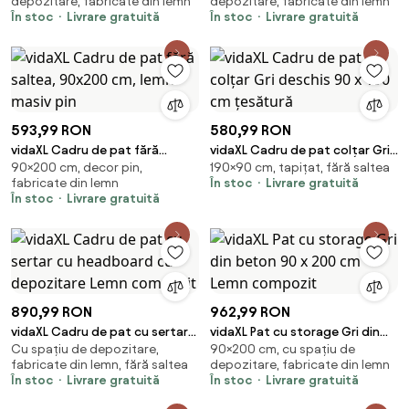
depozitare, fabricate din lemn
depozitare, fabricate din lemn
compozit
cm Lemn compozit
În stoc
Livrare gratuită
În stoc
Livrare gratuită
593,99 RON
580,99 RON
vidaXL Cadru de pat fără
vidaXL Cadru de pat colțar Gri
90×200 cm, decor pin,
190×90 cm, tapițat, fără saltea
saltea, 90x200 cm, lemn masiv
deschis 90 x 190 cm țesătură
fabricate din lemn
În stoc
Livrare gratuită
pin
În stoc
Livrare gratuită
890,99 RON
962,99 RON
vidaXL Cadru de pat cu sertar
vidaXL Pat cu storage Gri din
Cu spațiu de depozitare,
90×200 cm, cu spațiu de
cu headboard cu depozitare
beton 90 x 200 cm Lemn
fabricate din lemn, fără saltea
depozitare, fabricate din lemn
Lemn compozit
compozit
În stoc
Livrare gratuită
În stoc
Livrare gratuită