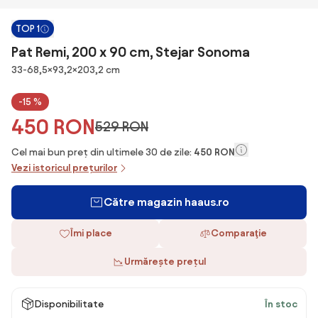
TOP 1
Pat Remi, 200 x 90 cm, Stejar Sonoma
Dimensiuni
33-68,5×93,2×203,2 cm
-15 %
450 RON
529 RON
Cel mai bun preț din ultimele 30 de zile:
450 RON
Vezi istoricul prețurilor
Către magazin haaus.ro
Îmi place
Comparaţie
Urmărește prețul
Disponibilitate
În stoc