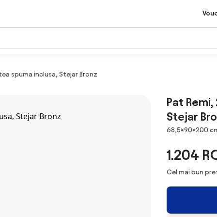
Vou
tea spuma inclusa, Stejar Bronz
Pat Remi,
Stejar Br
Dimensiuni
68,5×90×200 c
1.204 R
Cel mai bun preț