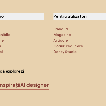
no
Pentru utilizatori
Branduri
onibile
Magazine
ne
Articole
a
Coduri reducere
ci
Densy Studio
că explorezi
Inspirații
AI designer