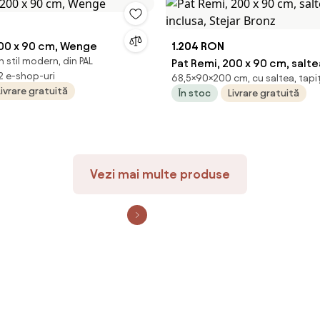
200 x 90 cm, Wenge
1.204 RON
 stil modern, din PAL
Pat Remi, 200 x 90 cm, salt
 2 e-shop-uri
68,5×90×200 cm, cu saltea, tapi
inclusa, Stejar Bronz
Livrare gratuită
În stoc
Livrare gratuită
Vezi mai multe produse