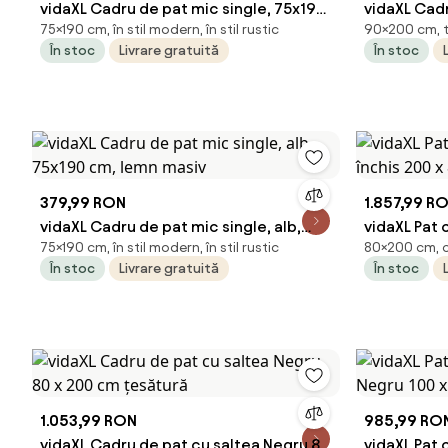
vidaXL Cadru de pat mic single, 75x190
vidaXL Cadr
75×190 cm, în stil modern, în stil rustic
90×200 cm, ta
cm, lemn masiv
cm, catife
În stoc
Livrare gratuită
În stoc
379,99 RON
1.857,99 R
vidaXL Cadru de pat mic single, alb,
vidaXL Pat 
75×190 cm, în stil modern, în stil rustic
80×200 cm, c
75x190 cm, lemn masiv
închis 200 
În stoc
Livrare gratuită
În stoc
1.053,99 RON
985,99 RO
vidaXL Cadru de pat cu saltea Negru 80
vidaXL Pat