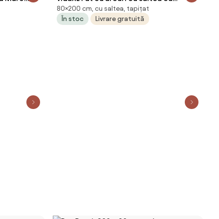
80×200 cm, cu saltea, tapițat
headboard Negru 80 x 200 cm țesătură
În stoc
Livrare gratuită