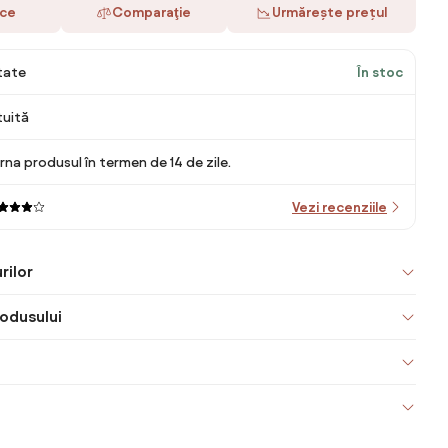
ace
Comparaţie
Urmărește prețul
itate
În stoc
tuită
rna produsul în termen de 14 de zile.
Vezi recenziile
rilor
odusului