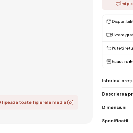
Îmi pl
Disponibil
Livrare gra
Puteți retu
haaus.ro
Istoricul prețu
Descrierea pr
Afișează toate fișierele media (6)
Dimensiuni
Specificații