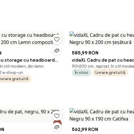
N
585,99 RON
 cu storage cu headboard
vidaXL Cadru de pat cu hea
n stil modern, din lemn
90×200 cm, tapițat, în stil mode
x 200 cm Lemn compozit
Negru 90 x 200 cm țesătură
 2 e-shop-uri
În stoc
Livrare gratuită
Livrare gratuită
ON
562,99 RON