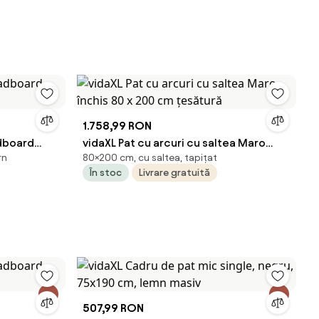
1.758,99 RON
dboard
vidaXL Pat cu arcuri cu saltea Maro
rn
80×200 cm, cu saltea, tapițat
închis 80 x 200 cm țesătură
În stoc
Livrare gratuită
507,99 RON