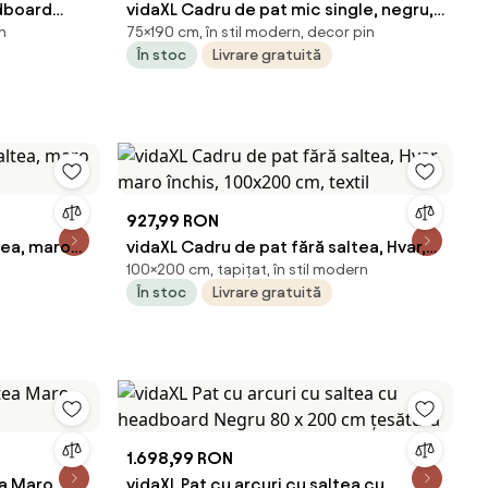
dboard
vidaXL Cadru de pat mic single, negru,
n
75×190 cm, în stil modern, decor pin
75x190 cm, lemn masiv
În stoc
Livrare gratuită
927,99 RON
tea, maro
vidaXL Cadru de pat fără saltea, Hvar,
100×200 cm, tapițat, în stil modern
maro închis, 100x200 cm, textil
În stoc
Livrare gratuită
1.698,99 RON
ea Maro
vidaXL Pat cu arcuri cu saltea cu