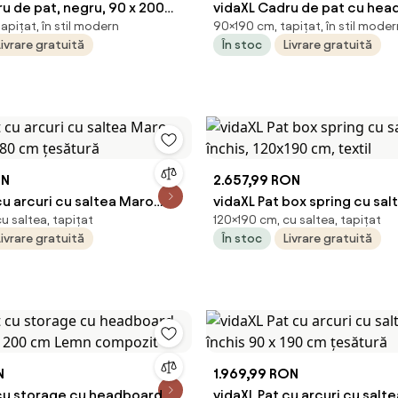
u de pat, negru, 90 x 200
vidaXL Cadru de pat cu hea
pițat, în stil modern
90×190 cm, tapițat, în stil moder
a
Negru 90 x 190 cm Catifea
Livrare gratuită
În stoc
Livrare gratuită
ON
2.657,99 RON
cu arcuri cu saltea Maro
vidaXL Pat box spring cu sal
u saltea, tapițat
120×190 cm, cu saltea, tapițat
x 80 cm țesătură
închis, 120x190 cm, textil
Livrare gratuită
În stoc
Livrare gratuită
N
1.969,99 RON
 cu storage cu headboard
vidaXL Pat cu arcuri cu salt