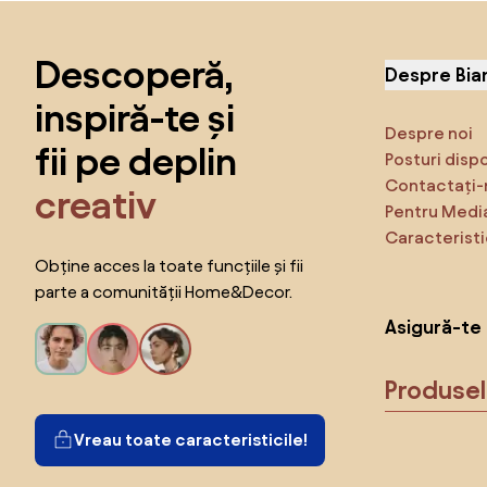
Sari peste subsol, revino la începutul paginii
Descoperă,
Despre Bia
inspiră-te și
Despre noi
fii pe deplin
Posturi disp
Contactați-
creativ
Pentru Medi
Caracteristi
Obține acces la toate funcțiile și fii
parte a comunității Home&Decor.
Asigură-te 
Produse
Vreau toate caracteristicile!