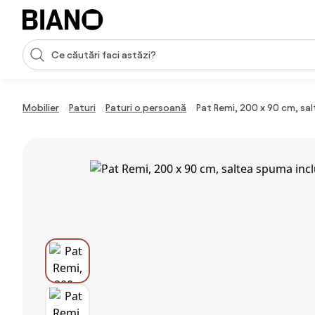
Sari peste navigare, accesează conținutul
Introducerea căutării
Sari peste conținut, mergi la subsol
Mobilier
Paturi
Paturi o persoană
Pat Remi, 200 x 90 cm, sal