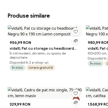
Produse similare
956,99 RON
980,99 RO
vidaXL Pat cu storage cu headboard
vidaXL Pat
În stil modern, din lemn, cu spațiu de
100×200 cm, î
Negru 90 x 190 cm Lemn compozit
Negru 100 
depozitare
Disponibil în
Disponibil în 2 e-shop-uri
În stoc
În stoc
Livrare gratuită
329,99 RON
1.568,99 R