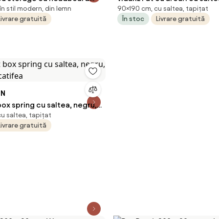
n stil modern, din lemn
90×190 cm, cu saltea, tapițat
x 200 cm Lemn compozit
închis 90 x 190 cm țesătură
Livrare gratuită
În stoc
Livrare gratuită
ON
box spring cu saltea, negru,
u saltea, tapițat
 catifea
Livrare gratuită