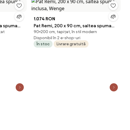
1.074 RON
ea spuma
Pat Remi, 200 x 90 cm, saltea spuma
țat
90×200 cm, tapițat, în stil modern
inclusa, Wenge
Disponibil în 2 e-shop-uri
În stoc
Livrare gratuită