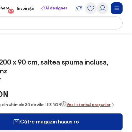
chere
AI designer
Inspirații
47
 200 x 90 cm, saltea spuma inclusa,
onz
m
ON
 din ultimele 30 de zile:
1.118 RON
Vezi istoricul prețurilor
Către magazin haaus.ro