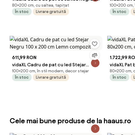
80×200 cm, cu saltea, tapițat
100×200 cm, î
x 200 cm țesătură
Negru 100 
În stoc
Livrare gratuită
În stoc
611,99 RON
1.722,99 R
vidaXL Cadru de pat cu led Stejar
vidaXL Pat 
100×200 cm, în stil modern, decor stejar
80×200 cm, c
Negru 100 x 200 cm Lemn compozit
80x200 cm,
În stoc
Livrare gratuită
În stoc
Cele mai bune produse de la haaus.ro